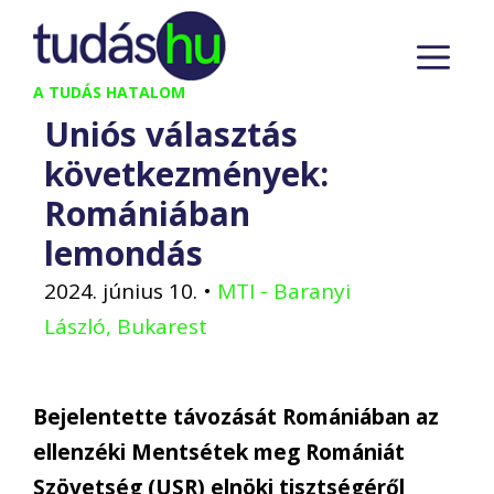
Kilépés
M
a
tartalomba
A TUDÁS HATALOM
Uniós választás
következmények:
Romániában
lemondás
2024. június 10.
•
MTI - Baranyi
László, Bukarest
Bejelentette távozását Romániában az
ellenzéki Mentsétek meg Romániát
Szövetség (USR) elnöki tisztségéről