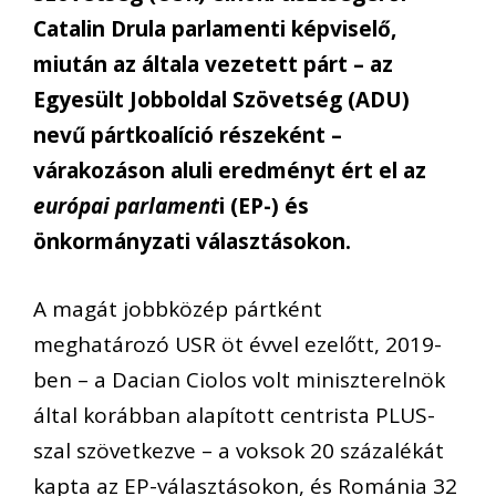
Catalin Drula parlamenti képviselő,
miután az általa vezetett párt – az
Egyesült Jobboldal Szövetség (ADU)
nevű pártkoalíció részeként –
várakozáson aluli eredményt ért el az
európai parlament
i (EP-) és
önkormányzati választásokon.
A magát jobbközép pártként
meghatározó USR öt évvel ezelőtt, 2019-
ben – a Dacian Ciolos volt miniszterelnök
által korábban alapított centrista PLUS-
szal szövetkezve – a voksok 20 százalékát
kapta az EP-választásokon, és Románia 32