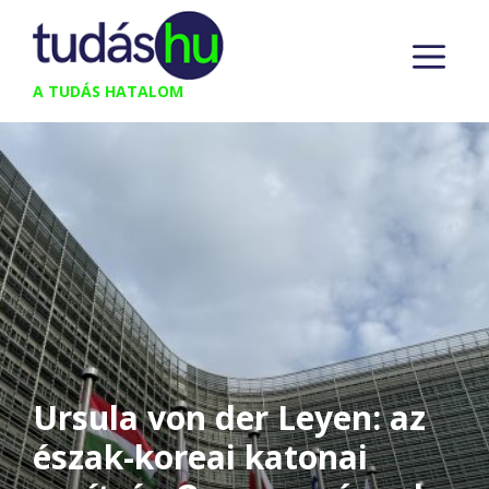
Kilépés
M
a
tartalomba
A TUDÁS HATALOM
Ursula von der Leyen: az
észak-koreai katonai