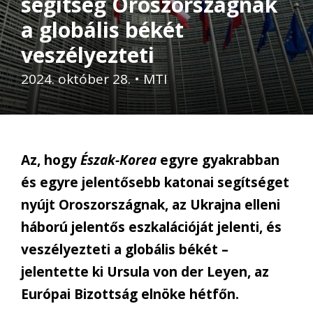
segítség Oroszországnak
a globális békét
veszélyezteti
2024. október 28.
•
MTI
Az, hogy
Észak-Korea
egyre gyakrabban
és egyre jelentősebb katonai segítséget
nyújt Oroszországnak, az Ukrajna elleni
háború jelentős eszkalációját jelenti, és
veszélyezteti a globális békét –
jelentette ki Ursula von der Leyen, az
Európai Bizottság elnöke hétfőn.