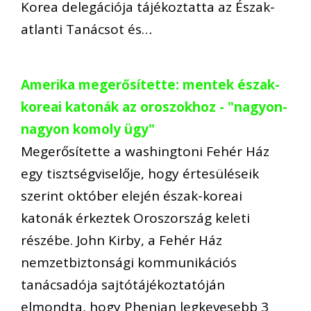
Korea delegációja tájékoztatta az Észak-
atlanti Tanácsot és…
Amerika megerősítette: mentek észak-
koreai katonák az oroszokhoz - "nagyon-
nagyon komoly ügy"
Megerősítette a washingtoni Fehér Ház
egy tisztségviselője, hogy értesüléseik
szerint október elején észak-koreai
katonák érkeztek Oroszország keleti
részébe. John Kirby, a Fehér Ház
nemzetbiztonsági kommunikációs
tanácsadója sajtótájékoztatóján
elmondta, hogy Phenjan legkevesebb 3