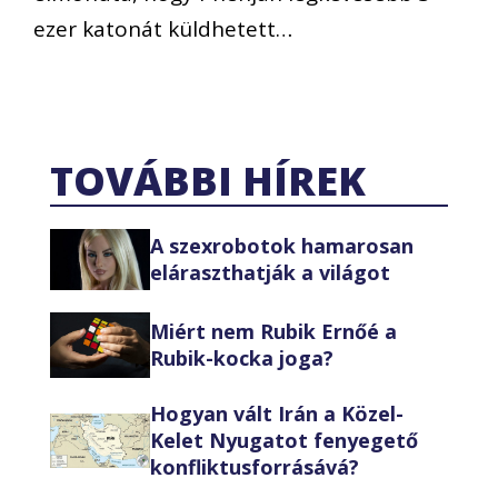
ezer katonát küldhetett…
TOVÁBBI HÍREK
A szexrobotok hamarosan
eláraszthatják a világot
Miért nem Rubik Ernőé a
Rubik-kocka joga?
Hogyan vált Irán a Közel-
Kelet Nyugatot fenyegető
konfliktusforrásává?