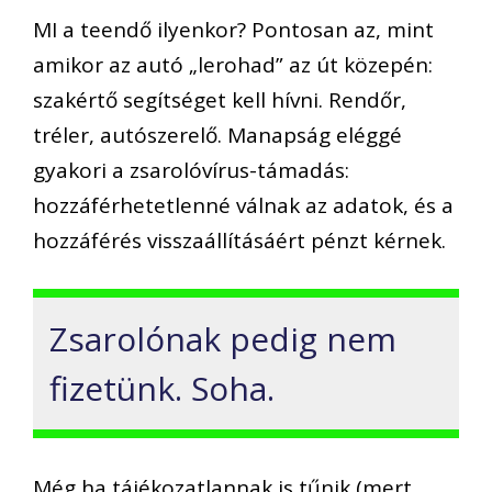
MI a teendő ilyenkor? Pontosan az, mint
amikor az autó „lerohad” az út közepén:
szakértő segítséget kell hívni. Rendőr,
tréler, autószerelő. Manapság eléggé
gyakori a zsarolóvírus-támadás:
hozzáférhetetlenné válnak az adatok, és a
hozzáférés visszaállításáért pénzt kérnek.
Zsarolónak pedig nem
fizetünk. Soha.
Még ha tájékozatlannak is tűnik (mert