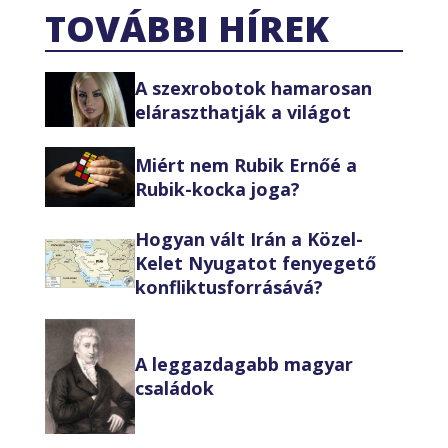
TOVÁBBI HÍREK
A szexrobotok hamarosan
eláraszthatják a világot
Miért nem Rubik Ernőé a
Rubik-kocka joga?
Hogyan vált Irán a Közel-
Kelet Nyugatot fenyegető
konfliktusforrásává?
A leggazdagabb magyar
családok