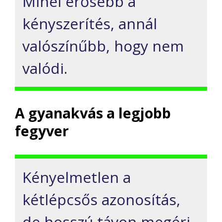
Minél erősebb a
kényszerítés, annál
valószínűbb, hogy nem
valódi.
A gyanakvás a legjobb
fegyver
Kényelmetlen a
kétlépcsős azonosítás,
de hosszú távon megéri.