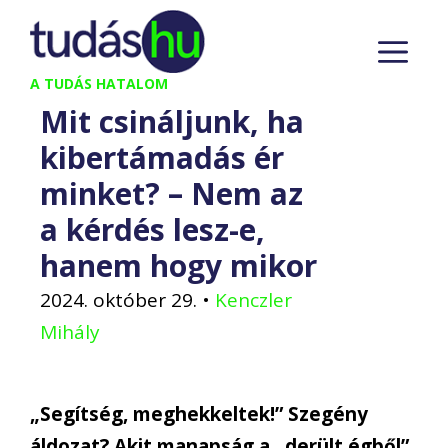
Kilépés
M
a
tartalomba
A TUDÁS HATALOM
Mit csináljunk, ha
kibertámadás ér
minket? – Nem az
a kérdés lesz-e,
hanem hogy mikor
2024. október 29.
•
Kenczler
Mihály
„Segítség, meghekkeltek!” Szegény
áldozat? Akit manapság a „derült égből”