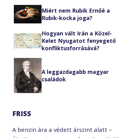
Miért nem Rubik Ernőé a
Rubik-kocka joga?
Hogyan vált Irán a Közel-
Kelet Nyugatot fenyegető
konfliktusforrásává?
A leggazdagabb magyar
családok
FRISS
A benzin ára a védett árszint alatt –