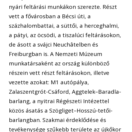
nyári feltárási munkákon szerezte. Részt
vett a fővárosban a Bécsi úti, a
százhalombattai, a süttői, a herceghalmi,
a pátyi, az öcsödi, a tiszalúci feltárásokon,
de ásott a svájci Neuchâtelben és
Freiburgban is. A Nemzeti Múzeum
munkatársaként az ország különböző
részein vett részt feltárásokon, illetve
vezette azokat: M1 autópálya,
Zalaszentgrót-Csáford, Aggtelek–Baradla-
barlang, a nyitrai Régészeti Intézettel
közös ásatás a Szögliget–Hosszú-tetői-
barlangban. Szakmai érdeklődése és
tevékenysége szűkebb területe az újkőkor