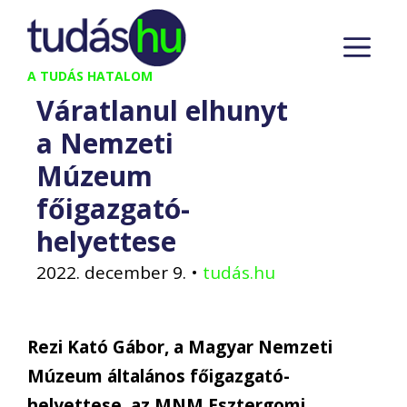
Kilépés
M
a
tartalomba
A TUDÁS HATALOM
Váratlanul elhunyt
a Nemzeti
Múzeum
főigazgató-
helyettese
2022. december 9.
•
tudás.hu
Rezi Kató Gábor, a Magyar Nemzeti
Múzeum általános főigazgató-
helyettese, az MNM Esztergomi