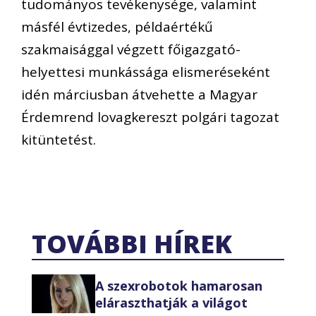
tudományos tevékenysége, valamint
másfél évtizedes, példaértékű
szakmaisággal végzett főigazgató-
helyettesi munkássága elismeréseként
idén márciusban átvehette a Magyar
Érdemrend lovagkereszt polgári tagozat
kitüntetést.
TOVÁBBI HÍREK
A szexrobotok hamarosan
eláraszthatják a világot