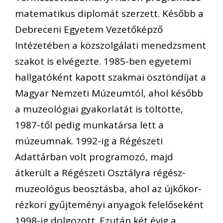
matematikus diplomát szerzett. Később a
Debreceni Egyetem Vezetőképző
Intézetében a közszolgálati menedzsment
szakot is elvégezte. 1985-ben egyetemi
hallgatóként kapott szakmai ösztöndíjat a
Magyar Nemzeti Múzeumtól, ahol később
a muzeológiai gyakorlatát is töltötte,
1987-től pedig munkatársa lett a
múzeumnak. 1992-ig a Régészeti
Adattárban volt programozó, majd
átkerült a Régészeti Osztályra régész-
muzeológus beosztásba, ahol az újkőkor-
rézkori gyűjteményi anyagok felelőseként
1998-ig dolgozott. Ezután két évig a