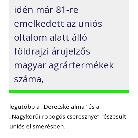
idén már 81-re
emelkedett az uniós
oltalom alatt álló
földrajzi árujelzős
magyar agrártermékek
száma,
legutóbb a „Derecske alma” és a
„Nagykörűi ropogós cseresznye” részesült
uniós elismerésben.