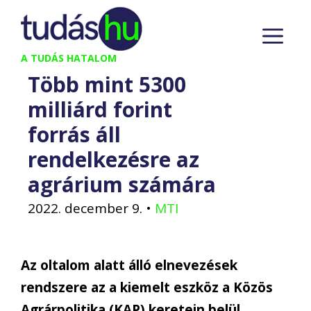
Kilépés
M
a
tartalomba
A TUDÁS HATALOM
Több mint 5300
milliárd forint
forrás áll
rendelkezésre az
agrárium számára
2022. december 9.
•
MTI
Az oltalom alatt álló elnevezések
rendszere az a kiemelt eszköz a Közös
Agrárpolitika (KAP) keretein belül,