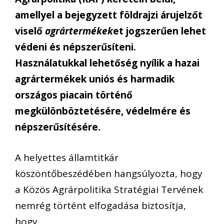
amellyel a bejegyzett földrajzi árujelzőt
viselő
agrártermékek
et jogszerűen lehet
védeni és népszerűsíteni.
Használatukkal lehetőség nyílik a hazai
agrártermékek uniós és harmadik
országos piacain történő
megkülönböztetésére, védelmére és
népszerűsítésére.
A helyettes államtitkár
köszöntőbeszédében hangsúlyozta, hogy
a Közös Agrárpolitika Stratégiai Tervének
nemrég történt elfogadása biztosítja,
hogy