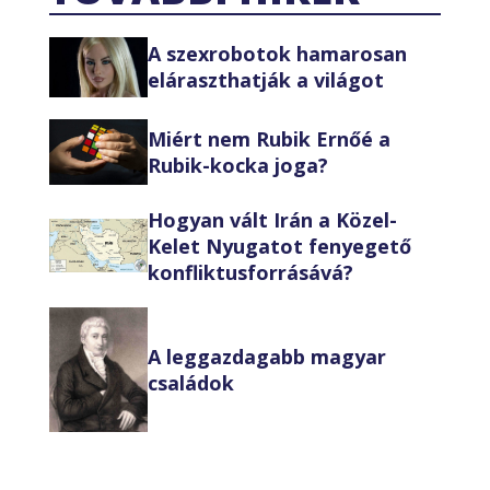
A szexrobotok hamarosan
eláraszthatják a világot
Miért nem Rubik Ernőé a
Rubik-kocka joga?
Hogyan vált Irán a Közel-
Kelet Nyugatot fenyegető
konfliktusforrásává?
A leggazdagabb magyar
családok