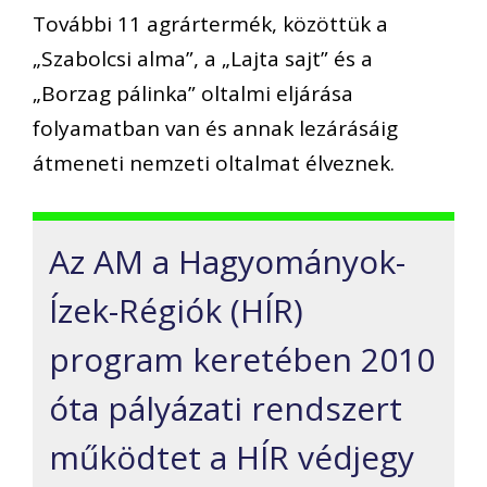
További 11 agrártermék, közöttük a
„Szabolcsi alma”, a „Lajta sajt” és a
„Borzag pálinka” oltalmi eljárása
folyamatban van és annak lezárásáig
átmeneti nemzeti oltalmat élveznek.
Az AM a Hagyományok-
Ízek-Régiók (HÍR)
program keretében 2010
óta pályázati rendszert
működtet a HÍR védjegy