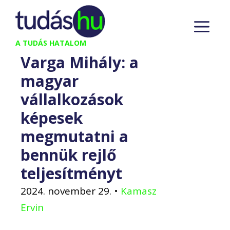
Kilépés
M
a
tartalomba
A TUDÁS HATALOM
Varga Mihály: a
magyar
vállalkozások
képesek
megmutatni a
bennük rejlő
teljesítményt
2024. november 29.
•
Kamasz
Ervin