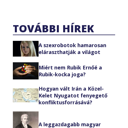
TOVÁBBI HÍREK
A szexrobotok hamarosan
eláraszthatják a világot
Miért nem Rubik Ernőé a
Rubik-kocka joga?
Hogyan vált Irán a Közel-
Kelet Nyugatot fenyegető
konfliktusforrásává?
A leggazdagabb magyar