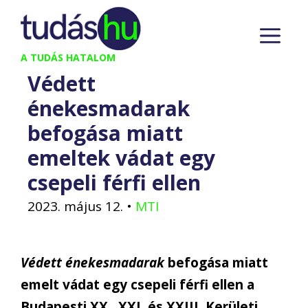
Kilépés
M
a
tartalomba
A TUDÁS HATALOM
Védett
énekesmadarak
befogása miatt
emeltek vádat egy
csepeli férfi ellen
2023. május 12.
•
MTI
Védett énekesmadarak
befogása miatt
emelt vádat egy csepeli férfi ellen a
Budapesti XX., XXI. és XXIII. Kerületi