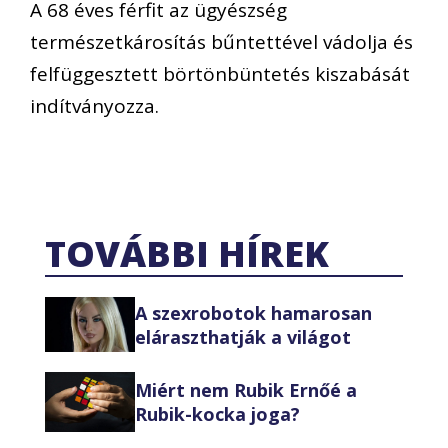
A 68 éves férfit az ügyészség
természetkárosítás bűntettével vádolja és
felfüggesztett börtönbüntetés kiszabását
indítványozza.
TOVÁBBI HÍREK
A szexrobotok hamarosan
eláraszthatják a világot
Miért nem Rubik Ernőé a
Rubik-kocka joga?