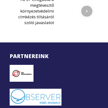
megtévesztő
környezetvédelmi
címkézés tiltásáról
szóló javaslatot
PARTNEREINK