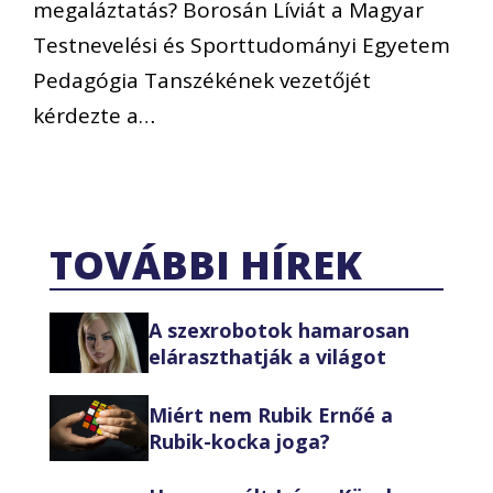
megaláztatás? Borosán Líviát a Magyar
Testnevelési és Sporttudományi Egyetem
Pedagógia Tanszékének vezetőjét
kérdezte a…
TOVÁBBI HÍREK
A szexrobotok hamarosan
eláraszthatják a világot
Miért nem Rubik Ernőé a
Rubik-kocka joga?