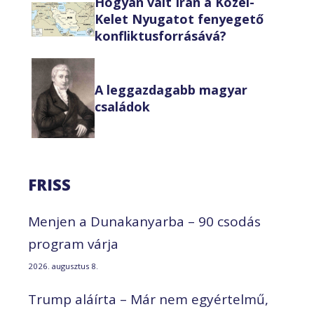
Hogyan vált Irán a Közel-
Kelet Nyugatot fenyegető
konfliktusforrásává?
A leggazdagabb magyar
családok
FRISS
Menjen a Dunakanyarba – 90 csodás
program várja
2026. augusztus 8.
Trump aláírta – Már nem egyértelmű,