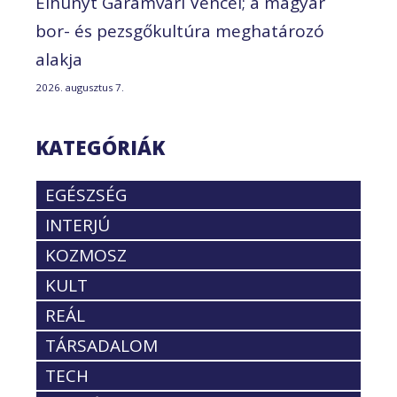
Elhunyt Garamvári Vencel; a magyar
bor- és pezsgőkultúra meghatározó
alakja
2026. augusztus 7.
KATEGÓRIÁK
EGÉSZSÉG
INTERJÚ
KOZMOSZ
KULT
REÁL
TÁRSADALOM
TECH