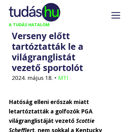
Kilépés
M
a
tartalomba
A TUDÁS HATALOM
Verseny előtt
tartóztatták le a
világranglistát
vezető sportolót
2024. május 18.
•
MTI
Hatóság elleni erőszak miatt
letartóztatták a golfozók PGA
világranglistáját vezető
Scottie
Scheffler
t, nem sokkal a Kentucky