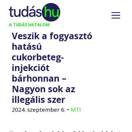
Kilépés
M
a
tartalomba
A TUDÁS HATALOM
Veszik a fogyasztó
hatású
cukorbeteg-
injekciót
bárhonnan –
Nagyon sok az
illegális szer
2024. szeptember 6.
•
MTI