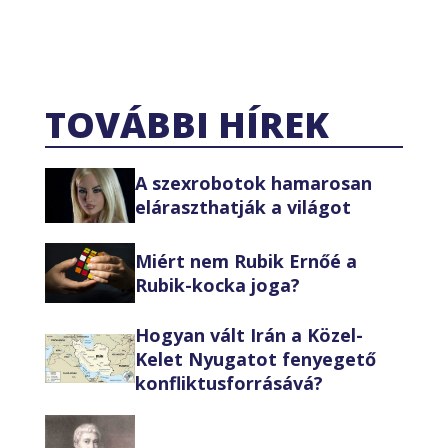
TOVÁBBI HÍREK
A szexrobotok hamarosan
eláraszthatják a világot
Miért nem Rubik Ernőé a
Rubik-kocka joga?
Hogyan vált Irán a Közel-
Kelet Nyugatot fenyegető
konfliktusforrásává?