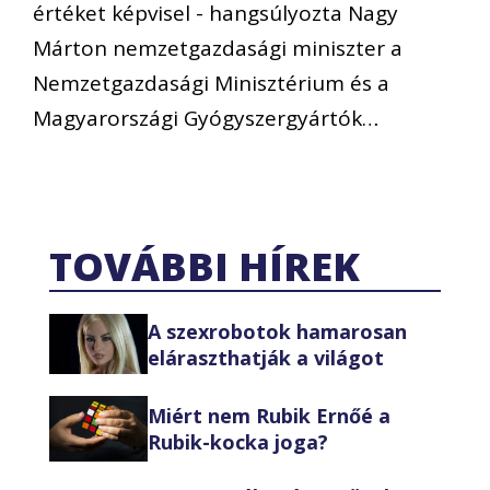
értéket képvisel - hangsúlyozta Nagy
Márton nemzetgazdasági miniszter a
Nemzetgazdasági Minisztérium és a
Magyarországi Gyógyszergyártók…
TOVÁBBI HÍREK
A szexrobotok hamarosan
eláraszthatják a világot
Miért nem Rubik Ernőé a
Rubik-kocka joga?