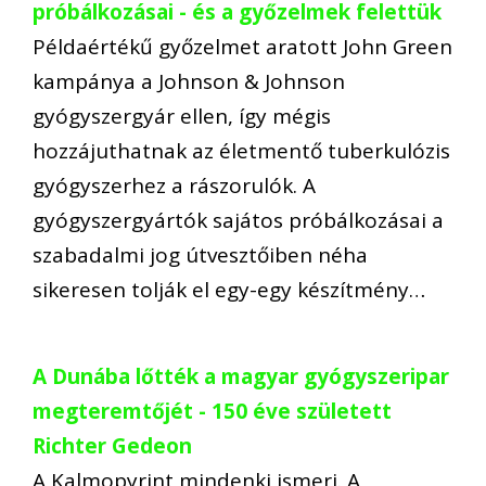
próbálkozásai - és a győzelmek felettük
Példaértékű győzelmet aratott John Green
kampánya a Johnson & Johnson
gyógyszergyár ellen, így mégis
hozzájuthatnak az életmentő tuberkulózis
gyógyszerhez a rászorulók. A
gyógyszergyártók sajátos próbálkozásai a
szabadalmi jog útvesztőiben néha
sikeresen tolják el egy-egy készítmény…
A Dunába lőtték a magyar gyógyszeripar
megteremtőjét - 150 éve született
Richter Gedeon
A Kalmopyrint mindenki ismeri. A