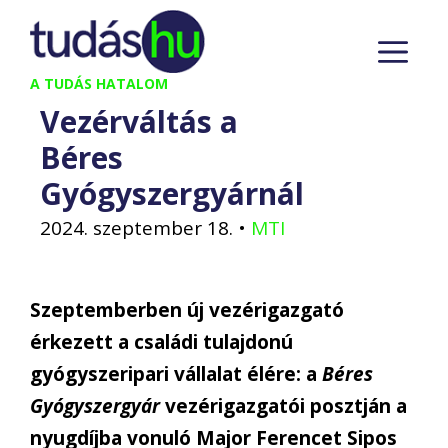
Kilépés
M
a
tartalomba
A TUDÁS HATALOM
Vezérváltás a
Béres
Gyógyszergyárnál
2024. szeptember 18.
•
MTI
Szeptemberben új vezérigazgató
érkezett a családi tulajdonú
gyógyszeripari vállalat élére: a
Béres
Gyógyszergyár
vezérigazgatói posztján a
nyugdíjba vonuló Major Ferencet Sipos