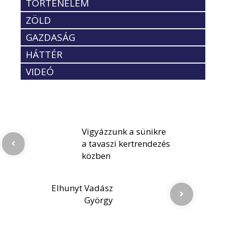
TÖRTÉNELEM
ZÖLD
GAZDASÁG
HÁTTÉR
VIDEÓ
Vigyázzunk a sünikre
a tavaszi kertrendezés
közben
Elhunyt Vadász
György