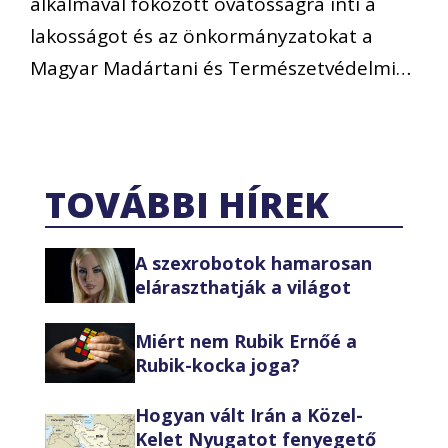
alkalmával fokozott óvatosságra inti a
lakosságot és az önkormányzatokat a
Magyar Madártani és Természetvédelmi…
TOVÁBBI HÍREK
A szexrobotok hamarosan
eláraszthatják a világot
Miért nem Rubik Ernőé a
Rubik-kocka joga?
Hogyan vált Irán a Közel-
Kelet Nyugatot fenyegető