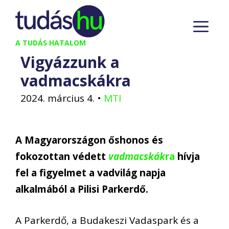
Kilépés
M
a
tartalomba
A TUDÁS HATALOM
Vigyázzunk a
vadmacskákra
2024. március 4.
•
MTI
A Magyarországon őshonos és
fokozottan védett
vadmacskák
ra
hívja
fel a figyelmet a vadvilág napja
alkalmából a Pilisi Parkerdő.
A Parkerdő, a Budakeszi Vadaspark és a