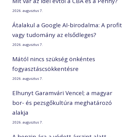
Mit vár az idei évtől a CBA és a Penny?
2026. augusztus 7.
Átalakul a Google AI-birodalma: A profit
vagy tudomány az elsődleges?
2026. augusztus 7.
Mától nincs szükség önkéntes
fogyasztáscsökkentésre
2026. augusztus 7.
Elhunyt Garamvári Vencel; a magyar
bor- és pezsgőkultúra meghatározó
alakja
2026. augusztus 7.
A benzin ára a védett árszint alatt –