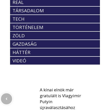
REÁL
TÁRSADALOM
TECH
TÖRTÉNELEM
ZÖLD
GAZDASÁG
HÁTTÉR
VIDEÓ
A kínai elnök már
gratulált is Vlagyimir
Putyin
újraválasztásához