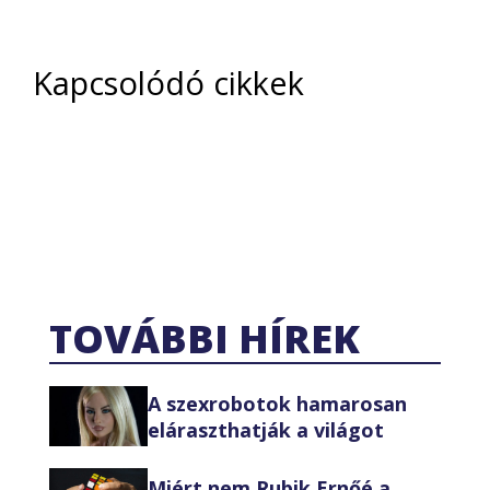
Kapcsolódó cikkek
TOVÁBBI HÍREK
A szexrobotok hamarosan
eláraszthatják a világot
Miért nem Rubik Ernőé a