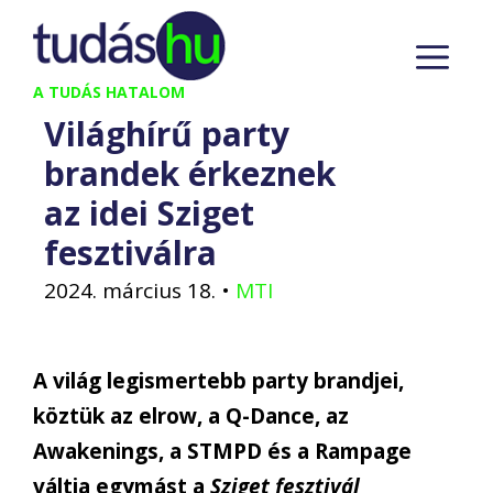
Kilépés
M
a
tartalomba
A TUDÁS HATALOM
Világhírű party
brandek érkeznek
az idei Sziget
fesztiválra
2024. március 18.
•
MTI
A világ legismertebb party brandjei,
köztük az elrow, a Q-Dance, az
Awakenings, a STMPD és a Rampage
váltja egymást a
Sziget fesztivál