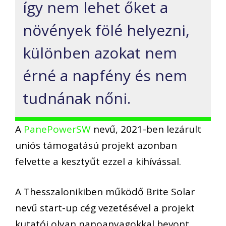
így nem lehet őket a
növények fölé helyezni,
különben azokat nem
érné a napfény és nem
tudnának nőni.
A
PanePowerSW
nevű, 2021-ben lezárult
uniós támogatású projekt azonban
felvette a kesztyűt ezzel a kihívással.
A Thesszalonikiben működő Brite Solar
nevű start-up cég vezetésével a projekt
kutatói olyan nanoanyagokkal bevont