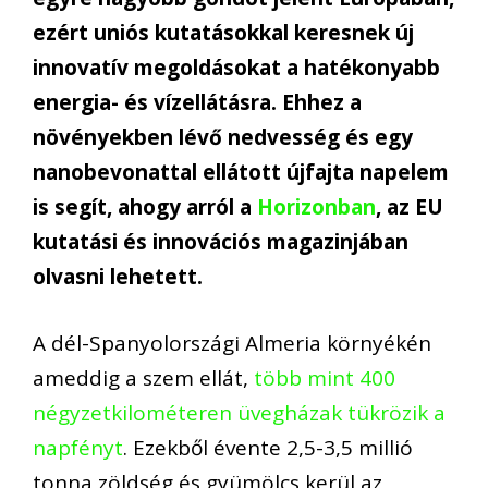
ezért uniós kutatásokkal keresnek új
innovatív megoldásokat a hatékonyabb
energia- és vízellátásra. Ehhez a
növényekben lévő nedvesség és egy
nanobevonattal ellátott újfajta napelem
is segít, ahogy arról a
Horizonban
, az EU
kutatási és innovációs magazinjában
olvasni lehetett.
A dél-Spanyolországi Almeria környékén
ameddig a szem ellát,
több mint 400
négyzetkilométeren üvegházak tükrözik a
napfényt
. Ezekből évente 2,5-3,5 millió
tonna zöldség és gyümölcs kerül az