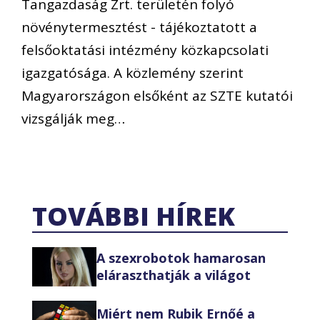
Tangazdaság Zrt. területén folyó
növénytermesztést - tájékoztatott a
felsőoktatási intézmény közkapcsolati
igazgatósága. A közlemény szerint
Magyarországon elsőként az SZTE kutatói
vizsgálják meg…
TOVÁBBI HÍREK
A szexrobotok hamarosan
eláraszthatják a világot
Miért nem Rubik Ernőé a