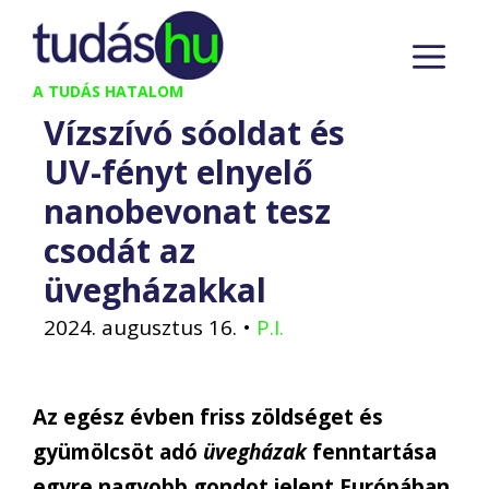
Kilépés
M
a
tartalomba
A TUDÁS HATALOM
Vízszívó sóoldat és
UV-fényt elnyelő
nanobevonat tesz
csodát az
üvegházakkal
2024. augusztus 16.
•
P.I.
Az egész évben friss zöldséget és
gyümölcsöt adó
üvegházak
fenntartása
egyre nagyobb gondot jelent Európában,