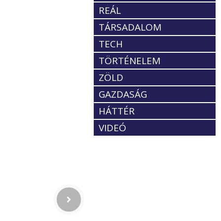
REÁL
TÁRSADALOM
TECH
TÖRTÉNELEM
ZÖLD
GAZDASÁG
HÁTTÉR
VIDEÓ