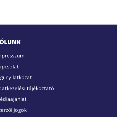
ÓLUNK
mpresszum
apcsolat
ogi nyilatkozat
datkezelési tájékoztató
édiaajánlat
zerzői jogok