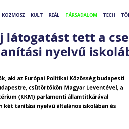
KOZMOSZ
KULT
REÁL
TÁRSADALOM
TECH
TÖ
 látogatást tett a cse
anítási nyelvű iskol
ök, aki az Európai Politikai Közösség budapesti
Budapestre, csütörtökön Magyar Leventével, a
térium (KKM) parlamenti államtitkárával
 két tanítási nyelvű általános iskolában és