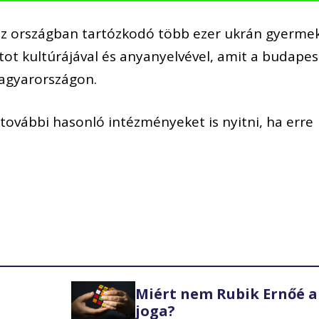
az országban tartózkodó több ezer ukrán gyerme
ot kultúrájával és anyanyelvével, amit a budapes
agyarországon.
további hasonló intézményeket is nyitni, ha erre
Miért nem Rubik Ernőé a
joga?