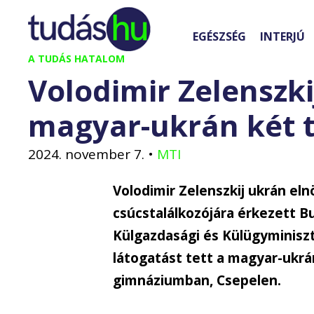
Kilépés
a
EGÉSZSÉG
INTERJÚ
tartalomba
A TUDÁS HATALOM
Volodimir Zelenszkij
magyar-ukrán két t
2024. november 7.
•
MTI
Volodimir Zelenszkij ukrán eln
csúcstalálkozójára érkezett 
Külgazdasági és Külügyminisz
látogatást tett a magyar-ukrán
gimnáziumban, Csepelen.