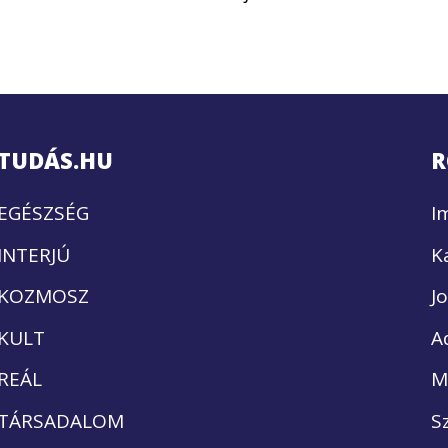
TUDÁS.HU
R
EGÉSZSÉG
I
INTERJÚ
K
KOZMOSZ
J
KULT
A
REÁL
M
TÁRSADALOM
S