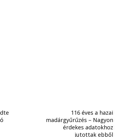
dte
116 éves a hazai
ió
madárgyűrűzés – Nagyon
érdekes adatokhoz
jutottak ebből