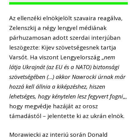
Az ellenzéki elnökjelölt szavaira reagálva,
Zelenszkij a négy lengyel médiának
párhuzamosan adott szerdai interjúban
leszögezte: Kijev szövetségesnek tartja
Varsót. Ha viszont Lengyelország „
nem
látja Ukrajnát (az EU és a NATO) biztonsági
szövetségében (…) akkor Nawrocki úrnak már
hozzá kell állnia a kiképzéshez, hiszen
lehetséges, hogy kénytelen lesz fegyvert fogni
„,
hogy megvédje hazáját az orosz
támadástól – jelentette ki az ukrán elnök.
Morawiecki az interjú során Donald