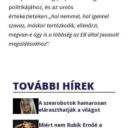
politikájához, és az uniós
értekezleteken
„hol nemmel, hol igennel
szavaz, máskor tartózkodik, ellenőrzi,
megvan-e úgy is a többség az EB által javasolt
megoldásokhoz”.
TOVÁBBI HÍREK
A szexrobotok hamarosan
eláraszthatják a világot
Miért nem Rubik Ernőé a