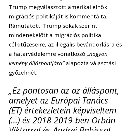
Trump megválasztott amerikai elnök
migrációs politikáját is kommentálta.
Rámutatott: Trump sokak szerint
mindenekelőtt a migrációs politikai
célkitűzéseire, az illegális bevándorlásra és
a határvédelemre vonatkozó
„nagyon
kemény álláspontjára”
alapozta választási
győzelmét.
„Ez pontosan az az álláspont,
amelyet az Európai Tanács
(ET) értekezletein képviseltem
(…) és 2018-2019-ben Orbán
Viktorral és Andrej Babissal