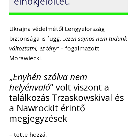
elnökjelöltet.
Ukrajna védelmétől Lengyelország
biztonsága is függ, „
ezen sajnos nem tudunk
változtatni, ez tény”
– fogalmazott
Morawiecki.
„
Enyhén szólva nem
helyénvaló
” volt viszont a
találkozás Trzaskowskival és
a Nawrockit érintő
megjegyzések
– tette hozzá.