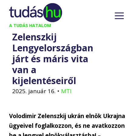
Kilépés
M
a
tartalomba
A TUDÁS HATALOM
Zelenszkij
Lengyelországban
járt és máris vita
van a
kijelentéseiről
2025. január 16.
•
MTI
Volodimir Zelenszkij ukrán elnök Ukrajna
ügyeivel foglalkozzon, és ne avatkozzon
be a lengyel elnökválasztásba! –