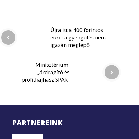
Újra itt a 400 forintos
euró: a gyengülés nem
igazán meglepő
Minisztérium:
„árdrágító és
profithajhász SPAR”
PARTNEREINK