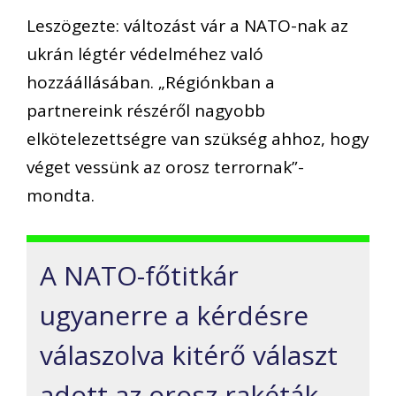
Leszögezte: változást vár a NATO-nak az
ukrán légtér védelméhez való
hozzáállásában. „Régiónkban a
partnereink részéről nagyobb
elkötelezettségre van szükség ahhoz, hogy
véget vessünk az orosz terrornak”-
mondta.
A NATO-főtitkár
ugyanerre a kérdésre
válaszolva kitérő választ
adott az orosz rakéták