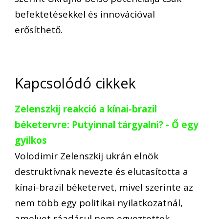
befektetésekkel és innovációval
erősíthető.
Kapcsolódó cikkek
Zelenszkij reakció a kínai-brazil
béketervre: Putyinnal tárgyalni? - Ő egy
gyilkos
Volodimir Zelenszkij ukrán elnök
destruktívnak nevezte és elutasította a
kínai-brazil béketervet, mivel szerinte az
nem több egy politikai nyilatkozatnál,
amelyet ráadásul nem egyeztettek