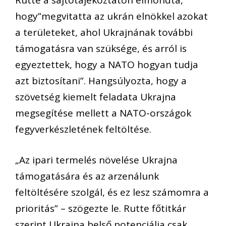
Rutte a sajtótájékoztatón elmondta,
hogy”megvitatta az ukrán elnökkel azokat
a területeket, ahol Ukrajnának további
támogatásra van szüksége, és arról is
egyeztettek, hogy a NATO hogyan tudja
azt biztosítani”. Hangsúlyozta, hogy a
szövetség kiemelt feladata Ukrajna
megsegítése mellett a NATO-országok
fegyverkészletének feltöltése.
„Az ipari termelés növelése Ukrajna
támogatására és az arzenálunk
feltöltésére szolgál, és ez lesz számomra a
prioritás” – szögezte le. Rutte főtitkár
szerint Ukrajna belső potenciálja csak