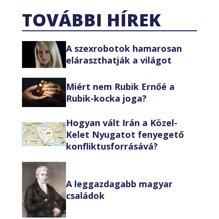
TOVÁBBI HÍREK
A szexrobotok hamarosan
eláraszthatják a világot
Miért nem Rubik Ernőé a
Rubik-kocka joga?
Hogyan vált Irán a Közel-
Kelet Nyugatot fenyegető
konfliktusforrásává?
A leggazdagabb magyar
családok