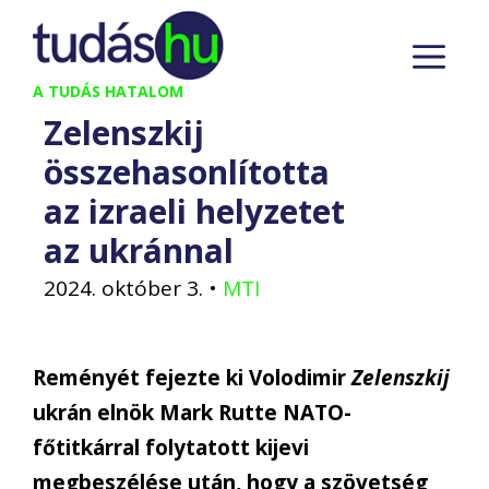
Kilépés
M
a
tartalomba
A TUDÁS HATALOM
Zelenszkij
összehasonlította
az izraeli helyzetet
az ukránnal
2024. október 3.
•
MTI
Reményét fejezte ki Volodimir
Zelenszkij
ukrán elnök Mark Rutte NATO-
főtitkárral folytatott kijevi
megbeszélése után, hogy a szövetség