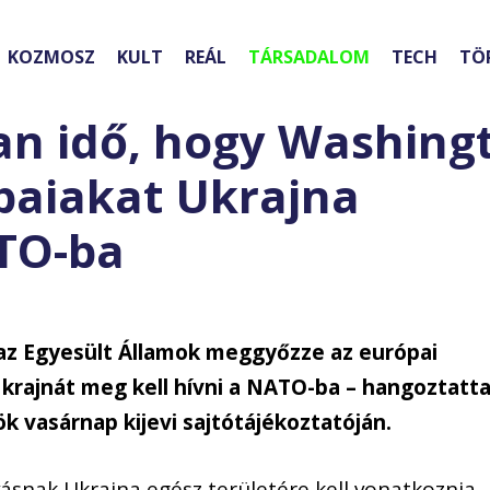
KOZMOSZ
KULT
REÁL
TÁRSADALOM
TECH
TÖ
van idő, hogy Washing
paiakat Ukrajna
TO-ba
az Egyesült Államok meggyőzze az európai
Ukrajnát meg kell hívni a NATO-ba – hangoztatt
ök vasárnap kijevi sajtótájékoztatóján.
snak Ukrajna egész területére kell vonatkoznia,