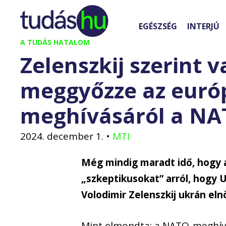
Kilépés
a
EGÉSZSÉG
INTERJÚ
tartalomba
A TUDÁS HATALOM
Zelenszkij szerint 
meggyőzze az euró
meghívásáról a NA
2024. december 1.
•
MTI
Még mindig maradt idő, hogy 
„szkeptikusokat” arról, hogy 
Volodimir Zelenszkij ukrán eln
Mint elmondta: a NATO-meghívá