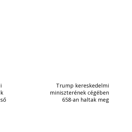
i
Trump kereskedelmi
ek
miniszterének cégében
lső
658-an haltak meg