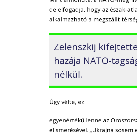
de elfogadja, hogy az észak-at
alkalmazható a megszállt térség
Zelenszkij kifejtett
hazája NATO-tagság
nélkül.
Úgy vélte, ez
egyenértékű lenne az Oroszorszá
elismerésével. „Ukrajna sosem e