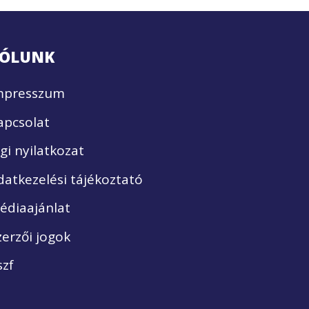
ÓLUNK
mpresszum
apcsolat
ogi nyilatkozat
datkezelési tájékoztató
édiaajánlat
zerzői jogok
szf