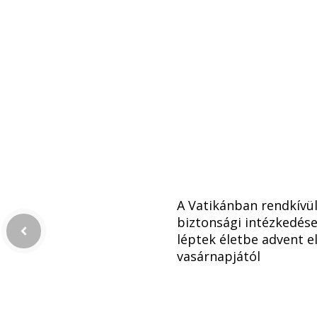
A Vatikánban rendkívül
biztonsági intézkedés
léptek életbe advent e
vasárnapjától