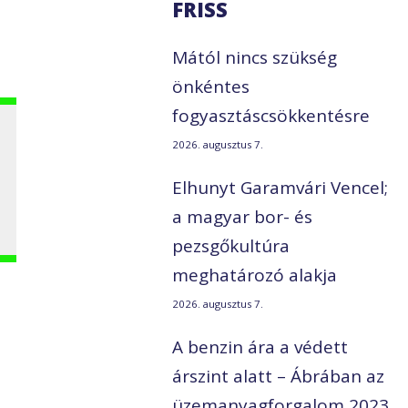
FRISS
Mától nincs szükség
önkéntes
fogyasztáscsökkentésre
2026. augusztus 7.
Elhunyt Garamvári Vencel;
a magyar bor- és
pezsgőkultúra
meghatározó alakja
2026. augusztus 7.
A benzin ára a védett
árszint alatt – Ábrában az
üzemanyagforgalom 2023