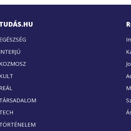
TUDÁS.HU
R
EGÉSZSÉG
I
INTERJÚ
K
KOZMOSZ
J
KULT
A
REÁL
M
TÁRSADALOM
S
TECH
Á
TÖRTÉNELEM