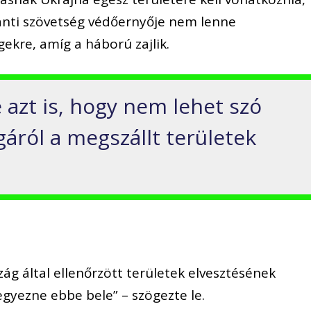
lanti szövetség védőernyője nem lenne
ekre, amíg a háború zajlik.
e azt is, hogy nem lehet szó
áról a megszállt területek
g által ellenőrzött területek elvesztésének
gyezne ebbe bele” – szögezte le.