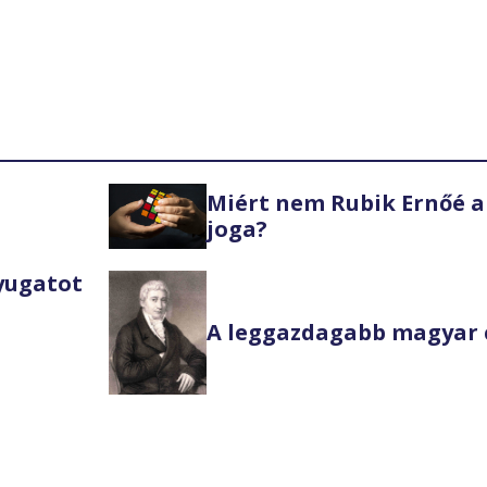
Miért nem Rubik Ernőé a
joga?
Nyugatot
A leggazdagabb magyar 