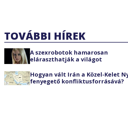
TOVÁBBI HÍREK
A szexrobotok hamarosan
eláraszthatják a világot
Hogyan vált Irán a Közel-Kelet 
fenyegető konfliktusforrásává?