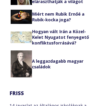
eláraszthatják a világot
Miért nem Rubik Ernőé a
Rubik-kocka joga?
Hogyan vált Irán a Közel-
Kelet Nyugatot fenyegető
konfliktusforrásává?
A leggazdagabb magyar
családok
FRISS
14 javaslat az általános iskoláknak a