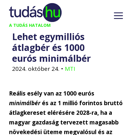
Kilépés
M
a
tartalomba
A TUDÁS HATALOM
Lehet egymilliós
átlagbér és 1000
eurós minimálbér
2024. október 24.
•
MTI
Reális esély van az 1000 eurós
minimálbér
és az 1 millió forintos bruttó
átlagkereset elérésére 2028-ra, ha a
magyar gazdaság tervezett magasabb
növekedési üteme megvalósul és az