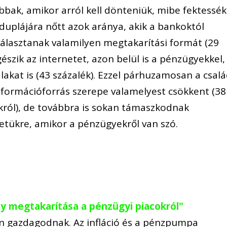
bak, amikor arról kell dönteniük, mibe fektessék
duplájára nőtt azok aránya, akik a bankoktól
álasztanak valamilyen megtakarítási formát (29
észik az internetet, azon belül is a pénzügyekkel,
lakat is (43 százalék). Ezzel párhuzamosan a csal
információforrás szerepe valamelyest csökkent (38
ékról), de továbbra is sokan támaszkodnak
etükre, amikor a pénzügyekről van szó.
ly megtakarítása a pénzügyi piacokról"
 gazdagodnak. Az infláció és a pénzpumpa