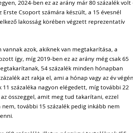
egyen, 2024-ben ez az arány már 80 százalék volt 
az Erste Csoport számára készült, a 15 évesnél
elkező lakosság körében végzett reprezentatív
n vannak azok, akiknek van megtakarítása, a
ozott így, míg 2019-ben ez az arány még csak 65
k megtakarítanak, 54 százalék minden hónapban
százalék azt rakja el, ami a hónap vagy az év végé
 11 százaléka nagyon elégedett, míg további 22
 az összeggel, amit meg tud takarítani, ezzel
n nem, további 15 százalék pedig inkább nem
tenni.