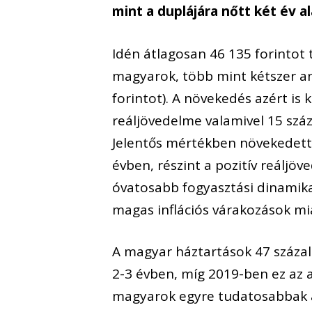
mint a duplájára nőtt két év al
Idén átlagosan 46 135 forintot 
magyarok, több mint kétszer an
forintot). A növekedés azért is
reáljövedelme valamivel 15 szá
Jelentős mértékben növekedett 
évben, részint a pozitív reáljöv
óvatosabb fogyasztási dinamika,
magas inflációs várakozások mi
A magyar háztartások 47 százalé
2-3 évben, míg 2019-ben ez az 
magyarok egyre tudatosabbak a