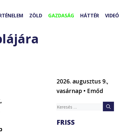
RTÉNELEM
ZÖLD
GAZDASÁG
HÁTTÉR
VIDEÓ
plájára
2026. augusztus 9.,
vasárnap • Emőd
,
Keresés:
k
FRISS
b