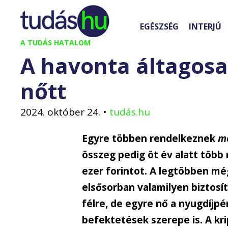
Kilépés
a
EGÉSZSÉG
INTERJÚ
tartalomba
A TUDÁS HATALOM
A havonta áltagosan
nőtt
2024. október 24.
•
tudás.hu
Egyre többen rendelkeznek
m
összeg pedig öt év alatt több 
ezer forintot. A legtöbben m
elsősorban valamilyen biztosí
félre, de egyre nő a nyugdíjpé
befektetések szerepe is.
A kr