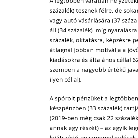
A legtöbben váratlan helyzetekre
százalék) tesznek félre, de sok
vagy autó vásárlására (37 száz
áll (34 százalék), míg nyaralásr
százalék, oktatásra, képzésre p
átlagnál jobban motiválja a jö
kiadásokra és általános céllal 62,
szemben a nagyobb értékű javak
ilyen céllal).
A spórolt pénzüket a legtöbben 
készpénzben (33 százalék) tart
(2019-ben még csak 22 százalék
annak egy részét) – az egyik l
lejátszódó hozamemelkedések 