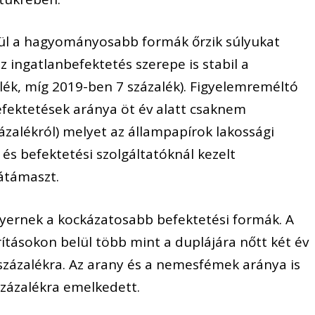
ül a hagyományosabb formák őrzik súlyukat
az ingatlanbefektetés szerepe is stabil a
ék, míg 2019-ben 7 százalék). Figyelemreméltó
fektetések aránya öt év alatt csaknem
ázalékról) melyet az állampapírok lakossági
és befektetési szolgáltatóknál kezelt
átámaszt.
yernek a kockázatosabb befektetési formák. A
ításokon belül több mint a duplájára nőtt két év
5 százalékra. Az arany és a nemesfémek aránya is
 százalékra emelkedett.