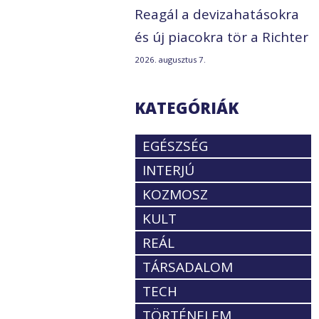
Reagál a devizahatásokra
és új piacokra tör a Richter
2026. augusztus 7.
KATEGÓRIÁK
EGÉSZSÉG
INTERJÚ
KOZMOSZ
KULT
REÁL
TÁRSADALOM
TECH
TÖRTÉNELEM