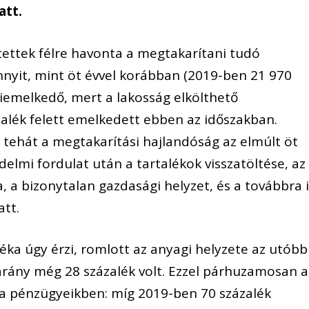
att.
tettek félre havonta a megtakarítani tudó
nyit, mint öt évvel korábban (2019-ben 21 970
 kiemelkedő, mert a lakosság elkölthető
zalék felett emelkedett ebben az időszakban.
tehát a megtakarítási hajlandóság az elmúlt öt
edelmi fordulat után a tartalékok visszatöltése, az
 a bizonytalan gazdasági helyzet, és a továbbra 
att.
ka úgy érzi, romlott az anyagi helyzete az utóbb
arány még 28 százalék volt. Ezzel párhuzamosan a
 pénzügyeikben: míg 2019-ben 70 százalék