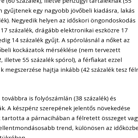
 (60 százalék), illetve pénzügyi tartaléknak (55
an gyűjtenek egy nagyobb jövőbeli kiadásra, lakás
alék). Negyedik helyen az időskori öngondoskodás
a 17 százalék, drágább elektronikai eszközre 17
edig 14 százalék gyűjt. A spórolásnál a nőket az
vőbeli kockázatok mérséklése (nem tervezett
 illetve 55 százalék spórol), a férfiakat ezzel
 megszerzése hajtja inkább (42 százalék tesz fél
továbbra is folyószámlán (38 százalék) és
ják. A készpénz szerepének jelentős növekedése
 tartotta a párnacihában a félretett összeget vag
egellentmondásosabb trend, különösen az időközb
tükrében.