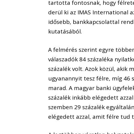
tartotta fontosnak, hogy félret
derül ki az IMAS International 
idősebb, bankkapcsolattal rend
kutatásából.
A felmérés szerint egyre többe
válaszadók 84 százaléka nyilatk
százalék volt. Azok közül, aki
ugyanannyit tesz félre, míg 46 
marad. A magyar banki ügyfelek
százalék inkább elégedett azzal
szemben 29 százalék egyáltalá
elégedett azzal, amit félre tud 