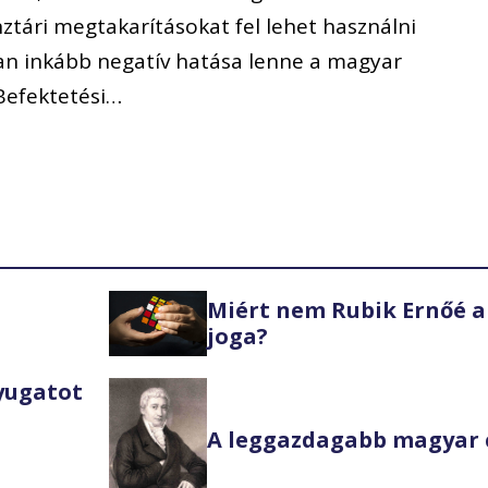
ztári megtakarításokat fel lehet használni
an inkább negatív hatása lenne a magyar
Befektetési…
Miért nem Rubik Ernőé a
joga?
Nyugatot
A leggazdagabb magyar 