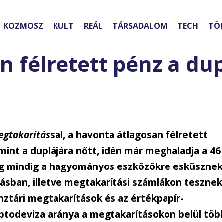
KOZMOSZ
KULT
REÁL
TÁRSADALOM
TECH
TÖ
 félretett pénz a du
egtakarítás
sal, a havonta átlagosan félretett
mint a duplájára nőtt, idén már meghaladja a 46
ég mindig a hagyományos eszközökre esküsznek
tásban, illetve megtakarítási számlákon teszne
nztári megtakarítások és az értékpapír-
iptodeviza aránya a megtakarításokon belül töb