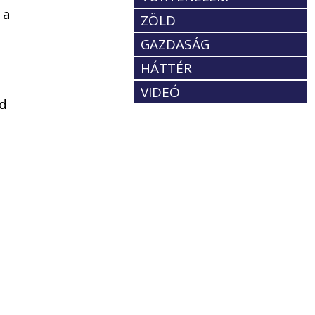
 a
ZÖLD
GAZDASÁG
HÁTTÉR
VIDEÓ
ád