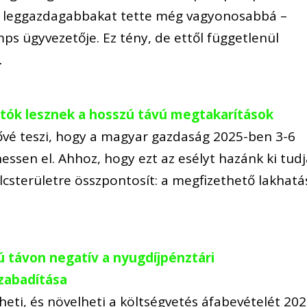
s a leggazdagabbakat tette még vagyonosabbá –
mps ügyvezetője. Ez tény, de ettől függetlenül
…
hatók lesznek a hosszú távú megtakarítások
ővé teszi, hogy a magyar gazdaság 2025-ben 3-6
essen el. Ahhoz, hogy ezt az esélyt hazánk ki tud
csterületre összpontosít: a megfizethető lakhatá
ú távon negatív a nyugdíjpénztári
zabadítása
heti, és növelheti a költségvetés áfabevételét 202