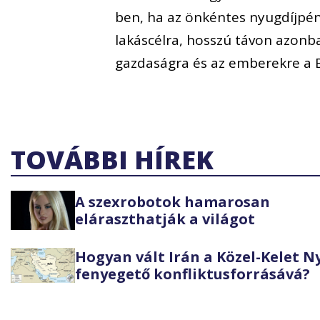
ben, ha az önkéntes nyugdíjpén
lakáscélra, hosszú távon azonb
gazdaságra és az emberekre a 
TOVÁBBI HÍREK
A szexrobotok hamarosan
eláraszthatják a világot
Hogyan vált Irán a Közel-Kelet 
fenyegető konfliktusforrásává?