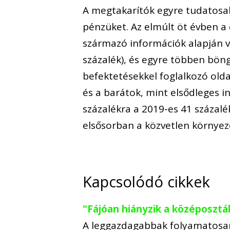
A megtakarítók egyre tudatosab
pénzüket. Az elmúlt öt évben a 
származó információk alapján v
százalék), és egyre többen böng
befektetésekkel foglalkozó olda
és a barátok, mint elsődleges 
százalékra a 2019-es 41 százal
elsősorban a közvetlen környez
Kapcsolódó cikkek
"Fájóan hiányzik a középosztá
A leggazdagabbak folyamatosan