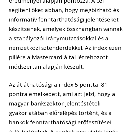
eredményei alapján pontozza. A cél
segíteni őket abban, hogy megbízható és
informatív fenntarthatósági jelentéseket
készítsenek, amelyek összhangban vannak
a szabályozói iránymutatásokkal és a
nemzetközi sztenderdekkel. Az index ezen
pillére a Mastercard által létrehozott
módszertan alapján készült.
Az átláthatósági alindex 5 ponttal 81
pontra emelkedett, ami azt jelzi, hogy a
magyar bankszektor jelentéstételi
gyakorlatában előrelépés történt, és a
bankok fenntarthatósági erőfeszítései
átláthatóbbak. A bankok egy újabb lépést