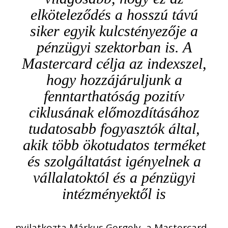
elköteleződés a hosszú távú
siker egyik kulcstényezője a
pénzügyi szektorban is. A
Mastercard célja az indexszel,
hogy hozzájáruljunk a
fenntarthatóság pozitív
ciklusának előmozdításához
tudatosabb fogyasztók által,
akik több ökotudatos terméket
és szolgáltatást igényelnek a
vállalatoktól és a pénzügyi
intézményektől is
nyilatkozta Márkus Gergely, a Mastercard