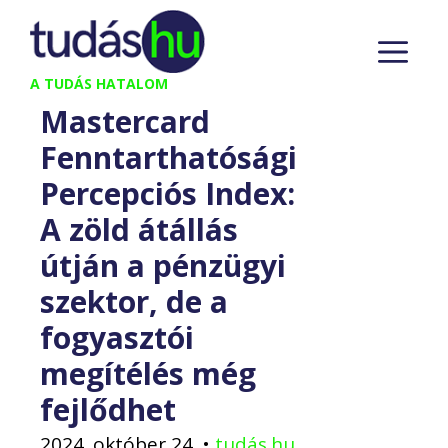
Kilépés
M
a
tartalomba
A TUDÁS HATALOM
Mastercard
Fenntarthatósági
Percepciós Index:
A zöld átállás
útján a pénzügyi
szektor, de a
fogyasztói
megítélés még
fejlődhet
2024. október 24.
•
tudás.hu