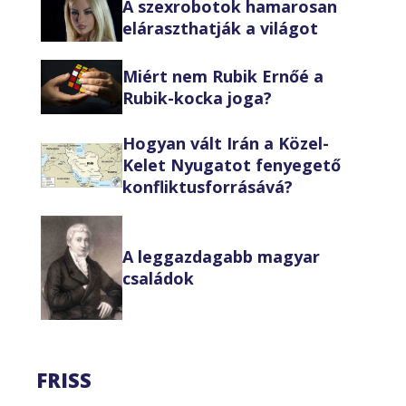
A szexrobotok hamarosan
eláraszthatják a világot
Miért nem Rubik Ernőé a
Rubik-kocka joga?
Hogyan vált Irán a Közel-
Kelet Nyugatot fenyegető
konfliktusforrásává?
A leggazdagabb magyar
családok
FRISS