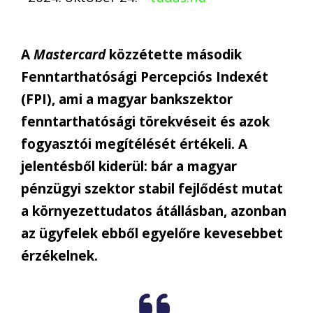
A
Mastercard
közzétette második
Fenntarthatósági Percepciós Indexét
(FPI), ami a magyar bankszektor
fenntarthatósági törekvéseit és azok
fogyasztói megítélését értékeli. A
jelentésből kiderül: bár a magyar
pénzügyi szektor stabil fejlődést mutat
a környezettudatos átállásban, azonban
az ügyfelek ebből egyelőre kevesebbet
érzékelnek.