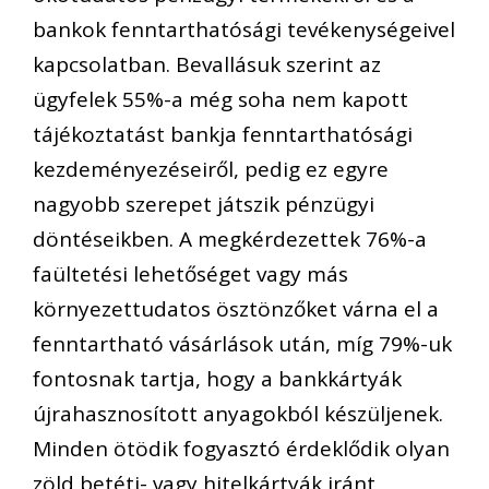
bankok fenntarthatósági tevékenységeivel
kapcsolatban. Bevallásuk szerint az
ügyfelek 55%-a még soha nem kapott
tájékoztatást bankja fenntarthatósági
kezdeményezéseiről, pedig ez egyre
nagyobb szerepet játszik pénzügyi
döntéseikben. A megkérdezettek 76%-a
faültetési lehetőséget vagy más
környezettudatos ösztönzőket várna el a
fenntartható vásárlások után, míg 79%-uk
fontosnak tartja, hogy a bankkártyák
újrahasznosított anyagokból készüljenek.
Minden ötödik fogyasztó érdeklődik olyan
zöld betéti- vagy hitelkártyák iránt,