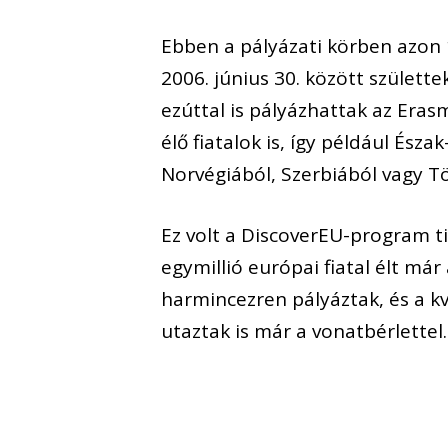
Ebben a pályázati körben azon 18
2006. június 30. között születt
ezúttal is pályázhattak az Er
élő fiatalok is, így például Ész
Norvégiából, Szerbiából vagy T
Ez volt a DiscoverEU-program t
egymillió európai fiatal élt má
harmincezren pályáztak, és a k
utaztak is már a vonatbérlettel.