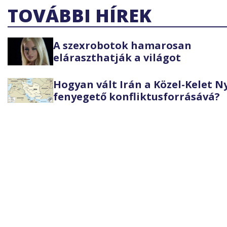
TOVÁBBI HÍREK
A szexrobotok hamarosan
eláraszthatják a világot
Hogyan vált Irán a Közel-Kelet 
fenyegető konfliktusforrásává?