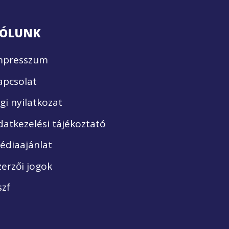
ÓLUNK
mpresszum
apcsolat
ogi nyilatkozat
datkezelési tájékoztató
édiaajánlat
zerzői jogok
szf