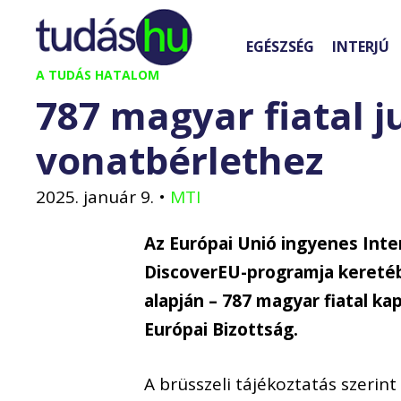
Kilépés
a
EGÉSZSÉG
INTERJÚ
tartalomba
A TUDÁS HATALOM
787 magyar fiatal j
vonatbérlethez
2025. január 9.
•
MTI
Az Európai Unió ingyenes Inte
DiscoverEU-programja keretébe
alapján – 787 magyar fiatal ka
Európai Bizottság.
A brüsszeli tájékoztatás szeri