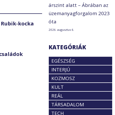
árszint alatt – Ábrában az
üzemanyagforgalom 2023
óta
 Rubik-kocka
2026. augusztus 6.
KATEGÓRIÁK
családok
EGÉSZSÉG
INTERJÚ
KOZMOSZ
KULT
REÁL
TÁRSADALOM
TECH