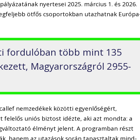
ályázatának nyertesei 2025. március 1. és 2026.
legfeljebb ötfős csoportokban utazhatnak Európa
ati fordulóban több mint 135
rkezett, Magyarországról 2955-
callef nemzedékek közötti egyenlőségért,
t felelős uniós biztost idézte, aki azt mondta: a
változtató élményt jelent. A programban részt
ák, hanem az utazások során tapasztaltak mind-