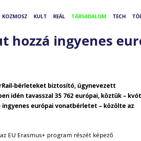
KOZMOSZ
KULT
REÁL
TÁRSADALOM
TECH
TÖ
ut hozzá ingyenes eur
rRail-bérleteket biztosító, úgynevezett
n idén tavasszal 35 762 európai, köztük – kvó
p ingyenes európai vonatbérletet – közölte az
nt az EU Erasmus+ program részét képező