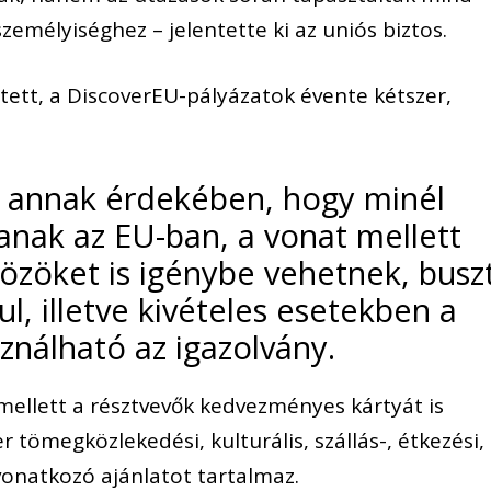
emélyiséghez – jelentette ki az uniós biztos.
tett, a DiscoverEU-pályázatok évente kétszer,
ok annak érdekében, hogy minél
anak az EU-ban, a vonat mellett
özöket is igénybe vehetnek, busz
l, illetve kivételes esetekben a
sználható az igazolvány.
mellett a résztvevők kedvezményes kártyát is
 tömegközlekedési, kulturális, szállás-, étkezési,
vonatkozó ajánlatot tartalmaz.