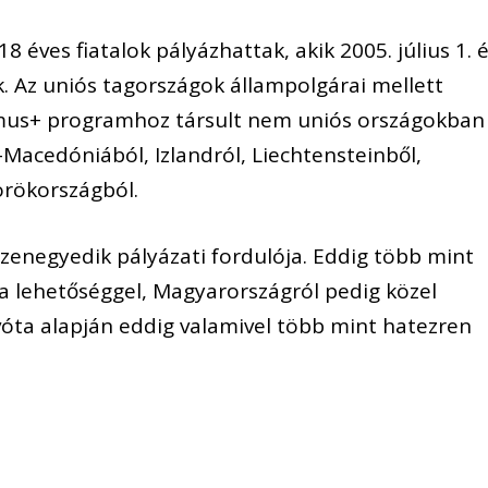
 éves fiatalok pályázhattak, akik 2005. július 1. 
ek. Az uniós tagországok állampolgárai mellett
asmus+ programhoz társult nem uniós országokban
ak-Macedóniából, Izlandról, Liechtensteinből,
örökországból.
izenegyedik pályázati fordulója. Eddig több mint
r a lehetőséggel, Magyarországról pedig közel
vóta alapján eddig valamivel több mint hatezren