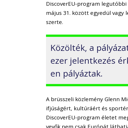
DiscoverEU-program legutóbbi p
május 31. között egyedül vagy 
szerte.
Közölték, a pályáz
ezer jelentkezés é
en pályáztak.
A brüsszeli közlemény Glenn Mi
ifjúságért, kultúráért és sportér
DiscoverEU-program életet meg
vevők nem csak Európát láthatj