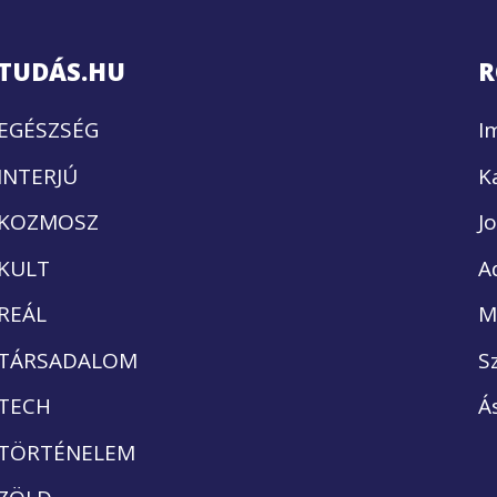
TUDÁS.HU
R
EGÉSZSÉG
I
INTERJÚ
K
KOZMOSZ
J
KULT
A
REÁL
M
TÁRSADALOM
S
TECH
Á
TÖRTÉNELEM