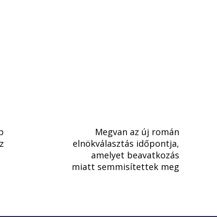
b
Megvan az új román
z
elnökválasztás időpontja,
amelyet beavatkozás
miatt semmisítettek meg