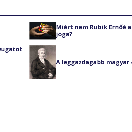
Miért nem Rubik Ernőé a
joga?
Nyugatot
A leggazdagabb magyar 