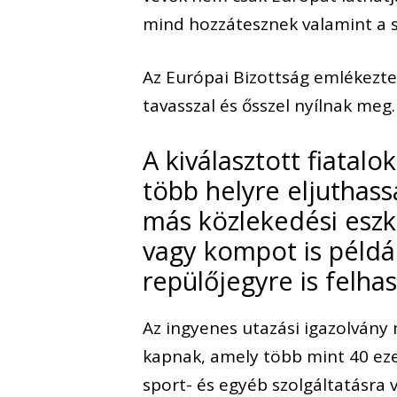
mind hozzátesznek valamint a sz
Az Európai Bizottság emlékezte
tavasszal és ősszel nyílnak meg.
A kiválasztott fiatal
több helyre eljuthass
más közlekedési eszk
vagy kompot is példáu
repülőjegyre is felha
Az ingyenes utazási igazolvány 
kapnak, amely több mint 40 ezer
sport- és egyéb szolgáltatásra 