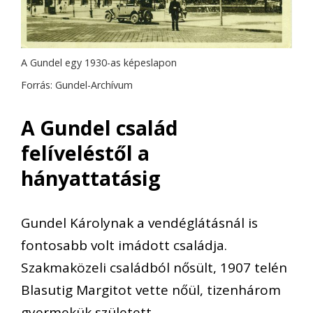
A Gundel egy 1930-as képeslapon
Forrás: Gundel-Archívum
A Gundel család
felíveléstől a
hányattatásig
Gundel Károlynak a vendéglátásnál is
fontosabb volt imádott családja.
Szakmaközeli családból nősült, 1907 telén
Blasutig Margitot vette nőül, tizenhárom
gyermekük született.