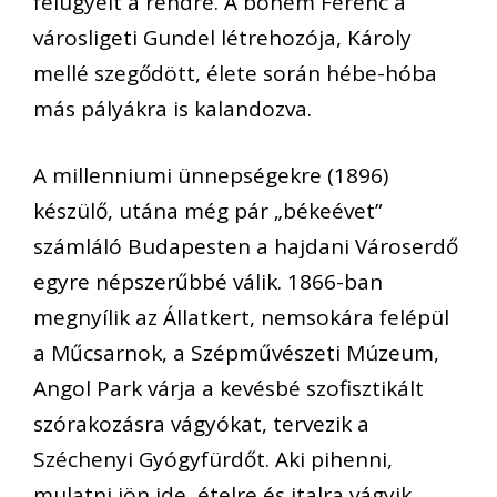
felügyelt a rendre. A bohém Ferenc a
városligeti Gundel létrehozója, Károly
mellé szegődött, élete során hébe-hóba
más pályákra is kalandozva.
A millenniumi ünnepségekre (1896)
készülő, utána még pár „békeévet”
számláló Budapesten a hajdani Városerdő
egyre népszerűbbé válik. 1866-ban
megnyílik az Állatkert, nemsokára felépül
a Műcsarnok, a Szépművészeti Múzeum,
Angol Park várja a kevésbé szofisztikált
szórakozásra vágyókat, tervezik a
Széchenyi Gyógyfürdőt. Aki pihenni,
mulatni jön ide, ételre és italra vágyik.