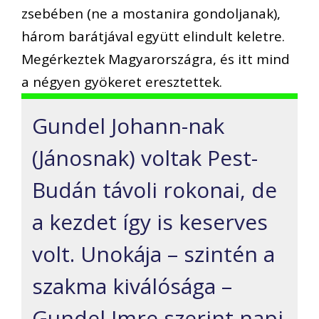
zsebében (ne a mostanira gondoljanak),
három barátjával együtt elindult keletre.
Megérkeztek Magyarországra, és itt mind
a négyen gyökeret eresztettek.
Gundel Johann-nak
(Jánosnak) voltak Pest-
Budán távoli rokonai, de
a kezdet így is keserves
volt. Unokája – szintén a
szakma kiválósága –
Gundel Imre szerint napi