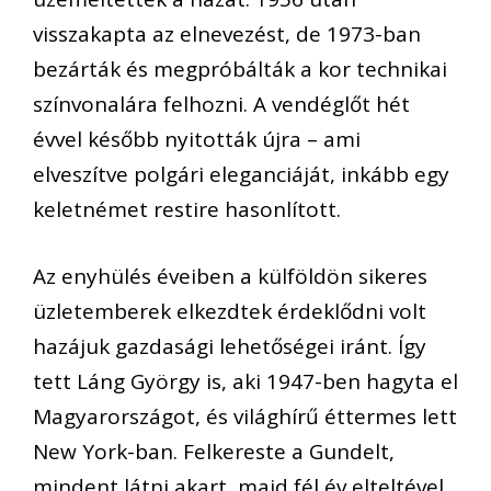
visszakapta az elnevezést, de 1973-ban
bezárták és megpróbálták a kor technikai
színvonalára felhozni. A vendéglőt hét
évvel később nyitották újra – ami
elveszítve polgári eleganciáját, inkább egy
keletnémet restire hasonlított.
Az enyhülés éveiben a külföldön sikeres
üzletemberek elkezdtek érdeklődni volt
hazájuk gazdasági lehetőségei iránt. Így
tett Láng György is, aki 1947-ben hagyta el
Magyarországot, és világhírű éttermes lett
New York-ban. Felkereste a Gundelt,
mindent látni akart, majd fél év elteltével