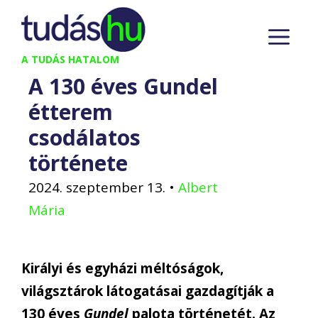
Kilépés
M
a
tartalomba
A TUDÁS HATALOM
A 130 éves Gundel
étterem
csodálatos
története
2024. szeptember 13.
•
Albert
Mária
Királyi és egyházi méltóságok,
világsztárok látogatásai gazdagítják a
130 éves
Gundel
palota történetét. Az