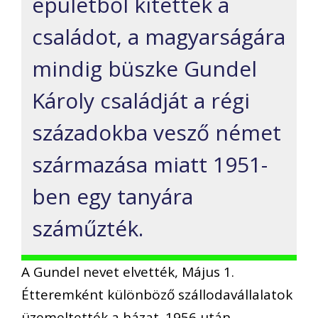
épületből kitették a
családot, a magyarságára
mindig büszke Gundel
Károly családját a régi
századokba vesző német
származása miatt 1951-
ben egy tanyára
száműzték.
A Gundel nevet elvették, Május 1.
Étteremként különböző szállodavállalatok
üzemeltették a házat. 1956 után