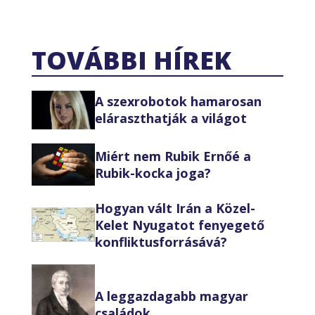
TOVÁBBI HÍREK
A szexrobotok hamarosan
eláraszthatják a világot
Miért nem Rubik Ernőé a
Rubik-kocka joga?
Hogyan vált Irán a Közel-
Kelet Nyugatot fenyegető
konfliktusforrásává?
A leggazdagabb magyar
családok