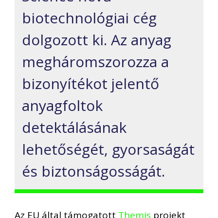
biotechnológiai cég
dolgozott ki. Az anyag
megháromszorozza a
bizonyítékot jelentő
anyagfoltok
detektálásának
lehetőségét, gyorsaságát
és biztonságosságát.
Az EU által támogatott
Themis
projekt