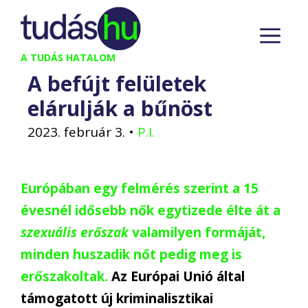
Kilépés
M
a
tartalomba
A TUDÁS HATALOM
A befújt felületek
elárulják a bűnöst
2023. február 3.
•
P.I.
Európában egy felmérés szerint a 15
évesnél idősebb nők egytizede élte át a
szexuális erőszak
valamilyen formáját,
minden huszadik nőt pedig meg is
erőszakoltak.
Az Európai Unió által
támogatott új kriminalisztikai