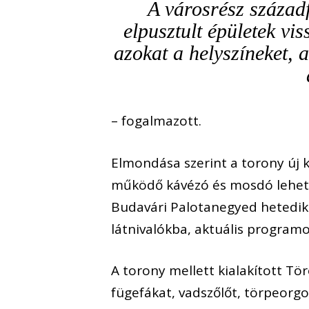
A városrész századf
elpusztult épületek vi
azokat a helyszíneket, 
– fogalmazott.
Elmondása szerint a torony új k
működő kávézó és mosdó lehetős
Budavári Palotanegyed hetedik i
látnivalókba, aktuális programo
A torony mellett kialakított T
fügefákat, vadszőlőt, törpeorgo