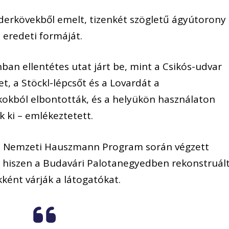
áderkövekből emelt, tizenkét szögletű ágyútorony
e eredeti formáját.
ban ellentétes utat járt be, mint a Csikós-udvar
t, a Stöckl-lépcsőt és a Lovardát a
kból elbontották, és a helyükön használaton
ak ki – emlékeztetett.
: a Nemzeti Hauszmann Program során végzett
és, hiszen a Budavári Palotanegyedben rekonstruál
kként várják a látogatókat.