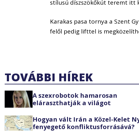
stílusú díszszökőkút teremt itt 
Karakas pasa tornya a Szent Gyö
felől pedig lifttel is megközelíth
TOVÁBBI HÍREK
A szexrobotok hamarosan
eláraszthatják a világot
Hogyan vált Irán a Közel-Kelet 
fenyegető konfliktusforrásává?