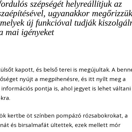
ordulós szépségét helyreállítjuk az
sszaépítésével, ugyanakkor megőrizzü
amelyek új funkcióval tudják kiszolgál
a mai igényeket
ülsőt kapott, és belső terei is megújultak. A benn
éget nyújt a megpihenésre, és itt nyílt meg a
nformációs pontja is, ahol jegyet is lehet váltani
kra.
örök kertbe öt színben pompázó rózsabokrokat, a
nát és birsalmafát ültettek, ezek mellett mór