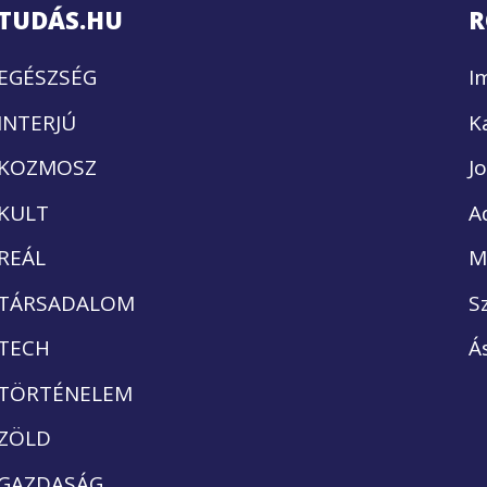
TUDÁS.HU
R
EGÉSZSÉG
I
INTERJÚ
K
KOZMOSZ
J
KULT
A
REÁL
M
TÁRSADALOM
S
TECH
Á
TÖRTÉNELEM
ZÖLD
GAZDASÁG