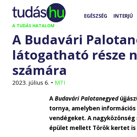
Kilépés
a
EGÉSZSÉG
INTERJÚ
tartalomba
A TUDÁS HATALOM
A Budavári Palota
látogatható része 
számára
2023. július 6.
•
MTI
A
Budavári Palotanegyed
újjász
tornya, amelyben információs 
vendégeket. A nagyközönség s
épület mellett Török kertet is