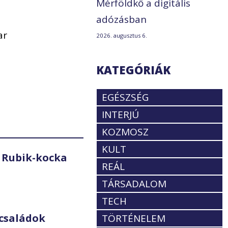
Mérföldkő a digitális
adózásban
ar
2026. augusztus 6.
KATEGÓRIÁK
EGÉSZSÉG
INTERJÚ
KOZMOSZ
KULT
 Rubik-kocka
REÁL
TÁRSADALOM
TECH
családok
TÖRTÉNELEM