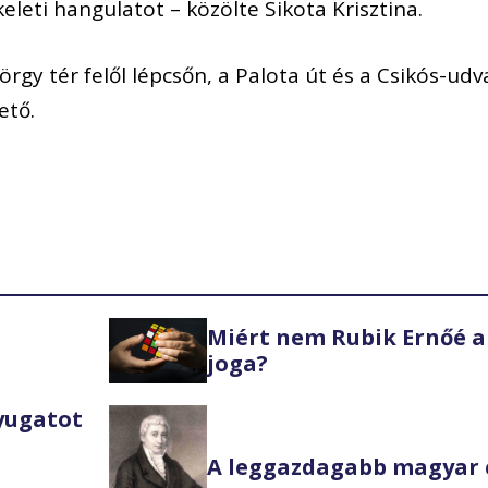
keleti hangulatot – közölte Sikota Krisztina.
rgy tér felől lépcsőn, a Palota út és a Csikós-udv
ető.
Miért nem Rubik Ernőé a
joga?
Nyugatot
A leggazdagabb magyar 