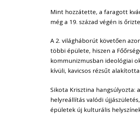
Mint hozzátette, a faragott kv
még a 19. század végén is őrizt
A 2. világháborút követően azon
többi épülete, hiszen a Főőrsége
kommunizmusban ideológiai oko
kívüli, kavicsos rézsűt alakított
Sikota Krisztina hangsúlyozta
helyreállítás valódi újjászület
épületek új kulturális helyszíne