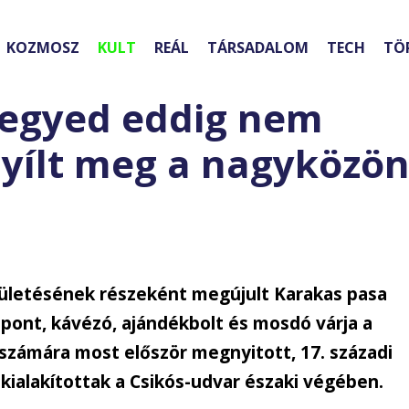
KOZMOSZ
KULT
REÁL
TÁRSADALOM
TECH
TÖ
negyed eddig nem
nyílt meg a nagyközö
ületésének részeként megújult Karakas pasa
pont, kávézó, ajándékbolt és mosdó várja a
zámára most először megnyitott, 17. századi
 kialakítottak a Csikós-udvar északi végében.