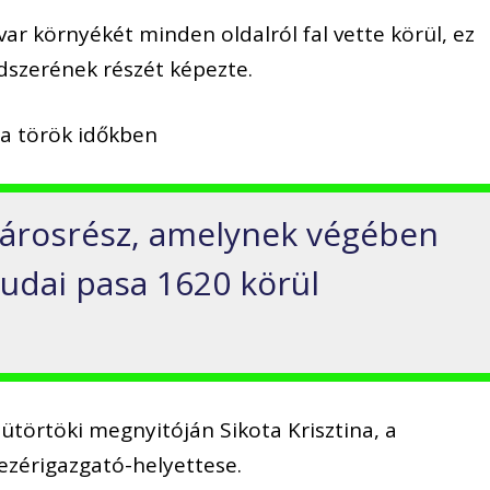
r környékét minden oldalról fal vette körül, ez
ndszerének részét képezte.
 a török időkben
városrész, amelynek végében
dai pasa 1620 körül
csütörtöki megnyitóján Sikota Krisztina, a
ezérigazgató-helyettese.