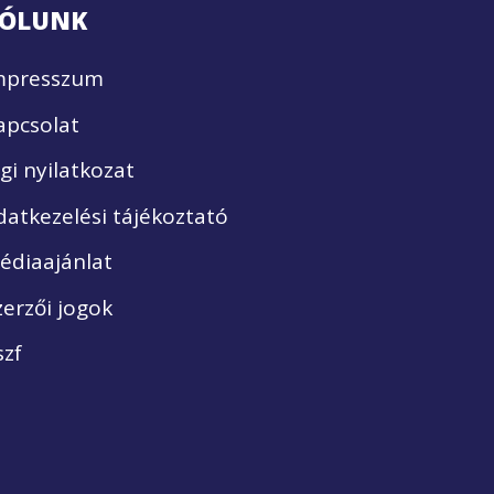
ÓLUNK
mpresszum
apcsolat
ogi nyilatkozat
datkezelési tájékoztató
édiaajánlat
zerzői jogok
szf