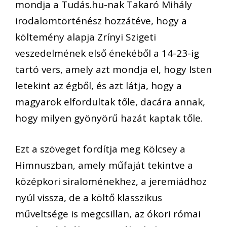
mondja a Tudás.hu-nak Takaró Mihály
irodalomtörténész hozzátéve, hogy a
költemény alapja Zrínyi Szigeti
veszedel
mének első énekéből a 14-23-ig
tartó vers, amely azt mondja el, hogy Isten
letekint az égből, és azt látja, hogy a
magyarok elfordultak tőle, dacára annak,
hogy milyen gyönyörű hazát kaptak tőle.
Ezt a szöveget fordítja meg Kölcsey a
Himnuszban, amely műfa
ját tekintve a
középkori siraloménekhez, a jeremiádhoz
nyúl vissza, de a költő klasszikus
műveltsége is megcsillan, az ókori római