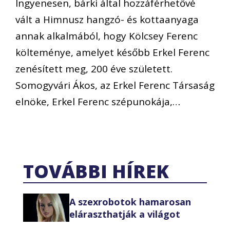
Ingyenesen, bárki által hozzáférhetővé
vált a Himnusz hangzó- és kottaanyaga
annak alkalmából, hogy Kölcsey Ferenc
költeménye, amelyet később Erkel Ferenc
zenésített meg, 200 éve született.
Somogyvári Ákos, az Erkel Ferenc Társaság
elnöke, Erkel Ferenc szépunokája,…
TOVÁBBI HÍREK
A szexrobotok hamarosan
eláraszthatják a világot