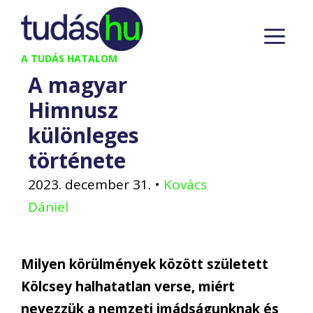
Kilépés
M
a
tartalomba
A TUDÁS HATALOM
A magyar
Himnusz
különleges
története
2023. december 31.
•
Kovács
Dániel
Milyen körülmények között született
Kölcsey halhatatlan verse, miért
nevezzük a nemzeti imádságunknak és