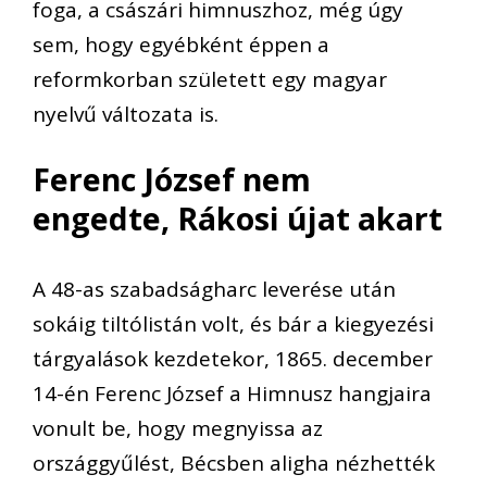
foga, a császári himnuszhoz, még úgy
sem, hogy egyébként é
ppen a
reformkorban született egy magyar
nyelvű változata is.
Ferenc József nem
engedte, Rákosi újat akart
A 48-as szabadságharc leverése után
sokáig tiltólistán volt, és bár a kiegyezési
tárgyalások kezdetekor,
1865. december
14-én Ferenc József a Him
nusz hangjaira
vonult be, hogy megnyissa az
országgyűlést, Bécsben aligha nézhették