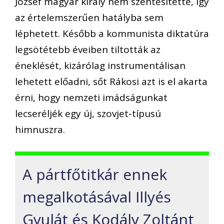
József
magyar király nem szentesítette, így
az értelemszerűen hatályba sem
léphetett. Később a kommunista diktatúra
legsötétebb éveiben
tiltották az
éneklését, kizárólag instrumentálisan
lehetett előadni, sőt Rákosi azt is el akarta
érni, hogy nemzeti imádságunk
at
lecseréljék egy új, szovjet-típusú
himnuszra.
A pártfőtitkár ennek
megalkotásával Illyés
Gyulát és Kodály Zoltánt