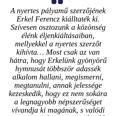
A nyertes pályamű szerzőjének
Erkel Ferencz kiálltaték ki.
Szívesen osztozunk a közönség
élénk éljenkiáltásaiban,
mellyekkel a nyertes szerzőt
kihívta… Mo
st csak az van
hátra, hogy
Erkelünk gyönyörű
hymnusát többször adassék
alkalom hallani, megismerni,
megtanulni,
annak jelessége
kezeskedik, hogy ez nem sokára
a legnagyobb népszerűséget
vívandja ki magának, s valódi