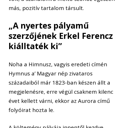
más, pozitív tartalom társult.
„A nyertes pályamű
szerzőjének Erkel Ferencz
kiálltaték ki”
No
ha a Himnusz, vagyis eredeti címén
Hymnus a’ Magyar nép zivataros
századaiból már 1823-ban készen állt a
megjelenésre, erre végül csaknem kilenc
évet kellett várni, ekkor az Aurora című
folyóirat hozta le.
A költemény pályája innentől kezdve