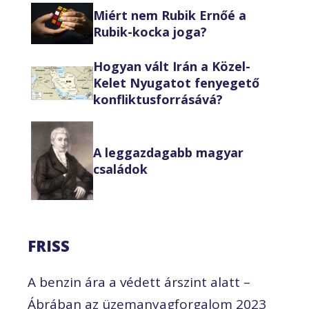
Miért nem Rubik Ernőé a
Rubik-kocka joga?
Hogyan vált Irán a Közel-
Kelet Nyugatot fenyegető
konfliktusforrásává?
A leggazdagabb magyar
családok
FRISS
A benzin ára a védett árszint alatt –
Ábrában az üzemanyagforgalom 2023