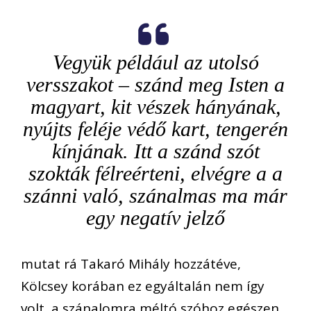
Vegyük például az utolsó
versszakot – szánd meg Isten a
magyart, kit vészek hányának,
nyújts feléje védő kart, tengerén
kínjának. Itt a szánd szót
szokták félreérteni, elvégre a a
s
zánni való, szánalmas ma már
egy negatív jelző
mutat rá Takaró Mihály hozzátéve,
Kölcsey korában ez egyáltalán nem így
volt, a szánalomra méltó szóhoz egészen