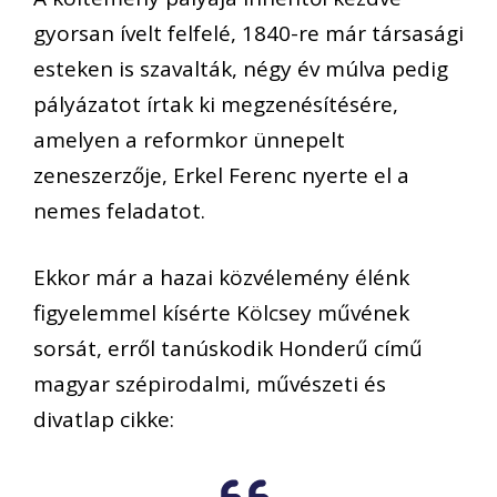
gyorsan ívelt
felfelé, 1840-re már társasági
esteken is szavalták, négy év múlva pedig
pályázatot írtak ki megzenésítésére,
amelyen a reformkor ünnepelt
zeneszerzője, Erkel Ferenc nyerte el a
nemes feladatot.
Ekkor már a hazai közvélemény élénk
figyelemmel kísérte Kölcs
ey művének
sorsát, erről tanúskodik Honderű című
magyar szépirodalmi, művészeti és
divatlap cikke: