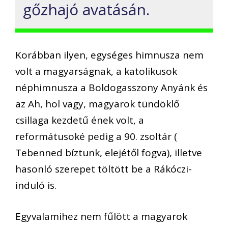
gőzhajó avatásán.
Korábban ilyen, egységes himnusza nem
volt a magyarságnak, a katolikusok
néphimnusza a Boldogasszony Anyánk és
az Ah, hol vagy, magyarok tünd
öklő
csillaga kezdetű ének volt, a
reformátusoké pedig a 90. zsoltár (
Tebenned bíztunk, elejétől fogva), illetve
hasonló szerepet töltött be a Rákóczi-
induló is.
Egyvalamihez nem fűlött a magyarok