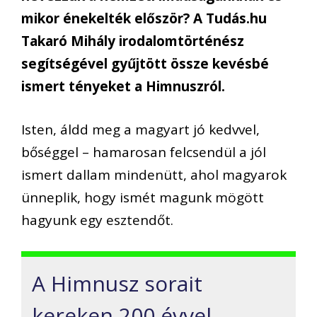
mikor énekelték először? A Tudás.hu
Takaró Mihály irodalomtörténész
segítségével gyűjtött össze kevésbé
ismert tényeket a Himnuszról.
Isten, áldd meg a magyart jó kedvvel,
bőséggel – hamarosan felcsendül a jól
ismert dallam mindenütt, ahol magyarok
ünneplik, hogy ismét magunk mögött
hagyunk eg
y esztendőt.
A Himnusz sorait
kereken 200 évvel