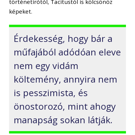
történetírótól, Tacitustól is kölcsönöz
képeket.
Érdekesség, hogy bár a
műfajából adódóan eleve
nem egy vidám
költemény, anny
ira nem
is pesszimista, és
önostorozó, mint ahogy
manapság sokan látják.