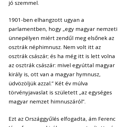
jó szemmel.
1901-ben elhangzott ugyan a
parlamentben, hogy „egy magyar nemzeti
ünnepélyen miért zendűl meg elsőnek az
osztrák néphimnusz. Nem volt itt az
osztrák császár; é
s ha még itt is lett volna
az osztrák császár: mivel egyúttal magyar
király is, ott van a magyar hymnusz,
üdvözöljük azzal.” Két év múlva
törvényjavaslat is született „az egységes
magyar nemzet himnuszáról”.
Ezt az Országgyűlés elfogadta, ám Ferenc