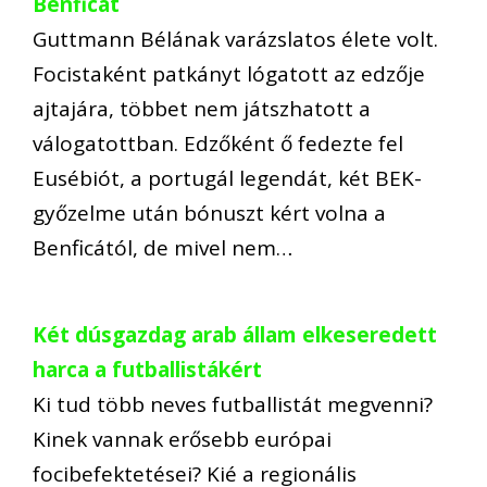
Benficát
Guttmann Bélának varázslatos élete volt.
Focistaként patkányt lógatott az edzője
ajtajára, többet nem játszhatott a
válogatottban. Edzőként ő fedezte fel
Eusébiót, a portugál legendát, két BEK-
győzelme után bónuszt kért volna a
Benficától, de mivel nem…
Két dúsgazdag arab állam elkeseredett
harca a futballistákért
Ki tud több neves futballistát megvenni?
Kinek vannak erősebb európai
focibefektetései? Kié a regionális