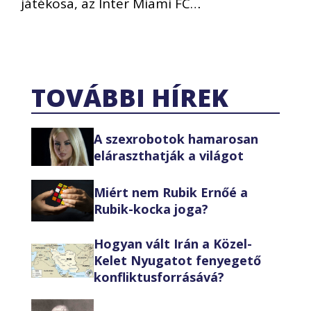
játékosa, az Inter Miami FC…
TOVÁBBI HÍREK
A szexrobotok hamarosan
eláraszthatják a világot
Miért nem Rubik Ernőé a
Rubik-kocka joga?
Hogyan vált Irán a Közel-
Kelet Nyugatot fenyegető
konfliktusforrásává?