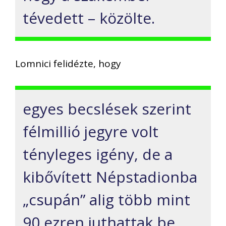
tévedett – közölte.
Lomnici felidézte, hogy
egyes becslések szerint
félmillió jegyre volt
tényleges igény, de a
kibővített Népstadionba
„csupán” alig több mint
90 ezren juthattak be,