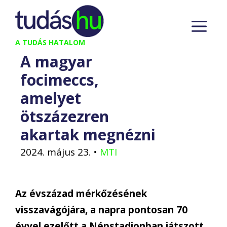
Kilépés
M
a
tartalomba
A TUDÁS HATALOM
A magyar
focimeccs,
amelyet
ötszázezren
akartak megnézni
2024. május 23.
•
MTI
Az évszázad mérkőzésének
visszavágójára, a napra pontosan 70
évvel ezelőtt a Népstadionban játszott