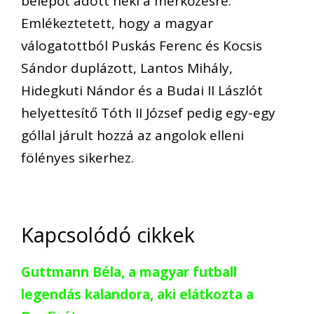
belépőt adott neki a mérkőzésre.
Emlékeztetett, hogy a magyar
válogatottból Puskás Ferenc és Kocsis
Sándor duplázott, Lantos Mihály,
Hidegkuti Nándor és a Budai II Lászlót
helyettesítő Tóth II József pedig egy-egy
góllal járult hozzá az angolok elleni
fölényes sikerhez.
Kapcsolódó cikkek
Guttmann Béla, a magyar futball
legendás kalandora, aki elátkozta a