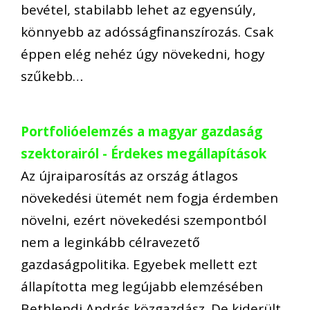
bevétel, stabilabb lehet az egyensúly,
könnyebb az adósságfinanszírozás. Csak
éppen elég nehéz úgy növekedni, hogy
szűkebb…
Portfolióelemzés a magyar gazdaság
szektorairól - Érdekes megállapítások
Az újraiparosítás az ország átlagos
növekedési ütemét nem fogja érdemben
növelni, ezért növekedési szempontból
nem a leginkább célravezető
gazdaságpolitika. Egyebek mellett ezt
állapította meg legújabb elemzésében
Bethlendi András közgazdász. De kiderült