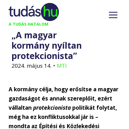
Kilépés
M
a
tartalomba
A TUDÁS HATALOM
„A magyar
kormány nyíltan
protekcionista”
2024. május 14.
•
MTI
A kormány célja, hogy erősítse a magyar
gazdaságot és annak szereplőit, ezért
vállaltan
protekcionista
politikát folytat,
még ha ez konfliktusokkal jár is –
mondta az Építési és Közlekedési