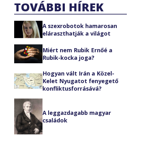
TOVÁBBI HÍREK
A szexrobotok hamarosan
eláraszthatják a világot
Miért nem Rubik Ernőé a
Rubik-kocka joga?
Hogyan vált Irán a Közel-
Kelet Nyugatot fenyegető
konfliktusforrásává?
A leggazdagabb magyar
családok