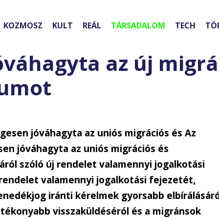
KOZMOSZ
KULT
REÁL
TÁRSADALOM
TECH
TÖ
óváhagyta az új migrá
tumot
gesen jóváhagyta az uniós migrációs és Az
en jóváhagyta az uniós migrációs és
ól szóló új rendelet valamennyi jogalkotási
 rendelet valamennyi jogalkotási fejezetét,
edékjog iránti kérelmek gyorsabb elbírálásáró
atékonyabb visszaküldéséról és a migránsok