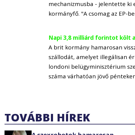
mechanizmusba - jelentette ki 
kormányfő. "A csomag az EP-b
Napi 3,8 milliárd forintot köl
A brit kormány hamarosan viss
szállodát, amelyet illegálisan 
londoni belügyminisztérium szer
száma várhatóan jövő pénteken 
TOVÁBBI HÍREK
A szexrobotok hamarosan