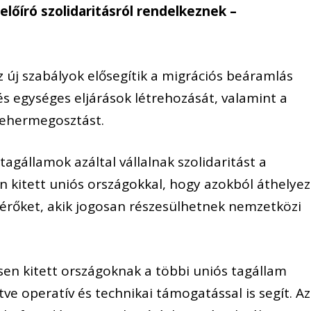
előíró szolidaritásról rendelkeznek –
z új szabályok elősegítik a migrációs beáramlás
s egységes eljárások létrehozását, valamint a
tehermegosztást.
agállamok azáltal vállalnak szolidaritást a
kitett uniós országokkal, hogy azokból áthelyez
érőket, akik jogosan részesülhetnek nemzetközi
en kitett országoknak a többi uniós tagállam
tve operatív és technikai támogatással is segít. Az