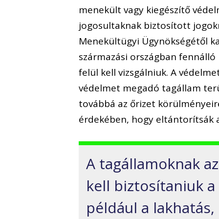
menekült vagy kiegészítő védel
jogosultaknak biztosított jogo
Menekültügyi Ügynökségétől kap
származási országban fennálló 
felül kell vizsgálniuk. A védel
védelmet megadó tagállam terü
továbbá az őrizet körülményeir
érdekében, hogy eltántorítsák 
A tagállamoknak az
kell biztosítaniuk
például a lakhatás, 