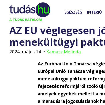
Kilépés
a
EGÉSZSÉG
INTERJÚ
tartalomba
A TUDÁS HATALOM
AZ EU véglegesen j
menekültügyi pak
2024. május 14.
•
Kamasz Melinda
Az Európai Unió Tanácsa végle
Európai Unió Tanácsa végleges
menekültügyi paktum reformjár
fejezetét reformjáról szóló új
amelyek egyebek mellett a men
a maradásra jogosulatlanok h