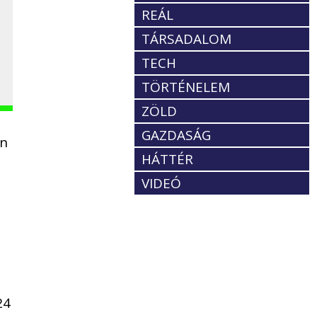
REÁL
TÁRSADALOM
TECH
TÖRTÉNELEM
ZÖLD
GAZDASÁG
an
HÁTTÉR
VIDEÓ
24