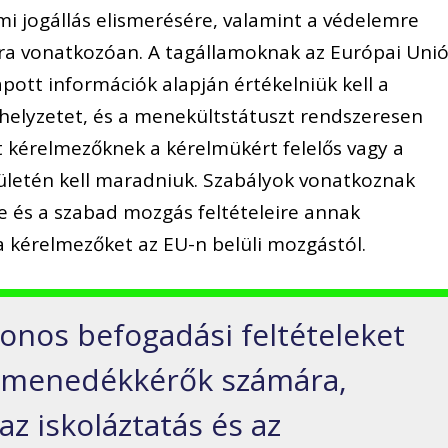
mi jogállás elismerésére, valamint a védelemre
kra vonatkozóan. A tagállamoknak az Európai Uni
ott információk alapján értékelniük kell a
helyzetet, és a menekültstátuszt rendszeresen
met kérelmezőknek a kérelmükért felelős vagy a
letén kell maradniuk. Szabályok vonatkoznak
e és a szabad mozgás feltételeire annak
a kérelmezőket az EU-n belüli mozgástól.
onos befogadási feltételeket
 a menedékkérők számára,
az iskoláztatás és az