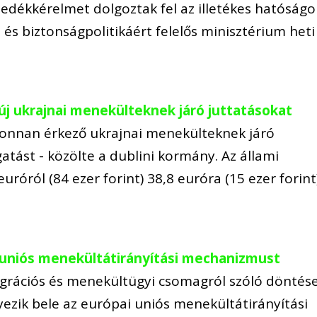
dékkérelmet dolgoztak fel az illetékes hatóságo
i és biztonságpolitikáért felelős minisztérium heti
 új ukrajnai menekülteknek járó juttatásokat
újonnan érkező ukrajnai menekülteknek járó
atást - közölte a dublini kormány. Az állami
euróról (84 ezer forint) 38,8 euróra (15 ezer forint
 uniós menekültátirányítási mechanizmust
igrációs és menekültügyi csomagról szóló döntés
ezik bele az európai uniós menekültátirányítási