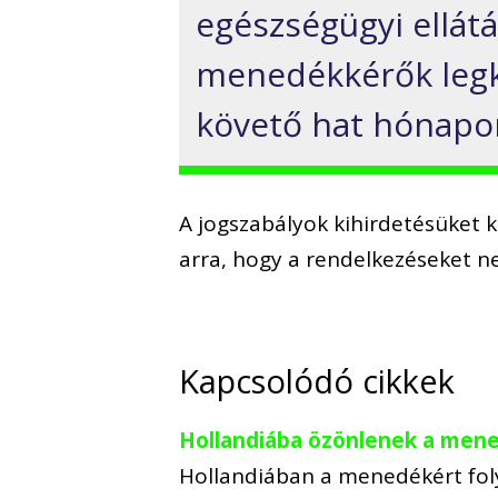
egészségügyi ellátá
menedékkérők legk
követő hat hónapo
A jogszabályok kihirdetésüket 
arra, hogy a rendelkezéseket n
Kapcsolódó cikkek
Hollandiába özönlenek a menek
Hollandiában a menedékért fol