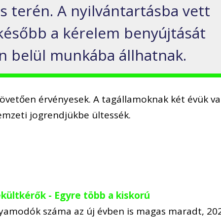
s terén. A nyilvántartásba vett
ésőbb a kérelem benyújtását
n belül munkába állhatnak.
követően érvényesek. A tagállamoknak két évük v
emzeti jogrendjükbe ültessék.
ültkérők - Egyre több a kiskorú
yamodók száma az új évben is magas maradt, 20