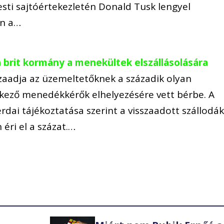
esti sajtóértekezletén Donald Tusk lengyel
en a…
t a brit kormány a menekültek elszállásolására
zaadja az üzemeltetőknek a századik olyan
érkező menedékkérők elhelyezésére vett bérbe. A
dai tájékoztatása szerint a visszaadott szállodá
éri el a százat.…