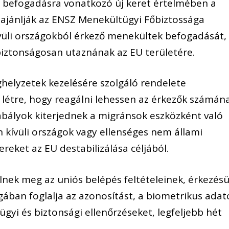
s befogadásra vonatkozó új keret értelmében a
ajánlják az ENSZ Menekültügyi Főbiztossága
ívüli országokból érkező menekültek befogadását,
 biztonságosan utaznának az EU területére.
helyzetek kezelésére szolgáló rendelete
 létre, hogy reagálni lehessen az érkezők számán
zabályok kiterjednek a migránsok eszközként való
n kívüli országok vagy ellenséges nem állami
reket az EU destabilizálása céljából.
lnek meg az uniós belépés feltételeinek, érkezés
agában foglalja az azonosítást, a biometrikus adat
ügyi és biztonsági ellenőrzéseket, legfeljebb hét