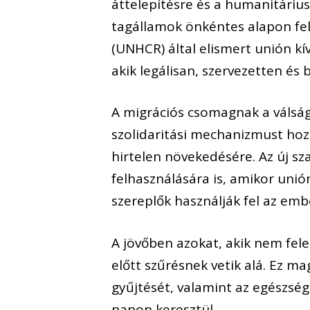
áttelepítésre és a humanitáriu
tagállamok önkéntes alapon fel
(UNHCR) által elismert unión k
akik legálisan, szervezetten és
A migrációs csomagnak a válság
szolidaritási mechanizmust hoz
hirtelen növekedésére. Az új s
felhasználására is, amikor unió
szereplők használják fel az embe
A jövőben azokat, akik nem fele
előtt szűrésnek vetik alá. Ez m
gyűjtését, valamint az egészség
napon keresztül.