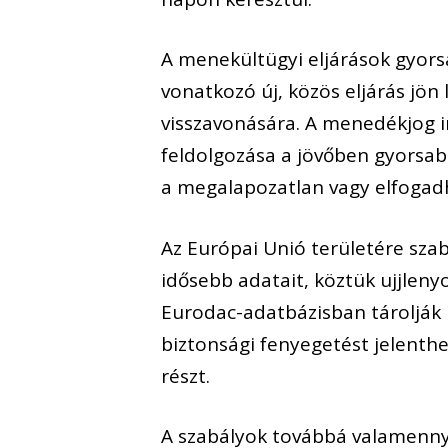
A menekültügyi eljárások gyors
vonatkozó új, közös eljárás jö
visszavonására. A menedékjog i
feldolgozása a jövőben gyorsabb
a megalapozatlan vagy elfogadh
Az Európai Unió területére sza
idősebb adatait, köztük ujjlen
Eurodac-adatbázisban tárolják m
biztonsági fenyegetést jelenth
részt.
A szabályok továbbá valamenny