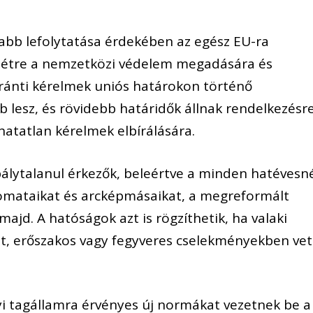
abb lefolytatása érdekében az egész EU-ra
n létre a nemzetközi védelem megadására és
ránti kérelmek uniós határokon történő
 lesz, és rövidebb határidők állnak rendelkezésr
atatlan kérelmek elbírálására.
bálytalanul érkezők, beleértve a minden hatévesn
yomataikat és arcképmásaikat, a megreformált
ajd. A hatóságok azt is rögzíthetik, ha valaki
et, erőszakos vagy fegyveres cselekményekben vet
i tagállamra érvényes új normákat vezetnek be a