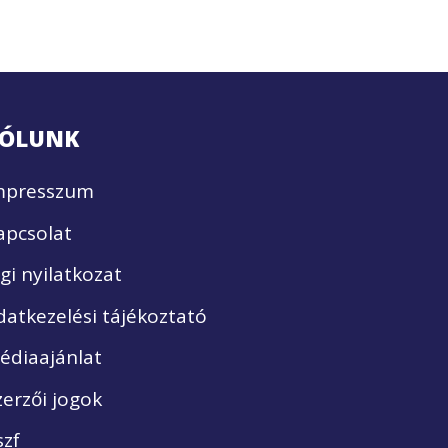
ÓLUNK
mpresszum
apcsolat
ogi nyilatkozat
datkezelési tájékoztató
édiaajánlat
zerzői jogok
szf