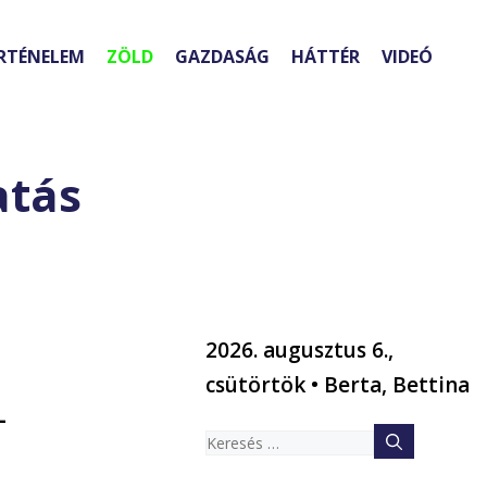
RTÉNELEM
ZÖLD
GAZDASÁG
HÁTTÉR
VIDEÓ
atás
2026. augusztus 6.,
csütörtök • Berta, Bettina
–
Keresés: