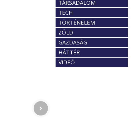
TÁRSADALOM
TECH
TÖRTÉNELEM
ZÖLD
GAZDASÁG
HÁTTÉR
VIDEÓ