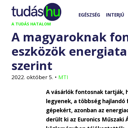
Kilépés
a
EGÉSZSÉG
INTERJÚ
tartalomba
A TUDÁS HATALOM
A magyaroknak font
eszközök energiat
szerint
2022. október 5.
•
MTI
A vásárlók fontosnak tartják,
legyenek, a többség hajlandó f
gépekért, azonban az energiac
derült ki az Euronics Műszaki 