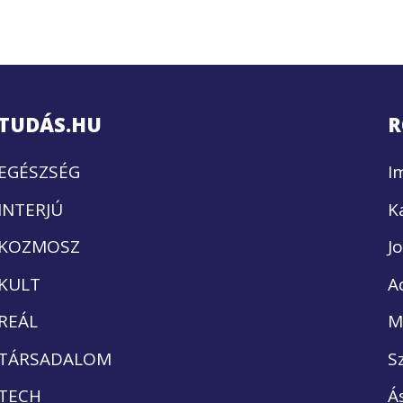
TUDÁS.HU
R
EGÉSZSÉG
I
INTERJÚ
K
KOZMOSZ
J
KULT
A
REÁL
M
TÁRSADALOM
S
TECH
Á