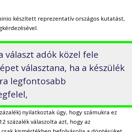
nio készített reprezentatív országos kutatást,
gkérdezésével.
a választ adók közel fele
épet választana, ha a készülék
ra legfontosabb
felel,
ázalék) nyilatkoztak úgy, hogy számukra ez
2 százalék válaszolta azt, hogy az
csak kismértékben befolyásolja a döntésüket.