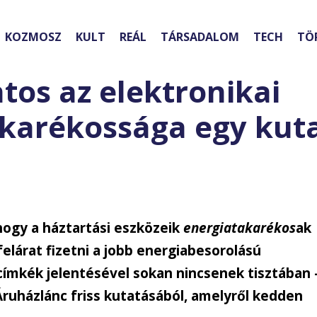
KOZMOSZ
KULT
REÁL
TÁRSADALOM
TECH
TÖ
os az elektronikai
akarékossága egy kut
 hogy a háztartási eszközeik
energiatakarékos
ak
elárat fizetni a jobb energiabesorolású
ímkék jelentésével sokan nincsenek tisztában 
Áruházlánc friss kutatásából, amelyről kedden