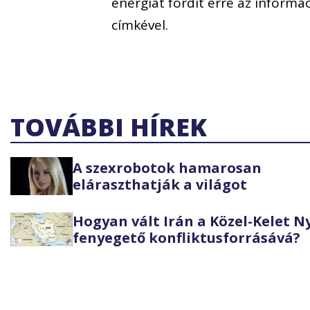
energiát fordít erre az informá
címkével.
TOVÁBBI HÍREK
A szexrobotok hamarosan
eláraszthatják a világot
Hogyan vált Irán a Közel-Kelet 
fenyegető konfliktusforrásává?