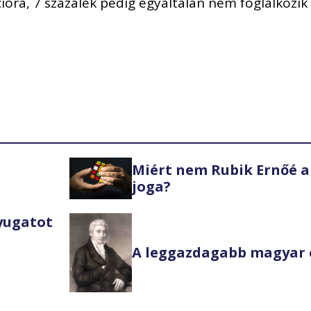
cióra, 7 százalék pedig egyáltalán nem foglalkozik
Miért nem Rubik Ernőé a
joga?
Nyugatot
A leggazdagabb magyar 