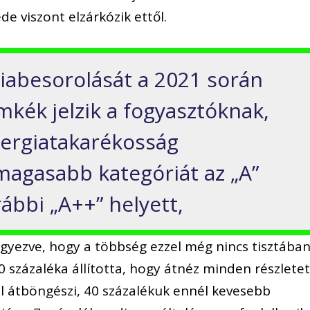
 viszont elzárkózik ettől.
iabesorolását a 2021 során
mkék jelzik a fogyasztóknak,
nergiatakarékosság
agasabb kategóriát az „A”
rábbi „A++” helyett,
yezve, hogy a többség ezzel még nincs tisztában
százaléka állította, hogy átnéz minden részletet
l átböngészi, 40 százalékuk ennél kevesebb