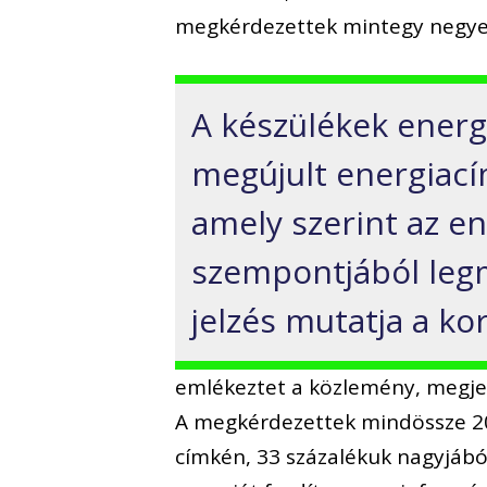
megkérdezettek mintegy negyede
A készülékek energ
megújult energiací
amely szerint az e
szempontjából legm
jelzés mutatja a ko
emlékeztet a közlemény, megjeg
A megkérdezettek mindössze 20 
címkén, 33 százalékuk nagyjábó