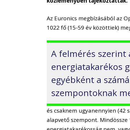
közleményben tájékoztatták.
Az Euronics megbízásából az Opi
1022 fő (15-59 év közöttiek) me
A felmérés szerint 
energiatakarékos g
egyébként a számá
szempontoknak meg
és csaknem ugyanennyien (42 sz
alapvető szempont. Mindössze 1
energiatakarékosság nem, vagy 