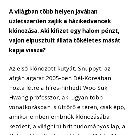
A világban több helyen javában
üzletszerűen zajlik a házikedvencek
klónozása. Aki kifizet egy halom pénzt,
vajon elpusztult állata tökéletes mását
kapja vissza?
Az első klónozott kutyát, Snuppyt, az
afgán agarat 2005-ben Dél-Koreában
hozta létre a híres-hírhedt Woo Suk
Hwang professzor, aki ugyan több
vonatkozásban is úttörő e téren, csak épp,
amikor emberi embriók klónozásába
kezdett, a világhírű brit tudományos lap, a