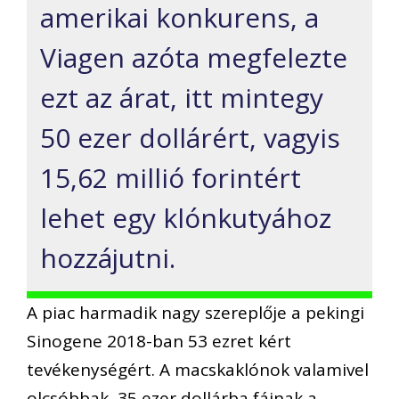
amerikai konkurens, a
Viagen azóta megfelezte
ezt az árat, itt mintegy
50 ezer dollárért, vagyis
15,62 millió forintért
lehet egy klónkutyához
hozzájutni.
A piac harmadik nagy szereplője a pekingi
Sinogene 2018-ban 53 ezret kért
tevékenységért. A macskaklónok valamivel
olcsóbbak, 35 ezer dollárba fájnak a