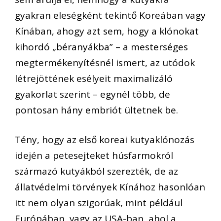
gyakran eleségként tekintő Koreában vagy
Kínában, ahogy azt sem, hogy a klónokat
kihordó „béranyákba” – a mesterséges
megtermékenyítésnél ismert, az utódok
létrejöttének esélyeit maximalizáló
gyakorlat szerint – egynél több, de
pontosan hány embriót ültetnek be.
Tény, hogy az első koreai kutyaklónozás
idején a petesejteket húsfarmokról
származó kutyákból szerezték, de az
állatvédelmi törvények Kínához hasonlóan
itt nem olyan szigorúak, mint például
Európában, vagy az USA-ban, ahol a