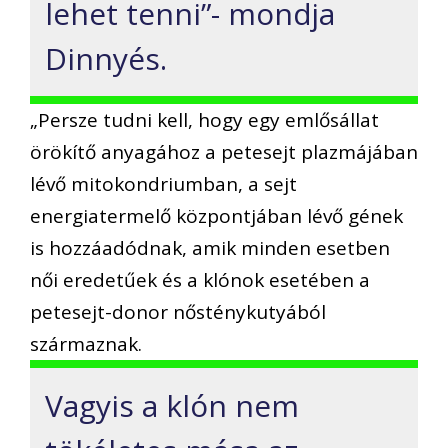
lehet tenni”- mondja
Dinnyés.
„Persze tudni kell, hogy egy emlősállat
örökítő anyagához a petesejt plazmájában
lévő mitokondriumban, a sejt
energiatermelő központjában lévő gének
is hozzáadódnak, amik minden esetben
női eredetűek és a klónok esetében a
petesejt-donor nősténykutyából
származnak.
Vagyis a klón nem