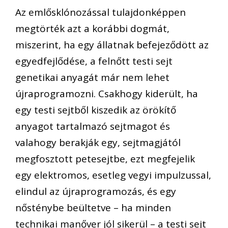
Az emlősklónozással tulajdonképpen
megtörték azt a korábbi dogmát,
miszerint, ha egy állatnak befejeződött az
egyedfejlődése, a felnőtt testi sejt
genetikai anyagát már nem lehet
újraprogramozni. Csakhogy kiderült, ha
egy testi sejtből kiszedik az örökítő
anyagot tartalmazó sejtmagot és
valahogy berakják egy, sejtmagjától
megfosztott petesejtbe, ezt megfejelik
egy elektromos, esetleg vegyi impulzussal,
elindul az újraprogramozás, és egy
nősténybe beültetve – ha minden
technikai manőver jól sikerül – a testi sejt