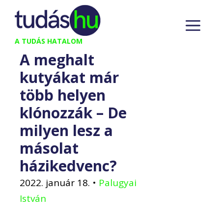
Kilépés
M
a
tartalomba
A TUDÁS HATALOM
A meghalt
kutyákat már
több helyen
klónozzák – De
milyen lesz a
másolat
házikedvenc?
2022. január 18.
•
Palugyai
István