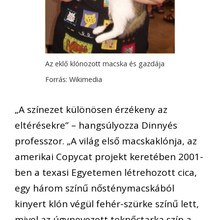
Az eklő klónozott macska és gazdája
Forrás: Wikimedia
„A színezet különösen érzékeny az
eltérésekre” – hangsúlyozza Dinnyés
professzor. „A világ első macskaklónja, az
amerikai Copycat projekt keretében 2001-
ben a texasi Egyetemen létrehozott cica,
egy három színű nősténymacskából
kinyert klón végül fehér-szürke színű lett,
mivel az úgynevezett teknőctarka szín a