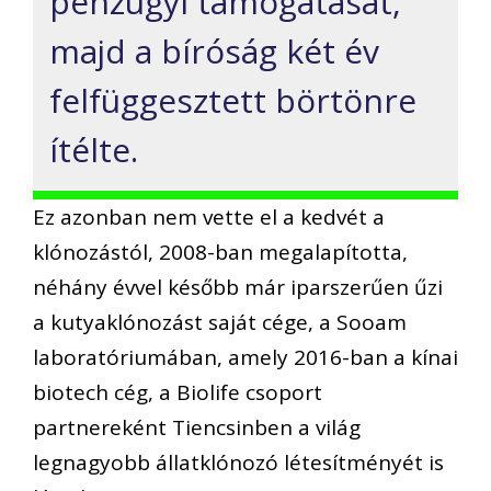
pénzügyi támogatását,
majd a bíróság két év
felfüggesztett börtönre
ítélte.
Ez azonban nem vette el a kedvét a
klónozástól, 2008-ban megalapította,
néhány évvel később már iparszerűen űzi
a kutyaklónozást saját cége, a Sooam
laboratóriumában, amely 2016-ban a kínai
biotech cég, a Biolife csoport
partnereként Tiencsinben a világ
legnagyobb állatklónozó létesítményét is