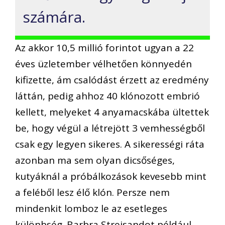
számára.
Az akkor 10,5 millió forintot ugyan a 22
éves üzletember vélhetően könnyedén
kifizette, ám csalódást érzett az eredmény
láttán, pedig ahhoz 40 klónozott embrió
kellett, melyeket 4 anyamacskába ültettek
be, hogy végül a létrejött 3 vemhességből
csak egy legyen sikeres. A sikerességi ráta
azonban ma sem olyan dicsőséges,
kutyáknál a próbálkozások kevesebb mint
a feléből lesz élő klón. Persze nem
mindenkit lomboz le az esetleges
különbség. Barbra Streisandot például