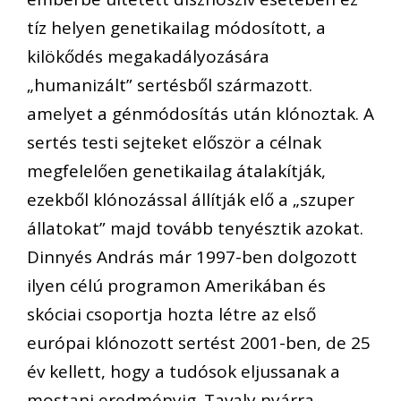
tíz helyen genetikailag módosított, a
kilökődés megakadályozására
„humanizált” sertésből származott.
amelyet a génmódosítás után klónoztak. A
sertés testi sejteket először a célnak
megfelelően genetikailag átalakítják,
ezekből klónozással állítják elő a „szuper
állatokat” majd tovább tenyésztik azokat.
Dinnyés András már 1997-ben dolgozott
ilyen célú programon Amerikában és
skóciai csoportja hozta létre az első
európai klónozott sertést 2001-ben, de 25
év kellett, hogy a tudósok eljussanak a
mostani eredményig. Tavaly nyárra