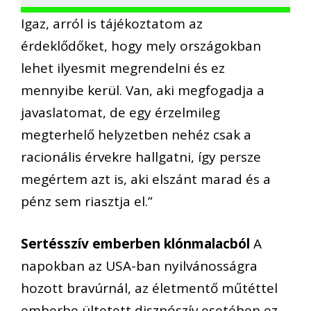
Igaz, arról is tájékoztatom az
érdeklődőket, hogy mely országokban
lehet ilyesmit megrendelni és ez
mennyibe kerül. Van, aki megfogadja a
javaslatomat, de egy érzelmileg
megterhelő helyzetben nehéz csak a
racionális érvekre hallgatni, így persze
megértem azt is, aki elszánt marad és a
pénz sem riasztja el.”
Sertésszív emberben klónmalacból
A
napokban az USA-ban nyilvánosságra
hozott bravúrnál, az életmentő műtéttel
emberbe ültetett disznószív esetében ez