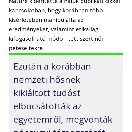
Nature kiderítette a náluk publikált cikkel
kapcsolatban, hogy korábban több
kísérletében manipulálta az
eredményeket, valamint etikailag
kifogásolható módon tett szert női
petesejtekre.
Ezután a korábban
nemzeti hősnek
kikiáltott tudóst
elbocsátották az
egyetemről, megvonták