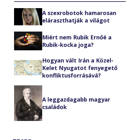
A szexrobotok hamarosan
eláraszthatják a világot
Miért nem Rubik Ernőé a
Rubik-kocka joga?
Hogyan vált Irán a Közel-
Kelet Nyugatot fenyegető
konfliktusforrásává?
A leggazdagabb magyar
családok