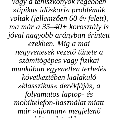
vagy a teniszkönyök régebben
»tipikus időskori« problémák
voltak (jellemzően 60 év felett),
ma már a 35–40+ korosztály is
jóval nagyobb arányban érintett
ezekben. Míg a mai
negyvenesek vezető tünete a
számítógépes vagy fizikai
munkában egyenetlen terhelés
következtében kialakuló
»klasszikus« derékfájás, a
folyamatos laptop- és
mobiltelefon-használat miatt
már »újonnan« megjelenő