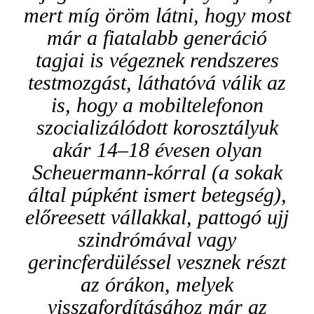
mert míg öröm látni, hogy most
már a fiatalabb generáció
tagjai is végeznek rendszeres
testmozgást, láthatóvá válik az
is, hogy a mobiltelefonon
szocializálódott korosztályuk
akár 14–18 évesen olyan
Scheuermann-kórral (a sokak
által púpként ismert betegség),
előreesett vállakkal, pattogó ujj
szindrómával vagy
gerincferdüléssel vesznek részt
az órákon, melyek
visszafordításához már az