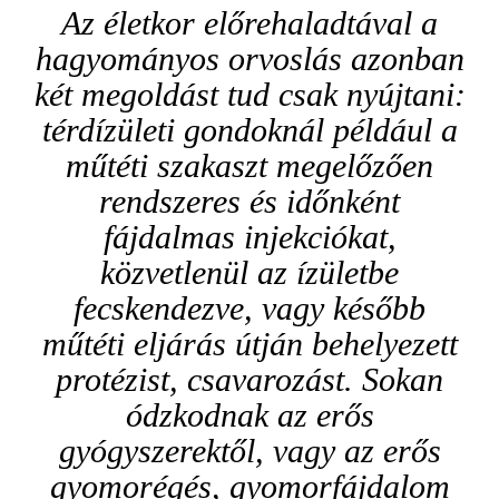
Az életkor előrehaladtával a
hagyományos orvoslás azonban
két megoldást tud csak nyújtani:
térdízületi gondoknál például a
műtéti szakaszt megelőzően
rendszeres és időnként
fájdalmas injekciókat,
közvetlenül az ízületbe
fecskendezve, vagy később
műtéti eljárás útján behelyezett
protézist, csavarozást. Sokan
ódzkodnak az erős
gyógyszerektől, vagy az erős
gyomorégés, gyomorfájdalom