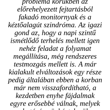
probléma körükben az
előrehelyezett fejtartásból
fakadó monitornyak és a
kéztőalagút szindróma. Az igazi
gond az, hogy a napi szintű
ismétlődő terhelés mellett igen
nehéz feladat a folyamat
megállítása, még rendszeres
testmozgás mellett is. A már
kialakult elváltozások egy része
pedig általában ebben a korban
már nem visszafordítható, a
kezdetben enyhe fájdalmak
egyre erősebbé válnak, melyek