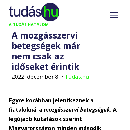
Kilépés
M
a
tartalomba
A TUDÁS HATALOM
A mozgásszervi
betegségek már
nem csak az
időseket érintik
2022. december 8.
•
Tudás.hu
Egyre korábban jelentkeznek a
fiataloknál a
mozgásszervi betegségek
. A
legújabb kutatások szerint
Magyarországon minden második