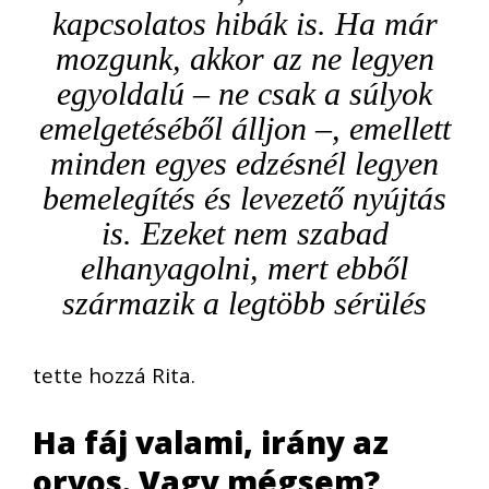
kapcsolatos hibák is. Ha már
mozgunk, akkor az ne legyen
egyoldalú – ne csak a súlyok
emelgetéséből álljon –, emellett
minden egyes edzésnél legyen
bemelegítés és levezető nyújtás
is. Ezeket nem szabad
elhanyagolni, mert ebből
származik a legtöbb sérülés
tette hozzá Rita.
Ha fáj valami, irány az
orvos. Vagy mégsem?