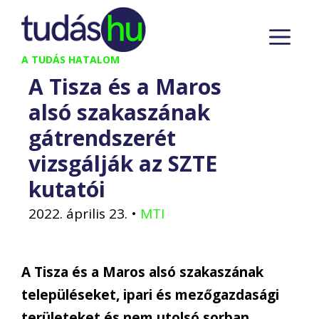
Kilépés
M
a
tartalomba
A TUDÁS HATALOM
A Tisza és a Maros
alsó szakaszának
gátrendszerét
vizsgálják az SZTE
kutatói
2022. április 23.
•
MTI
A Tisza és a Maros alsó szakaszának
településeket, ipari és mezőgazdasági
területeket és nem utolsó sorban