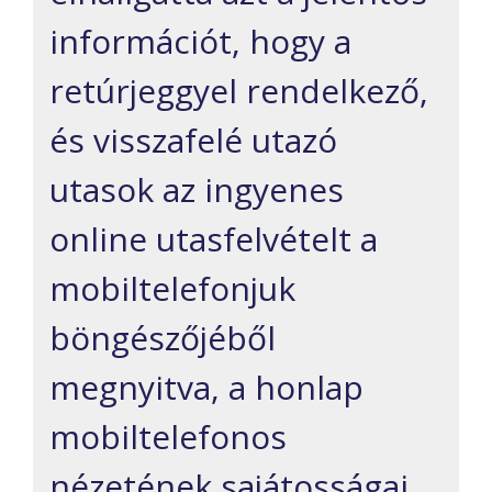
információt,
hogy a
retúrjeggyel rendelkező,
és visszafelé utazó
utasok az ingyenes
online utasfelvételt
a
mobiltelefon
juk
böngészőjéből
megnyitva, a honlap
mobiltelefonos
nézetének sajátosságai