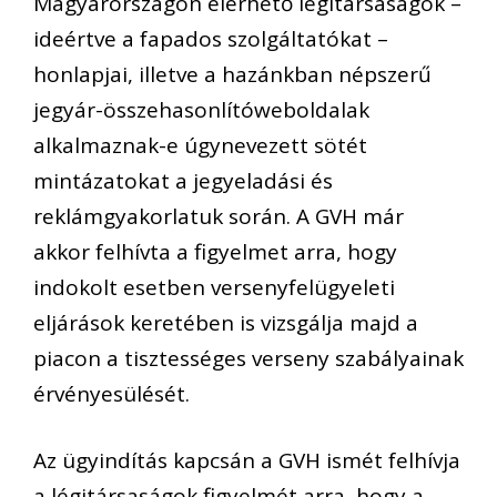
Magyarországon elérhető légitársaságok –
ideértve a fapados szolgáltatókat –
honlapjai, illetve a hazánkban népszerű
jegyár-összehasonlítóweboldalak
alkalmaznak-e úgynevezett sötét
mintázatokat a jegyeladási
és
reklámgyakorlatuk során.
A GVH már
akkor felhívta a figyelmet arra, hogy
indokolt esetben
versenyfelügyeleti
eljárások keretében is vizsgál
ja majd
a
piacon a tisztességes verseny szabályainak
érvényesülését.
Az ügyindítás kapcsán a GVH ismét felhívja
a légitársaságok figyelm
é
t arra, hogy a