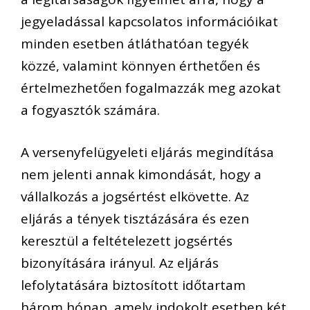
jegyeladással kapcsolatos információ
i
k
at
minden esetben
átláthatóa
n tegyék
közzé,
valamint
könnyen
érthetően és
értelmezhetőe
n
fogalmazzák meg
azokat
a fogyasztók számára.
A versenyfelügyeleti eljárás megindítása
nem jelenti annak kimondását, hogy a
vállalkozás a jogsértést elkövette. Az
eljárás a tények tisztázására és ezen
keresztül a feltételezett jogsértés
bizonyítására irányul. Az eljárás
lefolytatására biztosított időtartam
három hónap, amely indokolt esetben két