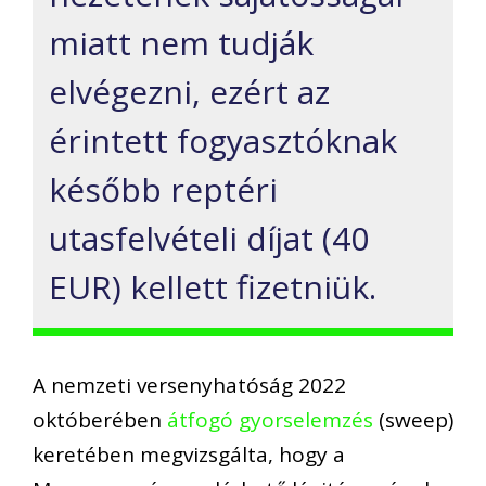
miatt nem tudják
elvégezni,
ezért
a
z
érintett
fogyasztóknak
később
reptéri
utasfelvételi díjat (40
EUR) kellett fizetniük
.
A
nemzeti versenyhatóság
2022
októberében
átfogó gyorselemzés
(sweep)
keretében
megvizsgálta,
hogy a