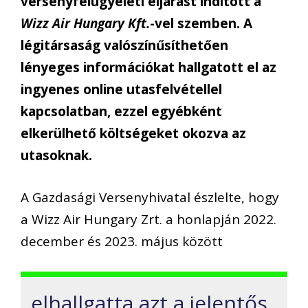
versenyfelügyeleti eljárást indított a
Wizz Air Hungary Kft
.
-vel
szemben
. A
légitársaság
valószínűsíthetően
lényeges információkat hallgatott el az
ingyenes online utasfelvétel
lel
kapcsolatban, ezzel
egyébként
elkerülhető
költségeket okozva a
z
utasoknak
.
A G
azdasági Versenyhivatal
észlelte,
hogy
a
W
izz
Air Hungary Zrt.
a honlapján
2022.
december
és 2023. május között
elhallgatta azt a jelentős