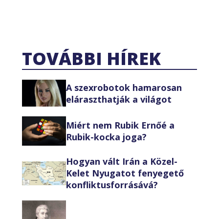
TOVÁBBI HÍREK
A szexrobotok hamarosan
eláraszthatják a világot
Miért nem Rubik Ernőé a
Rubik-kocka joga?
Hogyan vált Irán a Közel-
Kelet Nyugatot fenyegető
konfliktusforrásává?