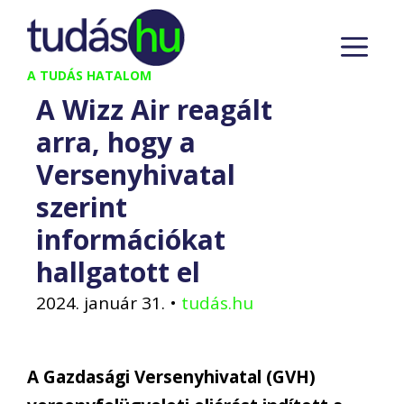
Kilépés
M
a
tartalomba
A TUDÁS HATALOM
A Wizz Air reagált
arra, hogy a
Versenyhivatal
szerint
információkat
hallgatott el
2024. január 31.
•
tudás.hu
A Gazdasági Versenyhivatal
(GVH)