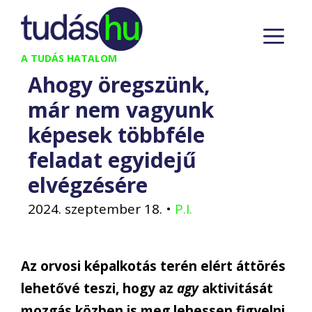
Kilépés
M
a
tartalomba
A TUDÁS HATALOM
Ahogy öregszünk,
már nem vagyunk
képesek többféle
feladat egyidejű
elvégzésére
2024. szeptember 18.
•
P.I.
Az orvosi képalkotás terén elért áttörés
lehetővé teszi, hogy az
agy
aktivitását
mozgás közben is meg lehessen figyelni,