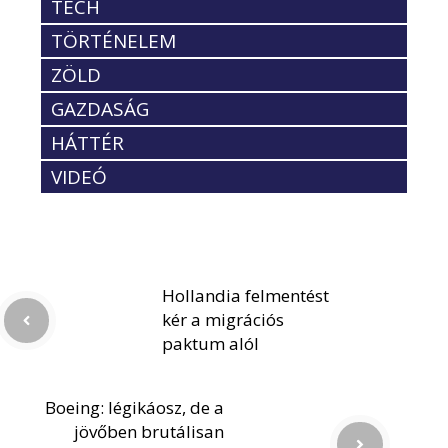
TECH
TÖRTÉNELEM
ZÖLD
GAZDASÁG
HÁTTÉR
VIDEÓ
Hollandia felmentést
kér a migrációs
paktum alól
Boeing: légikáosz, de a
jövőben brutálisan