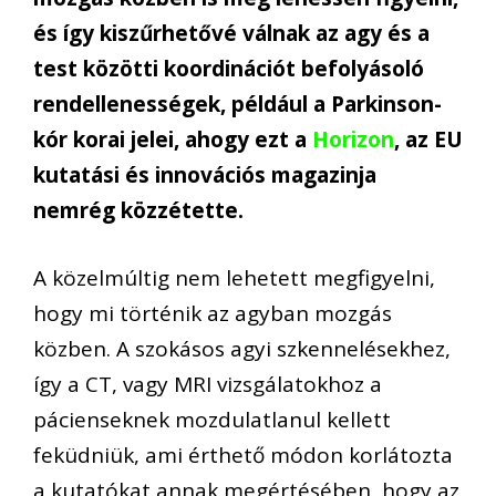
és így kiszűrhetővé válnak az agy és a
test közötti koordinációt befolyásoló
rendellenességek, például a Parkinson-
kór korai jelei, ahogy ezt a
Horizon
, az EU
kutatási és innovációs magazinja
nemrég közzétette.
A közelmúltig nem lehetett megfigyelni,
hogy mi történik az agyban mozgás
közben. A szokásos agyi szkennelésekhez,
így a CT, vagy MRI vizsgálatokhoz a
pácienseknek mozdulatlanul kellett
feküdniük, ami érthető módon korlátozta
a kutatókat annak megértésében, hogy az