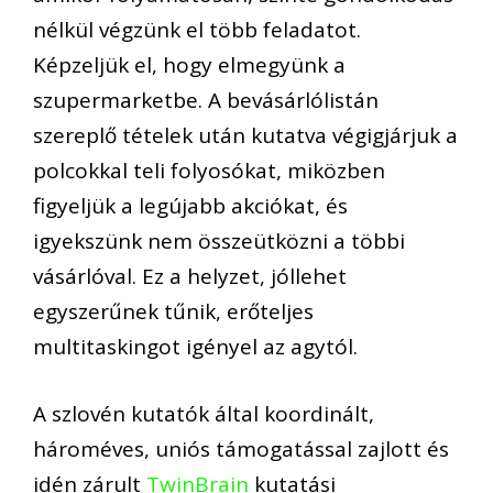
nélkül végzünk el több feladatot.
Képzeljük el, hogy elmegyünk a
szupermarketbe. A bevásárlólistán
szereplő tételek után kutatva végigjárjuk a
polcokkal teli folyosókat, miközben
figyeljük a legújabb akciókat, és
igyekszünk nem összeütközni a többi
vásárlóval. Ez a helyzet, jóllehet
egyszerűnek tűnik, erőteljes
multitaskingot igényel az agytól.
A szlovén kutatók által koordinált,
hároméves, uniós támogatással zajlott és
idén zárult
TwinBrain
kutatási