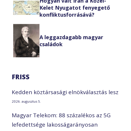
Hogyan vált Irán a Közel-
Kelet Nyugatot fenyegető
konfliktusforrásává?
A leggazdagabb magyar
családok
FRISS
Kedden köztársasági elnökválasztás lesz
2026. augusztus 5.
Magyar Telekom: 88 százalékos az 5G
lefedettsége lakosságarányosan