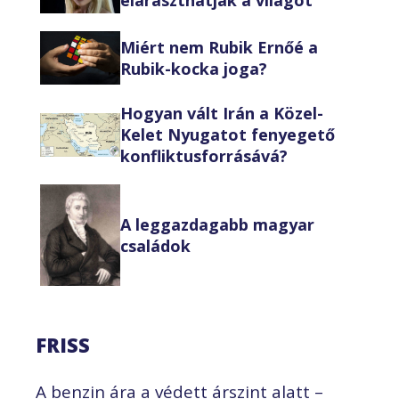
Miért nem Rubik Ernőé a
Rubik-kocka joga?
Hogyan vált Irán a Közel-
Kelet Nyugatot fenyegető
konfliktusforrásává?
A leggazdagabb magyar
családok
FRISS
A benzin ára a védett árszint alatt –