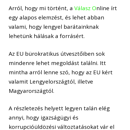
A
rról, hogy mi történt, a
Válasz O
nline írt
egy alapos elemzést, és lehet abban
valami, hogy lengyel barátainknak
lehetünk hálásak a forrásért.
Az EU bürokratikus útvesztőiben sok
mindenre lehet megoldást találni. Itt
mintha arról lenne szó, hogy az EU kért
valamit Lengyelorszá
gtól, illetve
Magyarországtól.
A
részletezés helyett legyen talán elég
annyi, hogy igazságügyi és
korrupcióüldöz
ési változtatásokat vár el