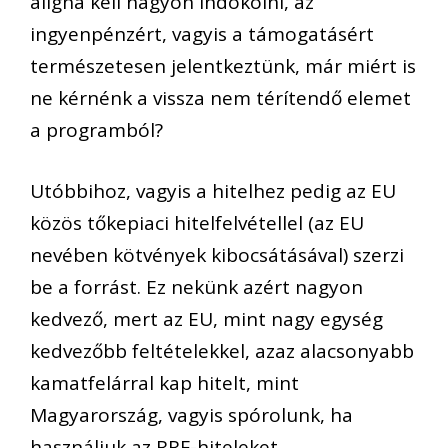
aligha kell nagyon indokolni, az
ingyenpénzért
, vagyis a támogatásért
természetesen jelentkeztünk, már miért is
ne kérn
é
nk a vissza nem térítendő elemet
a programból?
Utóbbi
hoz, vagyis a hitelhez
pedig
az EU
közös tőkepiaci hitelfelvétellel (az EU
nevében kötvények kibocsátásával) szerzi
be
a forrást
. Ez nekünk azért nagyon
kedvező, mert az EU, mint nagy egység
kedvezőbb feltételekkel, azaz alacsonyabb
kamatfelárral kap hitelt, mint
Magyarország, vagyis spórolunk, ha
használjuk az
RRF-hiteleket
.