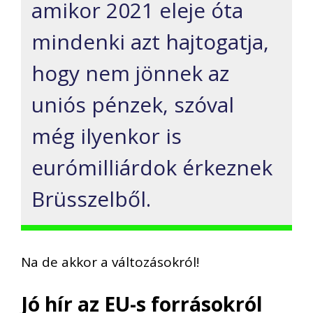
amikor
2021 eleje óta
mindenki azt hajtogatja,
hogy nem jönne
k az
uniós pénzek, szóval
még ilyen
kor is
eurómi
lliárdok
érkeznek
Brüsszelből.
N
a de akkor a változás
ok
ról!
Jó hír az EU-s forrásokról