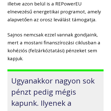
illetve a
zon belül is a
REPowerEU
elnevezésű energetikai program
ot, amely
alapvetően az orosz leválást támogatja
.
Sajnos n
emcsak ezzel vannak gondjaink,
mert a
mostani finanszírozási ciklusban a
kohéziós (felzárkóztatás
i) pénzeket sem
kapjuk.
Ugyanakkor
nagyon sok
pénzt pedig
mégis
kapunk. Ilyenek a