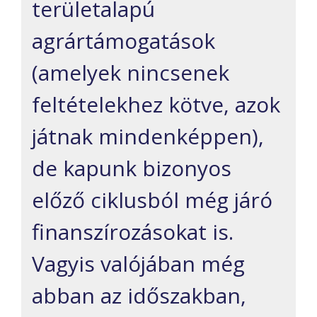
területalapú
agrártá
mogatások
(amelyek nincsenek
feltételekhez kötve, azok
játnak mindenképpen),
de kapunk bizonyos
előző ciklusból még járó
finanszírozásokat is.
V
ag
yis valójában még
abban az időszakban,