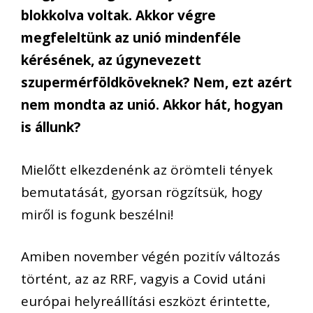
blokkolva voltak. Akkor végre
megfeleltünk az unió mindenféle
kérésének, az úgynevezett
szupermérföldköveknek? Nem, ezt azért
nem mondta az unió. Akkor hát, hogyan
is állunk?
Mielőtt e
lkezdenénk az örömteli tények
bemutatását
, gyorsan rögzítsük, hogy
miről is fogunk beszélni!
Amiben november végén
pozitív változás
történ
t, az
az
RRF, vagyis a
Covid
utáni
európai
helyreállítási eszköz
t érintette
,