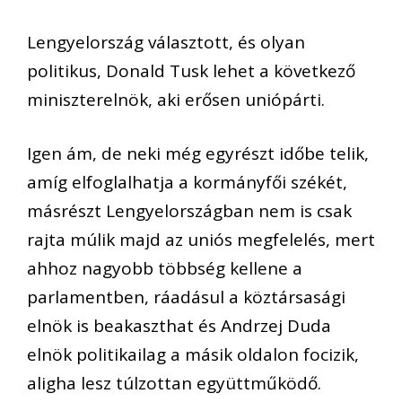
Lengyelország választott, és olyan
politikus, Donald
Tusk
lehet a következő
miniszterelnök, aki erősen uniópárti.
Igen ám, de neki még egyrészt időbe telik,
amíg elfoglalhatja a kormányfői székét,
másrészt
Lengyelországban nem is csak
rajta múlik majd az uniós megfelelés, mert
ahhoz nagyobb többség kell
ene a
parlamentben
, ráadásul a köztársaság
i
elnök
is beakaszthat és Andrzej Duda
elnök
politikailag a másik oldalon focizik,
aligha lesz túlzottan együttműködő.