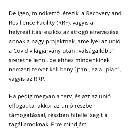
De igen,
mindkettő létezik,
a
Recovery
and
Resilience
Facility
(RRF), vagyis a
helyreállítási eszköz az átfogó elnev
e
zése
annak a nagy projektnek, amellyel az unió
a
Covid
világjárvány után
„válságállóbb”
szeretne lenni
, de ehhez
mindenkinek
nemzeti
ter
v
et kell benyújtani
, ez a „
plan
”,
vagyis az RRP.
Ha
pedig
megvan a terv, és azt az unió
elfogadta, akkor az unió részben
támogatással, részben hitellel segít a
tagállamoknak.
Erre mindjárt