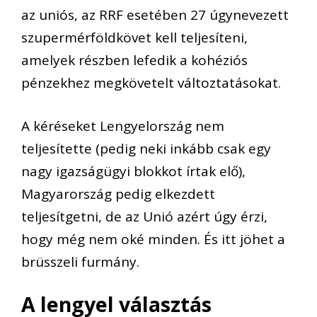
az uniós, az RRF esetében 27 úgynevezett
szupermérföldkövet kell teljesíteni,
amelyek részben lefedik a kohéziós
pénzekhez megkövetelt változtatásokat.
A kéréseket Lengyelország
nem
teljesített
e (pedig neki inkább csak egy
nagy igazságügyi blokkot írtak elő)
,
Magyarország pedig elkezdett
teljesítgetni, de az Unió azért úgy érzi,
hogy még nem oké minden.
És itt jöhet a
brüsszeli
furmány
.
A lengyel választás