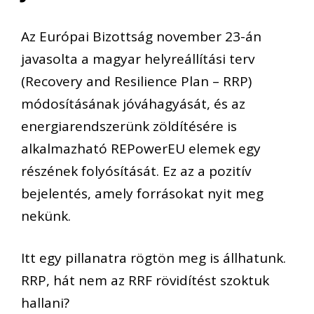
Az Európai Bizottság november 23-án
javasolta a magyar helyreállítási terv
(
Recovery
and
Resilience
Plan
– RRP)
módosításának jóváhagyását
, és az
energiarendszerünk zöldítésére is
alkalmazható
REPowerEU
elemek egy
részének folyósítását
.
Ez az a pozitív
bejelentés, amely forrásokat nyit meg
nekünk.
I
tt egy pillanatra rögtön meg is állhatu
nk.
RRP, hát nem az RRF rövidíté
st szoktuk
hallani?