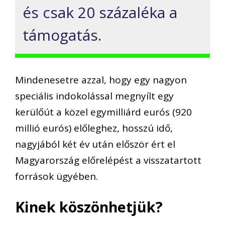
és csak 20 százaléka a
támogatás.
Mindenesetre azzal, hogy egy nagyon
speciális indokolással megnyílt
egy
kerülőút
a
közel egymilliárd eurós (920
millió eurós) előleghe
z,
hosszú idő,
nagyjából két év után először ért el
Magyarország
előrelépést a visszatartott
források ügyében.
Kinek köszönhetjük?