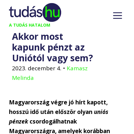
Kilépés
M
a
tartalomba
A TUDÁS HATALOM
Akkor most
kapunk pénzt az
Uniótól vagy sem?
2023. december 4.
•
Kamasz
Melinda
Magyarország végre jó hírt kapott,
hosszú idő után először olyan
uniós
pénzek
csordogálhatnak
Magyarországra, amelyek korábban