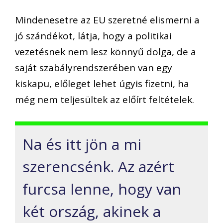
Mindenesetr
e az EU szeretné elismerni a
jó
szándékot, látja, hogy a politikai
vezetésn
ek nem lesz könnyű dolga, de a
saját
szabályrendszerében
van egy
kiskapu,
előleget lehet úgyis fizetni, ha
még nem te
l
jesültek az előírt feltételek.
Na é
s itt jön a mi
szerencsénk. Az azért
furcsa lenne, hogy van
két
ország, akinek a