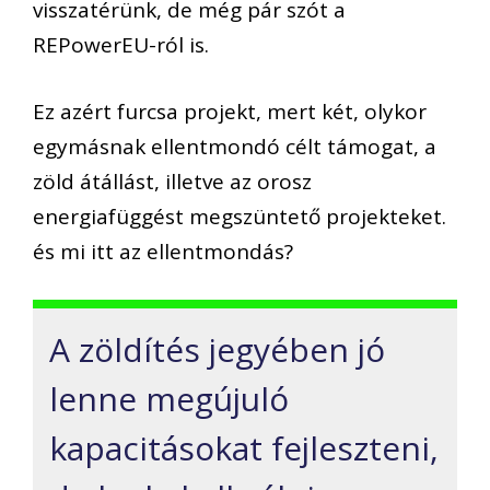
visszatérünk, de még pár szót a
REPowerEU-ról
is.
Ez azért furcsa projekt, mert két, olykor
egym
á
snak ellentmondó célt támogat, a
zöld átállást, illetve az orosz
energiafüggést
megszüntető projekteket.
és
mi itt az ellentmondás?
A zöldítés jegyében jó
lenne megújuló
kapacitásokat fejleszteni,