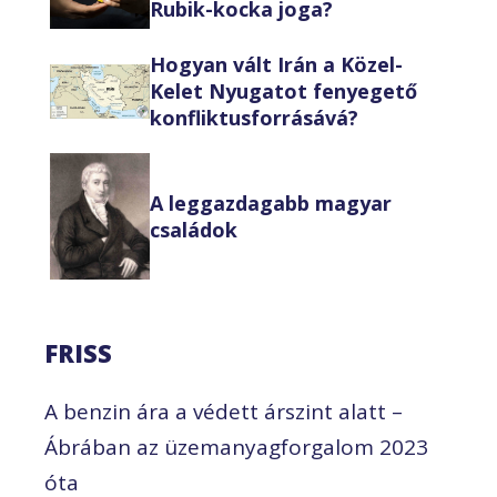
Rubik-kocka joga?
Hogyan vált Irán a Közel-
Kelet Nyugatot fenyegető
konfliktusforrásává?
A leggazdagabb magyar
családok
FRISS
A benzin ára a védett árszint alatt –
Ábrában az üzemanyagforgalom 2023
óta