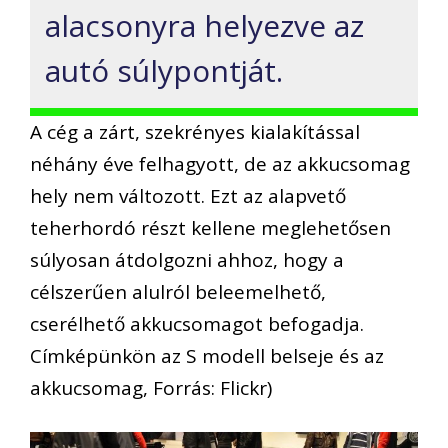
alacsonyra helyezve az
autó súlypontját.
A cég a zárt, szekrényes kialakítással
néhány éve felhagyott, de az akkucsomag
hely nem változott. Ezt az alapvető
teherhordó részt kellene meglehetősen
súlyosan átdolgozni ahhoz, hogy a
célszerűen alulról beleemelhető,
cserélhető akkucsomagot befogadja.
Címképünkön az S modell belseje és az
akkucsomag, Forrás: Flickr)