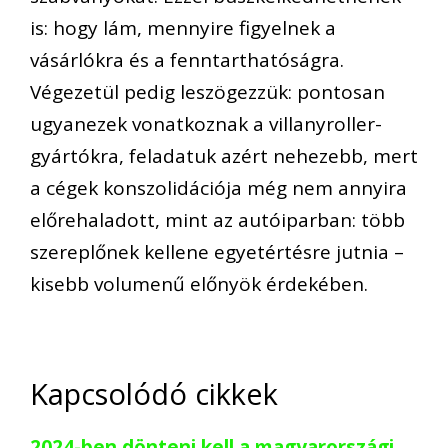
is: hogy lám, mennyire figyelnek a
vásárlókra és a fenntarthatóságra.
Végezetül pedig leszögezzük: pontosan
ugyanezek vonatkoznak a villanyroller-
gyártókra, feladatuk azért nehezebb, mert
a cégek konszolidációja még nem annyira
előrehaladott, mint az autóiparban: több
szereplőnek kellene egyetértésre jutnia –
kisebb volumenű előnyök érdekében.
Kapcsolódó cikkek
2024-ben dönteni kell a magyarországi