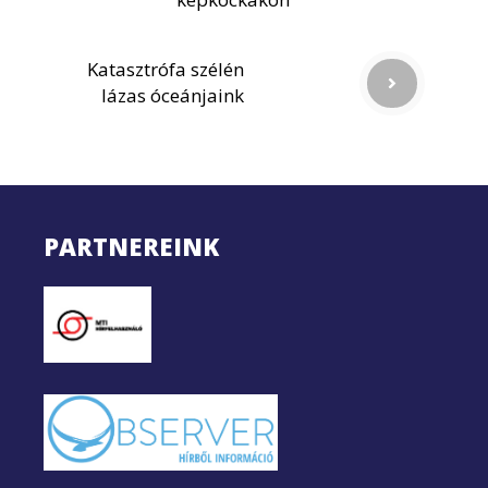
Katasztrófa szélén
lázas óceánjaink
PARTNEREINK