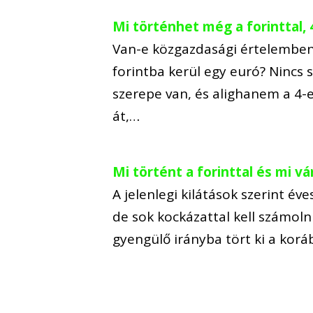
Mi történhet még a forinttal,
Van-e közgazdasági értelemben 
forintba kerül egy euró? Nincs
szerepe van, és alighanem a 4-e
át,…
Mi történt a forinttal és mi vá
A jelenlegi kilátások szerint éve
de sok kockázattal kell számolni
gyengülő irányba tört ki a kor