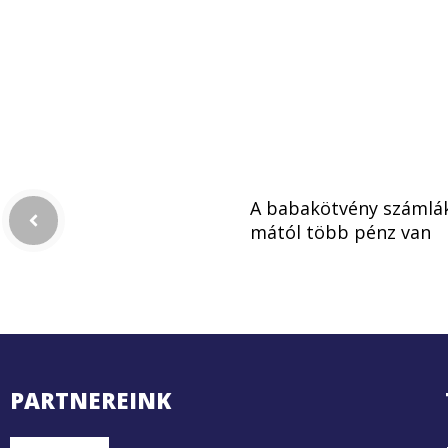
A babakötvény számlá
mától több pénz van
PARTNEREINK