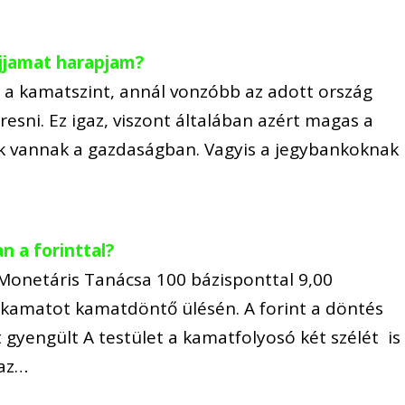
ujjamat harapjam?
a kamatszint, annál vonzóbb az adott ország
eresni. Ez igaz, viszont általában azért magas a
k vannak a gazdaságban. Vagyis a jegybankoknak
n a forinttal?
onetáris Tanácsa 100 bázisponttal 9,00
pkamatot kamatdöntő ülésén. A forint a döntés
 gyengült A testület a kamatfolyosó két szélét is
 az…