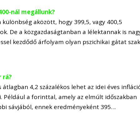
 400-nál megállunk?
különbség aközött, hogy 399,5, vagy 400,5
 sok. De a közgazdaságtanban a lélektannak is nag
ssel kezdődő árfolyam olyan pszichikai gátat szak
r rá?
s átlagban 4,2 százalékos lehet az idei éves infláci
. Például a forinttal, amely az elmúlt időszakban
ábbi sávjából, ennek eredményeként 395…