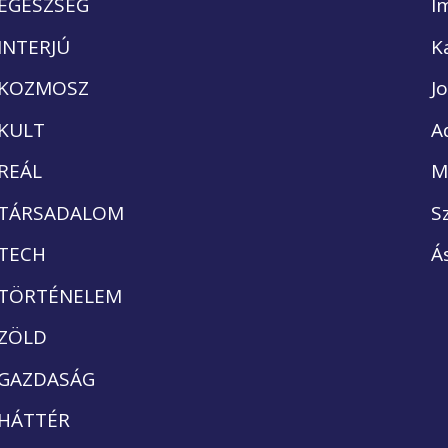
EGÉSZSÉG
I
INTERJÚ
K
KOZMOSZ
J
KULT
A
REÁL
M
TÁRSADALOM
S
TECH
Á
TÖRTÉNELEM
ZÖLD
GAZDASÁG
HÁTTÉR