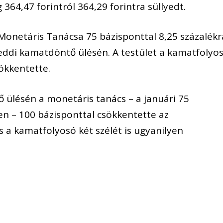
 364,47 forintról 364,29 forintra süllyedt.
onetáris Tanácsa 75 bázisponttal 8,25 százalékr
eddi kamatdöntő ülésén. A testület a kamatfolyo
sökkentette.
 ülésén a monetáris tanács – a januári 75
n – 100 bázisponttal csökkentette az
s a kamatfolyosó két szélét is ugyanilyen