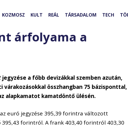
KOZMOSZ
KULT
REÁL
TÁRSADALOM
TECH
TÖ
int árfolyama a
t
jegyzése a főbb devizákkal szemben azután,
ci várakozásokkal összhangban 75 bázisponttal,
 az alapkamatot kamatdöntő ülésén.
z euró jegyzése 395,39 forintra változott
395,43 forintról. A frank 403,40 forintról 403,30