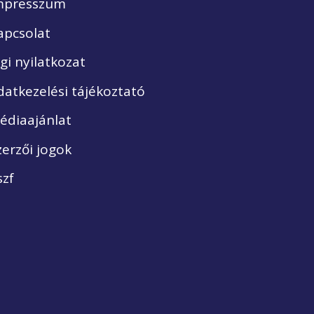
mpresszum
apcsolat
ogi nyilatkozat
datkezelési tájékoztató
édiaajánlat
zerzői jogok
szf