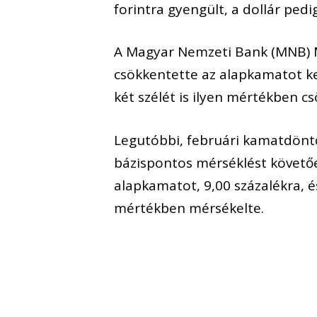
forintra gyengült, a dollár pedig
A Magyar Nemzeti Bank (MNB) M
csökkentette az alapkamatot k
két szélét is ilyen mértékben c
Legutóbbi, februári kamatdöntő
bázispontos mérséklést követőe
alapkamatot, 9,00 százalékra, é
mértékben mérsékelte.