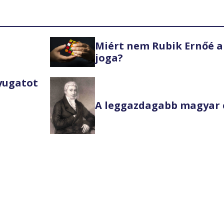
Miért nem Rubik Ernőé a
joga?
Nyugatot
A leggazdagabb magyar 