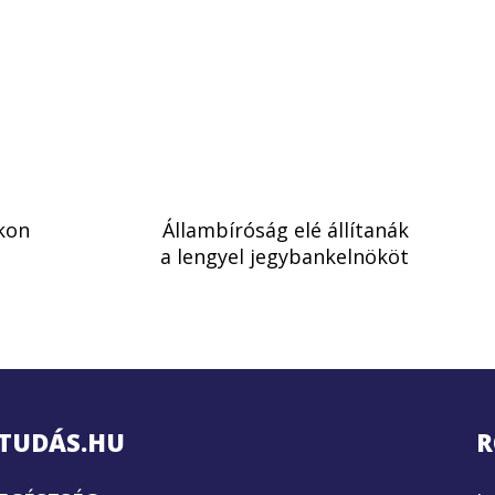
kon
Állambíróság elé állítanák
a lengyel jegybankelnököt
TUDÁS.HU
R