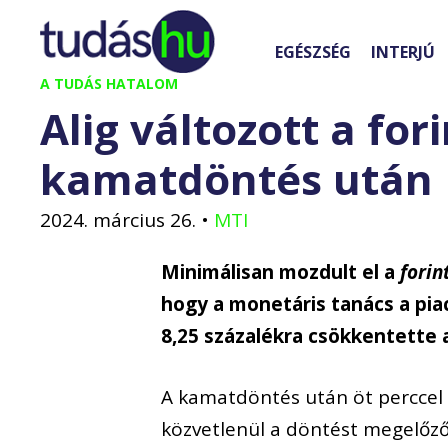
Kilépés
a
EGÉSZSÉG
INTERJÚ
tartalomba
A TUDÁS HATALOM
Alig változott a for
kamatdöntés után
2024. március 26.
•
MTI
Minimálisan mozdult el a
forin
hogy a monetáris tanács a pia
8,25 százalékra csökkentette
A kamatdöntés után öt perccel a
közvetlenül a döntést megelőző 