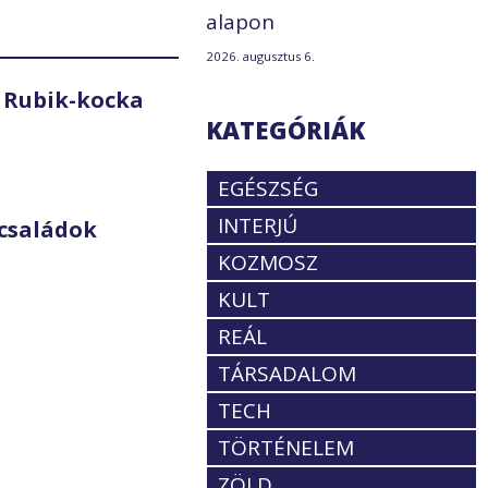
alapon
2026. augusztus 6.
 Rubik-kocka
KATEGÓRIÁK
EGÉSZSÉG
INTERJÚ
családok
KOZMOSZ
KULT
REÁL
TÁRSADALOM
TECH
TÖRTÉNELEM
ZÖLD