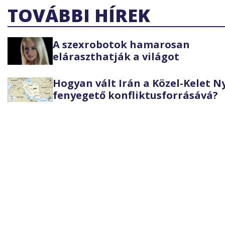
TOVÁBBI HÍREK
A szexrobotok hamarosan
eláraszthatják a világot
Hogyan vált Irán a Közel-Kelet 
fenyegető konfliktusforrásává?