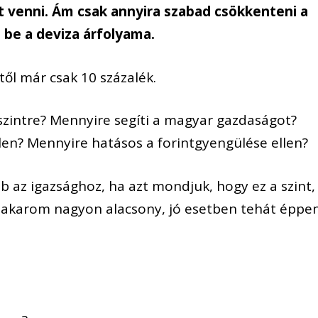
st venni. Ám csak annyira szabad csökkenteni a
 be a deviza árfolyama.
től már csak 10
százalék.
szintre? Mennyire segíti a magyar gazdaságot?
llen? Mennyire
hatásos
a forint
gyengülés
e
ellen?
b az igazsághoz, ha azt mondjuk, hogy ez a szint,
a akarom nagyon alacsony
, jó esetben tehát éppe