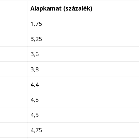
Alapkamat (százalék)
1,75
3,25
3,6
3,8
4,4
4,5
4,5
4,75