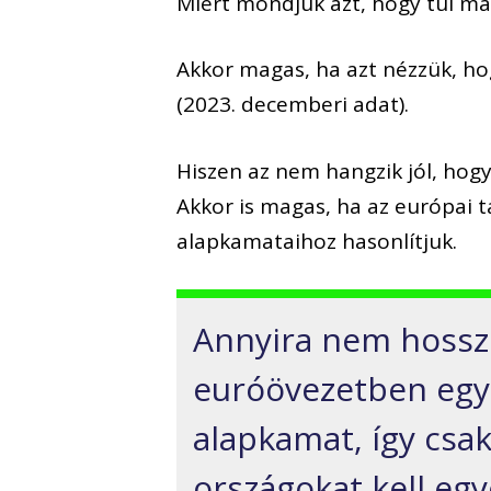
Miért mondjuk azt, hogy túl m
Akkor magas, ha azt nézzük, hog
(2023. decemberi adat).
Hiszen a
z nem hangzik jól, hogy 
A
kkor is magas, ha a
z európai t
alapkamataihoz hasonlítjuk.
Annyi
ra nem hosszú
euróövezetben
egy
alapkamat
, így cs
országokat kell egy