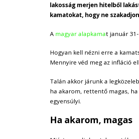
lakosság merjen hitelből laká
kamatokat, hogy ne szakadjon
A
magyar alapkama
t
január 31-
Hogyan kell nézni erre a kamat
Mennyire véd meg az infláció e
Talán akkor járunk a legközeleb
h
a akarom, rettentő magas, h
egyensúlyi.
Ha akarom, magas