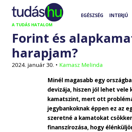
Kilépés
a
EGÉSZSÉG
INTERJÚ
tartalomba
A TUDÁS HATALOM
Forint és alapkama
harapjam?
2024. január 30.
•
Kamasz Melinda
Minél magasabb egy országb
devizája, hiszen jól lehet vele
kamatszint, mert ott problém
jegybankoknak éppen ez az e
szeretné a kamatokat csökken
finanszírozása, hogy élénküljö