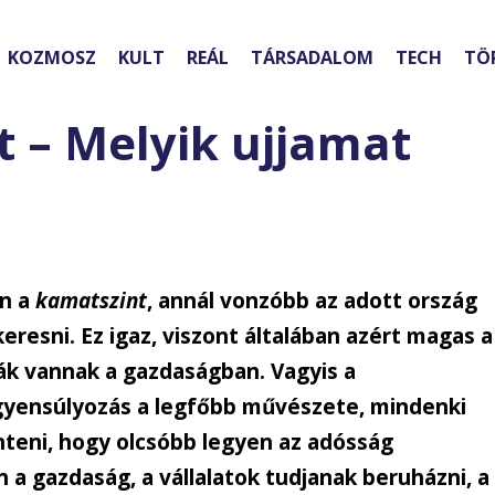
KOZMOSZ
KULT
REÁL
TÁRSADALOM
TECH
TÖ
t – Melyik ujjamat
an a
kamatszint
, annál vonzóbb az adott ország
 keresni. Ez igaz, viszont általában azért magas a
ák vannak a gazdaságban. Vagyis a
gyensúlyozás a legfőbb művészete, mindenki
teni, hogy olcsóbb legyen az adósság
n a gazdaság, a vállalatok tudjanak beruházni, a