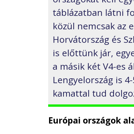
táblázatban látni f
közül nemcsak az eu
Horvátország és Sz
is előttünk jár, eg
a másik két V4-es 
Lengyelország is 4
kamattal tud dolgo
Európai országok a