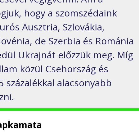
ogjuk, hogy a
szomszédaink
rós Ausztria, Szlovákia,
lovénia, de Szerbia és Románia
yedül Ukrajnát előzzük meg. Míg
állam közül Csehország és
-5
százalékkal
alacsonyabb
zni.
lapkamata