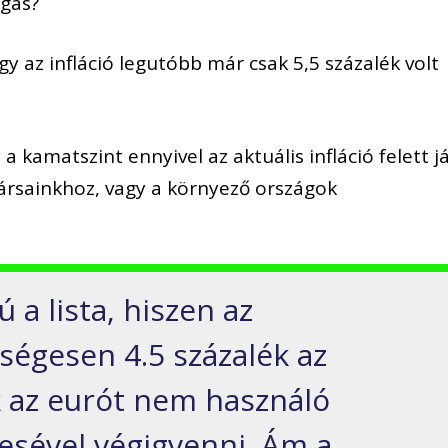
agas?
y az infláció legutóbb már csak 5,5 százalék volt
a kamatszint ennyivel az aktuális infláció felett já
ársainkhoz, vagy a
környező országok
 a lista, hiszen az
ségesen 4.5 százalék
az
ak az eurót nem használó
esével végigvenni.
Ám a