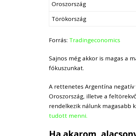
Oroszország
Törökország
Forrás:
Tradingeconomics
Sajnos még akkor is magas
a ma
fókuszunkat.
A
rettenetes Argentína
negatív 
Oroszország
, illetve
a feltörek
rendelkezik nálunk magasabb
tudott menni.
Ha akarom, alacson