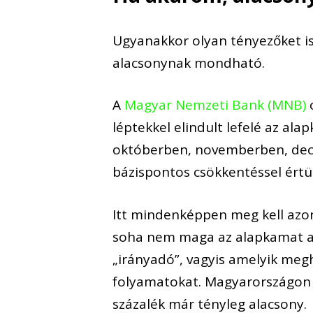
Ugyanakkor olyan tényezőket i
alacsony
nak mondható
.
A
Magyar Nemzeti Bank (MNB)
léptekkel elindult lefelé
az ala
októberben, novemberben,
de
bázispontos csökkentéssel értün
Itt mindenképpen meg kell
azo
soha nem maga az alapkamat 
„irányadó”, vagyis amely
ik
megha
folyamatokat. Magyarországon e
százalék
már tényleg alacsony.