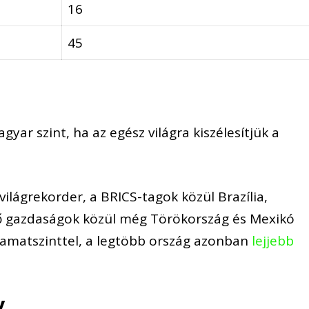
16
45
gyar szint
, ha az egész világr
a kiszélesítjük a
világrekorder
, a
BRICS-tag
ok
közül Brazília,
vő gazdaságok közül
még Törökország és Mexikó
kamat
szinttel, a legtöbb ország
azonban
lejjebb
y