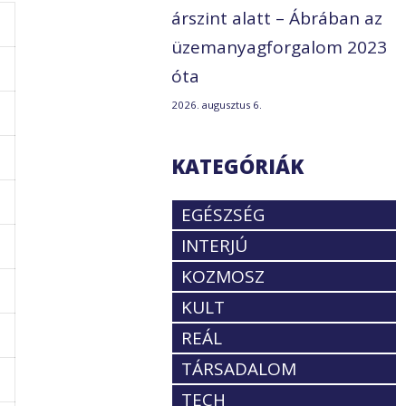
árszint alatt – Ábrában az
üzemanyagforgalom 2023
óta
2026. augusztus 6.
KATEGÓRIÁK
EGÉSZSÉG
INTERJÚ
KOZMOSZ
KULT
REÁL
TÁRSADALOM
TECH