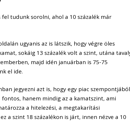
s
fel tudunk sorolni, ahol a 10
százalék már
oldalán ugyanis
az is látszik, hogy végre öles
pkamat
, sokáig 13 százalék volt
a szint
, utána
taval
cemberben
, majd idén januárban
is 75-75
k el ide.
nban
jegyezni azt is, hogy egy piac szempontjábó
a fontos, hanem
mindig
az a kamatszint, ami
tározza a hitelezési, a megtakarítási
z a szint 18 százalé
kon is járt, innen nézve a 10