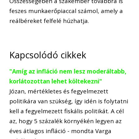
Összességében a szakember továbbra is
feszes munkaerőpiaccal számol, amely a
reálbéreket felfelé húzhatja.
Kapcsolódó cikkek
"Amíg az infláció nem lesz moderáltabb,
korlátozottan lehet költekezni"
Józan, mértékletes és fegyelmezett
politikára van szükség, így idén is folytatni
kell a fegyelmezett fiskális politikát. A cél
az, hogy 5 százalék környékén legyen az
éves átlagos infláció - mondta Varga