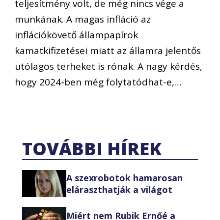
teljesítmény volt, de még nincs vége a
munkának. A magas infláció az
inflációkövető állampapírok
kamatkifizetései miatt az államra jelentős
utólagos terheket is rónak. A nagy kérdés,
hogy 2024-ben még folytatódhat-e,…
TOVÁBBI HÍREK
A szexrobotok hamarosan
eláraszthatják a világot
Miért nem Rubik Ernőé a