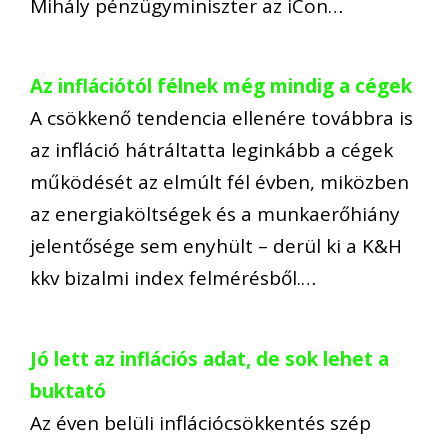
Mihály pénzügyminiszter az iCon…
Az inflációtól félnek még mindig a cégek
A csökkenő tendencia ellenére továbbra is
az infláció hátráltatta leginkább a cégek
működését az elmúlt fél évben, miközben
az energiaköltségek és a munkaerőhiány
jelentősége sem enyhült – derül ki a K&H
kkv bizalmi index felmérésből.…
Jó lett az inflációs adat, de sok lehet a
buktató
Az éven belüli inflációcsökkentés szép