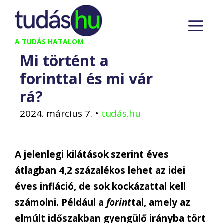
Kilépés
M
a
tartalomba
A TUDÁS HATALOM
Mi történt a
forinttal és mi vár
rá?
2024. március 7.
•
tudás.hu
A jelenlegi kilátások szerint éves
átlagban 4,2 százalékos lehet az idei
éves infláció, de sok kockázattal kell
számolni. Például a
forint
tal, amely az
elmúlt időszakban gyengülő irányba tört