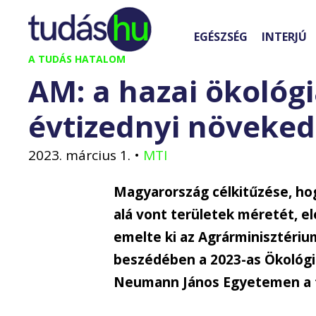
Kilépés
a
EGÉSZSÉG
INTERJÚ
tartalomba
A TUDÁS HATALOM
AM: a hazai ökológ
évtizednyi növeked
2023. március 1.
•
MTI
Magyarország célkitűzése, ho
alá vont területek méretét, el
emelte ki az Agrárminisztériu
beszédében a 2023-as Ökológi
Neumann János Egyetemen a t