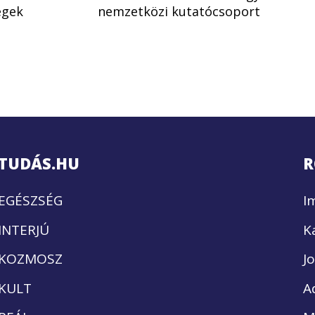
égek
nemzetközi kutatócsoport
TUDÁS.HU
R
EGÉSZSÉG
I
INTERJÚ
K
KOZMOSZ
J
KULT
A