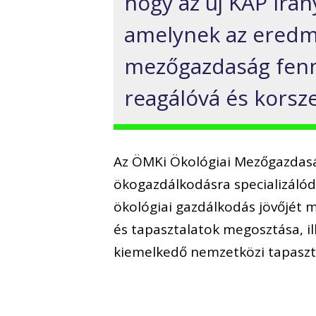
hogy az új KAP irán
amelynek az eredm
mezőgazdaság fenn
reagálóvá és korsze
Az ÖMKi Ökológiai Mezőgazdasá
ökogazdálkodásra specializálód
ökológiai gazdálkodás jövőjét 
és tapasztalatok megosztása, ill
kiemelkedő nemzetközi tapaszta