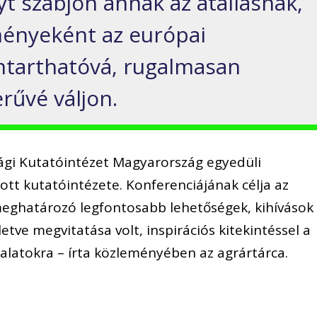
yt szabjon annak az átállásnak,
ényeként az európai
tarthatóvá, rugalmasan
rűvé váljon.
gi Kutatóintézet Magyarország egyedüli
ott kutatóintézete. Konferenciájának célja az
meghatározó legfontosabb lehetőségek, kihívások
etve megvitatása volt, inspirációs kitekintéssel a
latokra – írta közleményében az agrártárca.