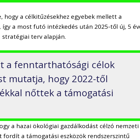
e, hogy a célkitűzésekhez egyebek mellett a
 így a most futó intézkedés után 2025-től új, 5 év
stratégiai terv alapján.
t a fenntarthatósági célok
st mutatja, hogy 2022-től
lékkal nőttek a támogatási
hogy a hazai ökológiai gazdálkodást célzó nemzeti
et fordít a támogatási eszközök rendszerszintű