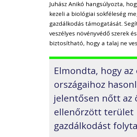
Juhász Anikó hangsúlyozta, hog
kezeli a biológiai sokféleség m
gazdálkodás támogatását. Segí
veszélyes növényvédő szerek és
biztosítható, hogy a talaj ne v
Elmondta, hogy az 
országaihoz hason
jelentősen nőtt az
ellenőrzött terület
gazdálkodást folyt