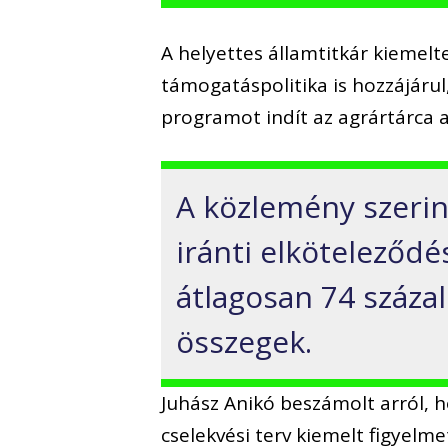
A helyettes államtitkár kiemelt
támogatáspolitika is hozzájárul,
programot indít az agrártárca a 
A közlemény szerin
iránti elköteleződé
átlagosan 74 száza
összegek.
Juhász Anikó beszámolt arról, 
cselekvési terv kiemelt figyelm