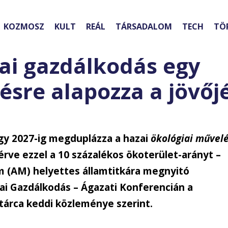
KOZMOSZ
KULT
REÁL
TÁRSADALOM
TECH
TÖ
iai gazdálkodás egy
ésre alapozza a jövőj
gy 2027-ig megduplázza a hazai
ökológiai művel
érve ezzel a 10 százalékos ökoterület-arányt –
m (AM) helyettes államtitkára megnyitó
ai Gazdálkodás – Ágazati Konferencián a
árca keddi közleménye szerint.