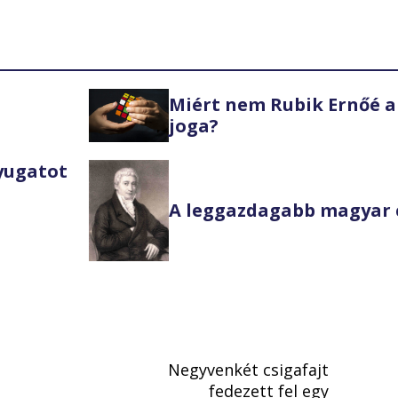
Miért nem Rubik Ernőé a
joga?
Nyugatot
A leggazdagabb magyar 
Negyvenkét csigafajt
fedezett fel egy