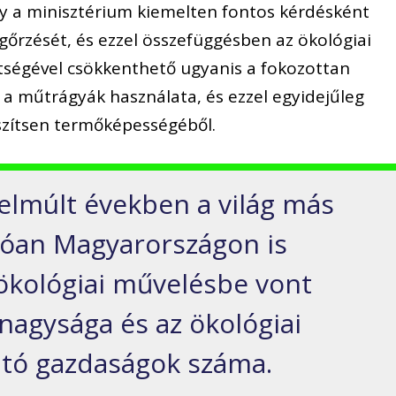
y a minisztérium kiemelten fontos kérdésként
egőrzését, és ezzel összefüggésben az ökológiai
tségével csökkenthető ugyanis a fokozottan
 a műtrágyák használata, és ezzel egyidejűleg
eszítsen termőképességéből.
elmúlt években a világ más
lóan Magyarországon is
 ökológiai művelésbe vont
 nagysága és az ökológiai
ató gazdaságok száma.