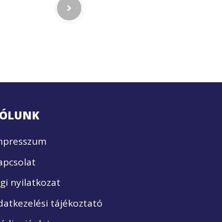
ÓLUNK
mpresszum
apcsolat
ogi nyilatkozat
datkezelési tájékoztató