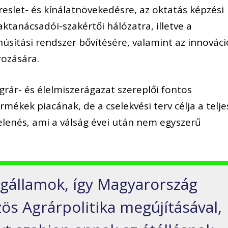
reslet- és kínálatnövekedésre, az oktatás képzési
zaktanácsadói-szakértői hálózatra, illetve a
núsítási rendszer bővítésére, valamint az innováci
rozására.
rár- és élelmiszerágazat szereplői fontos
ermékek piacának, de a cselekvési terv célja a telje
lenés, ami a válság évei után nem egyszerű
agállamok, így Magyarország
özös Agrárpolitika megújításával,