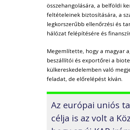
összehangolására, a belföldi ke
feltételeinek biztosítására, a s
legkorszerűbb ellenőrzési és ta
hálózat felépítésére és finanszí
Megemlítette, hogy a magyar ag
beszállítói és exportőrei a biot
külkereskedelemben való megje
feladat, de előrelépést kíván.
Az európai uniós t
célja is az volt a K