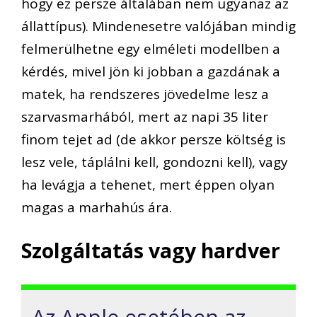
hogy ez persze általában nem ugyanaz az
állattípus). Mindenesetre valójában mindig
felmerülhetne egy elméleti modellben a
kérdés, mivel jön ki jobban a gazdának a
matek, ha rendszeres jövedelme lesz a
szarvasmarhából, mert az napi 35 liter
finom tejet ad (de akkor persze költség is
lesz vele, táplálni kell, gondozni kell), vagy
ha levágja a tehenet, mert éppen olyan
magas a marhahús ára.
Szolgáltatás vagy hardver
Az Apple esetében az