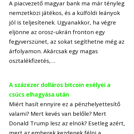
A piacvezető magyar bank ma már tényleg
nemzetközi játékos, és a külföldi leányok
jól is teljesítenek. Ugyanakkor, ha végre
eljönne az orosz-ukrán fronton egy
fegyverszünet, az sokat segíthetne még az
árfolyamon. Akárcsak egy magas
osztalékfizetés,…
A százezer dolláros bitcoin esélyei a
csúcs elhagyása után
Miért hasít ennyire ez a pénzhelyettesítő
valami? Mert kevés van belőle? Mert
Donald Trump lesz az elnök? Esetleg azért,
mert az emberek kezdenek félni a