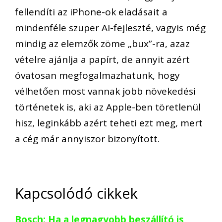
fellendíti az iPhone-ok eladásait a
mindenféle szuper AI-fejleszté, vagyis még
mindig az elemzők zöme „bux”-ra, azaz
vételre ajánlja a papírt, de annyit azért
óvatosan megfogalmazhatunk, hogy
vélhetően most vannak jobb növekedési
történetek is, aki az Apple-ben töretlenül
hisz, leginkább azért teheti ezt meg, mert
a cég már annyiszor bizonyított.
Kapcsolódó cikkek
Bosch: Ha a legnagyobb beszállító is