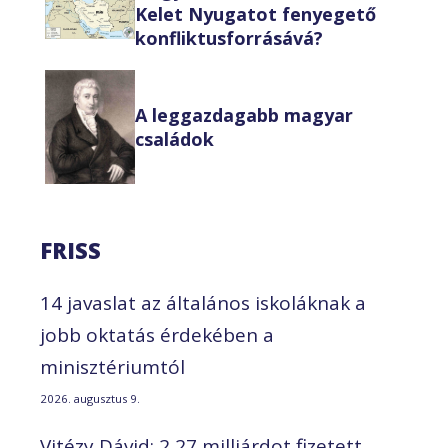
Kelet Nyugatot fenyegető
konfliktusforrásává?
A leggazdagabb magyar
családok
FRISS
14 javaslat az általános iskoláknak a
jobb oktatás érdekében a
minisztériumtól
2026. augusztus 9.
Vitézy Dávid: 2,27 milliárdot fizetett