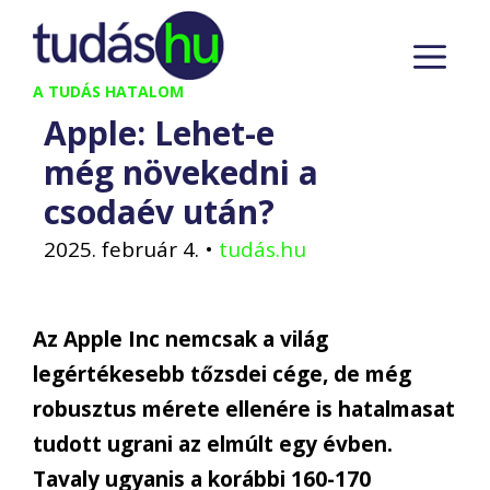
Kilépés
M
a
tartalomba
A TUDÁS HATALOM
Apple: Lehet-e
még növekedni a
csodaév után?
2025. február 4.
•
tudás.hu
Az Apple Inc nemcsak a világ
legértékesebb tőzsdei cége, de még
robusztus mérete ellenére is hatalmasat
tudott ugrani az elmúlt egy évben.
Tavaly ugyanis a korábbi 160-170