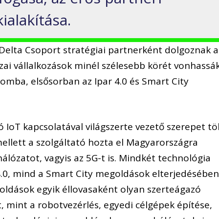
alakítása.
elta Csoport stratégiai partnerként dolgoznak a
zai vállalkozások minél szélesebb körét vonhassá
omba, elsősorban az Ipar 4.0 és Smart City
 IoT kapcsolatával világszerte vezető szerepet tö
ellett a szolgáltató hozta el Magyarországra
álózatot, vagyis az 5G-t is. Mindkét technológia
4.0, mind a Smart City megoldások elterjedésében
goldások egyik éllovasaként olyan szerteágazó
 mint a robotvezérlés, egyedi célgépek építése,