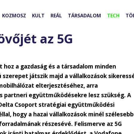
KOZMOSZ
KULT
REÁL
TÁRSADALOM
TECH
TÖ
jövőjét az 5G
t hoz a gazdaság és a társadalom minden
 szerepet játszik majd a vállalkozások sikeress
mobilhálózat elterjesztéséhez, arra
ős partneri együttműködésekre lesz szükség. A
elta Csoport stratégiai együttműködési
éllal, hogy a hazai vállalkozások minél szélesebb
 forradalmának részesévé. Felismerve az 5G
ok iránti hatalmas érdeklődést, a Vodafone