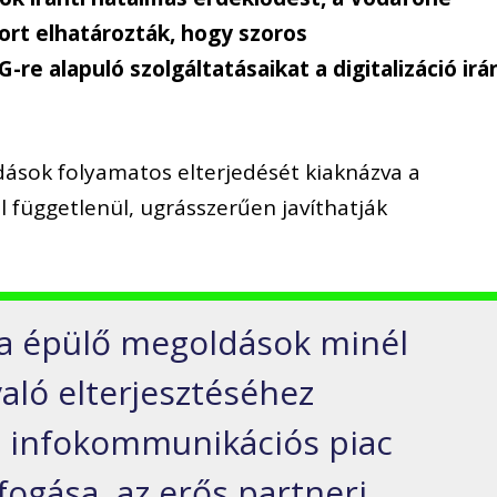
ort elhatározták, hogy szoros
e alapuló szolgáltatásaikat a digitalizáció irá
dások folyamatos elterjedését kiaknázva a
l függetlenül, ugrásszerűen javíthatják
ra épülő megoldások minél
aló elterjesztéséhez
z infokommunikációs piac
fogása, az erős partneri