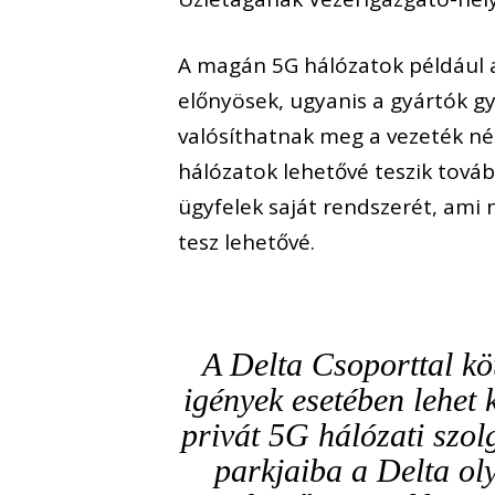
A magán 5G hálózatok például 
előnyösek, ugyanis a gyártók 
valósíthatnak meg a vezeték né
hálózatok lehetővé teszik továb
ügyfelek saját rendszerét, ami
tesz lehetővé.
A Delta Csoporttal kö
igények esetében lehet
privát 5G hálózati szol
parkjaiba a Delta ol