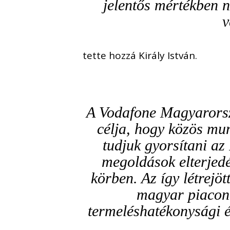
jelentős mértékben n
v
tette hozzá Király István.
A Vodafone Magyarorsz
célja, hogy közös mu
tudjuk gyorsítani az
megoldások elterjedé
körben. Az így létrejö
magyar piacon, 
termeléshatékonysági és