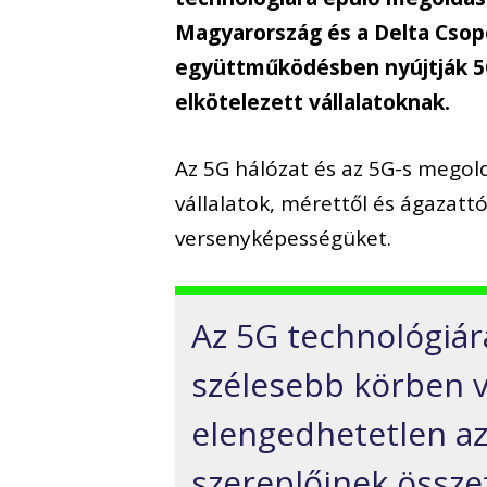
Magyarország és a Delta Csop
együttműködésben nyújtják 5G-r
elkötelezett vállalatoknak.
Az 5G hálózat és az 5G-s megol
vállalatok, mérettől és ágazattó
versenyképességüket.
Az 5G technológiá
szélesebb körben v
elengedhetetlen a
szereplőinek össze