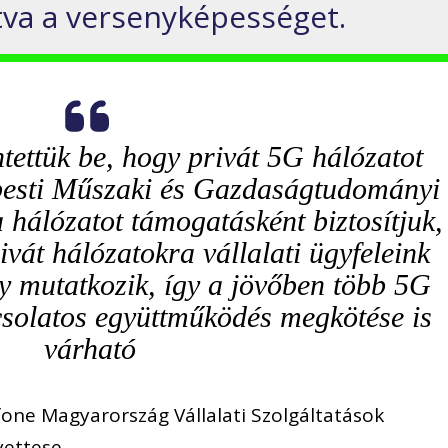
ítva a versenyképességet.
tettük be, hogy privát 5G hálózatot
pesti Műszaki és Gazdaságtudományi
 hálózatot támogatásként biztosítjuk,
ivát hálózatokra vállalati ügyfeleink
y mutatkozik, így a jövőben több 5G
csolatos együttműködés megkötése is
várható
fone Magyarország Vállalati Szolgáltatások
ettese.