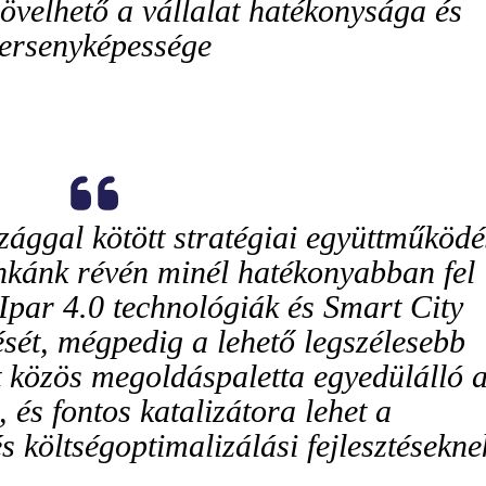
övelhető a vállalat hatékonysága és
ersenyképessége
ággal kötött stratégiai együttműködé
nkánk révén minél hatékonyabban fel
 Ipar 4.0 technológiák és Smart City
sét, mégpedig a lehető legszélesebb
tt közös megoldáspaletta egyedülálló 
és fontos katalizátora lehet a
 költségoptimalizálási fejlesztésekne