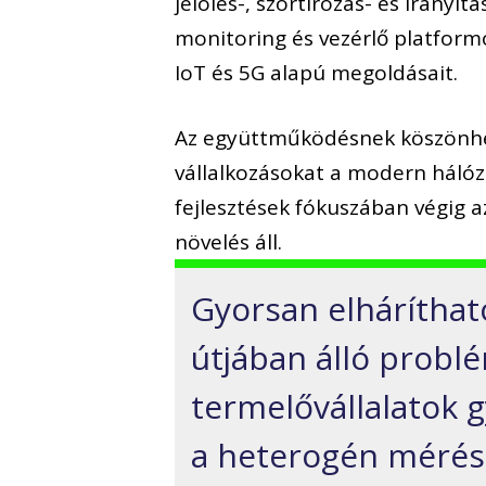
jelölés-, szortírozás- és irányí
monitoring és vezérlő platform
IoT és 5G alapú megoldásait.
Az együttműködésnek köszönhető
vállalkozásokat a modern hálóza
fejlesztések fókuszában végig 
növelés áll.
Gyorsan elhárítható
útjában álló probl
termelővállalatok 
a heterogén mérési 