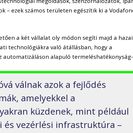
tástechnológiai megoldások, szenzorhálózatok, ipar
ok – ezek számos területen egészítik ki a Vodafon
en a két vállalat oly módon segíti majd a hazai
ti technológiákra való átállásban, hogy a
az automatizáláson alapuló termeléshatékonyság
vá válnak azok a fejlődés
émák, amelyekkel a
gyakran küzdenek, mint például
és vezérlési infrastruktúra –