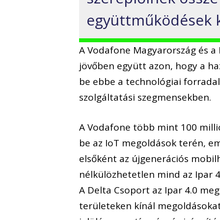
együttműködések ki
A Vodafone Magyarország és a D
jövőben együtt azon, hogy a ha
be ebbe a technológiai forradal
szolgáltatási szegmensekben.
A Vodafone több mint 100 millió
be az IoT megoldások terén, em
elsőként az újgenerációs mobilh
nélkülözhetetlen mind az Ipar 
A Delta Csoport az Ipar 4.0 me
területeken kínál megoldásokat,