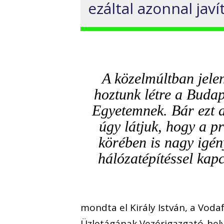
ezáltal azonnal jav
A közelmúltban jelen
hoztunk létre a Buda
Egyetemnek. Bár ezt a
úgy látjuk, hogy a pr
körében is nagy igén
hálózatépítéssel kap
mondta el Király István, a Voda
Üzletágának Vezérigazgató-hely