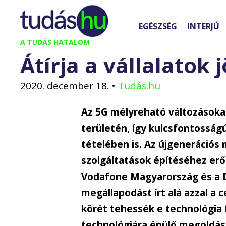
Kilépés
a
EGÉSZSÉG
INTERJÚ
tartalomba
A TUDÁS HATALOM
Átírja a vállalatok 
2020. december 18.
•
Tudás.hu
Az 5G mélyreható változásoka
területén, így kulcsfontosságú
tételében is. Az újgenerációs 
szolgáltatások építéséhez er
Vodafone Magyarország és a D
megállapodást írt alá azzal a c
körét tehessék e technológia
technológiára épülő megoldás