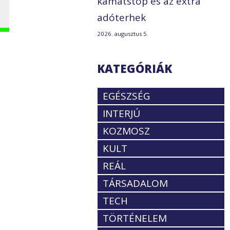
kamatstop és az extra
adóterhek
2026. augusztus 5.
KATEGÓRIÁK
EGÉSZSÉG
INTERJÚ
KOZMOSZ
KULT
REÁL
TÁRSADALOM
TECH
TÖRTÉNELEM