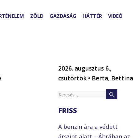
RTÉNELEM
ZÖLD
GAZDASÁG
HÁTTÉR
VIDEÓ
2026. augusztus 6.,
é
csütörtök • Berta, Bettina
Keresés:
FRISS
A benzin ára a védett
árszint alatt – Ábrában az