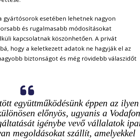
a gyártósorok esetében lehetnek nagyon
gyorsabb és rugalmasabb módosításokat
lküli kapcsolatnak köszönhetően. A privát
bá, hogy a keletkezett adatok ne hagyják el az
 nagyobb biztonságot és még rövidebb válaszidőt
tött együttműködésünk éppen az ilyen
 különösen előnyös, ugyanis a Vodafo
gáltatását igénybe vevő vállalatok ipa
yan megoldásokat szállít, amelyekkel