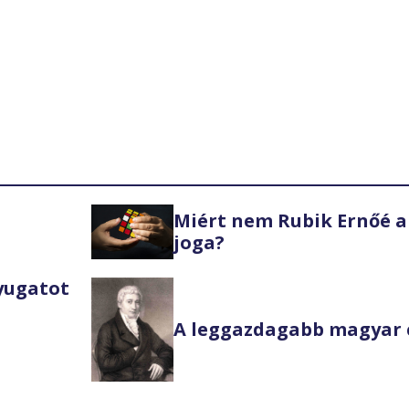
Miért nem Rubik Ernőé a
joga?
Nyugatot
A leggazdagabb magyar 