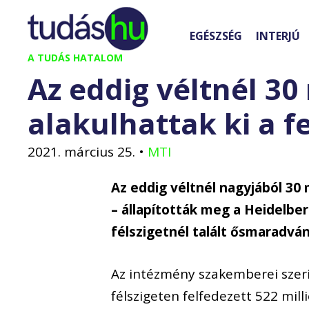
Kilépés
a
EGÉSZSÉG
INTERJÚ
tartalomba
A TUDÁS HATALOM
Az eddig véltnél 30
alakulhattak ki a f
2021. március 25.
•
MTI
Az eddig véltnél nagyjából 30 
– állapították meg a Heidelber
félszigetnél talált ősmaradvá
Az intézmény szakemberei szer
félszigeten felfedezett 522 mill