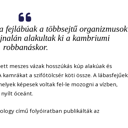
 a fejlábúak a többsejtű organizmusok
jnalán alakultak ki a kambriumi
robbanáskor.
dett meszes vázak hosszúkás kúp alakúak és
 kamrákat a szifótölcsér köti össze. A lábasfejűek
elyek képesek voltak fel-le mozogni a vízben,
nyílt óceánt.
logy című folyóiratban publikálták az