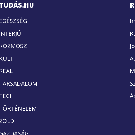
TUDÁS.HU
R
EGÉSZSÉG
I
INTERJÚ
K
KOZMOSZ
J
KULT
A
REÁL
M
TÁRSADALOM
S
TECH
Á
TÖRTÉNELEM
ZÖLD
GAZDASÁG