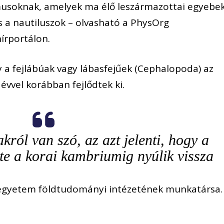
musoknak, amelyek ma élő leszármazottai egyebe
és a nautiluszok – olvasható a PhysOrg
írportálon.
gy a fejlábúak vagy lábasfejűek (Cephalopoda) az
évvel korábban fejlődtek ki.
król van szó, az azt jelenti, hogy a
e a korai kambriumig nyúlik vissza
egyetem földtudományi intézetének munkatársa.