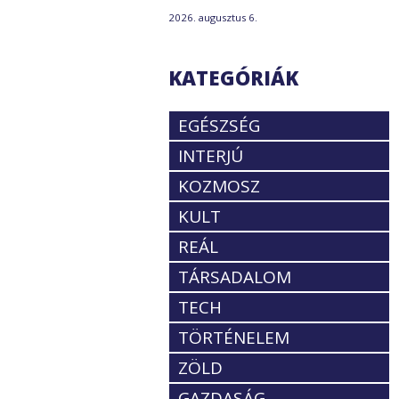
2026. augusztus 6.
KATEGÓRIÁK
EGÉSZSÉG
INTERJÚ
KOZMOSZ
KULT
REÁL
TÁRSADALOM
TECH
TÖRTÉNELEM
ZÖLD
GAZDASÁG