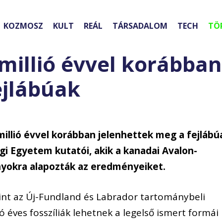
KOZMOSZ
KULT
REÁL
TÁRSADALOM
TECH
TÖ
 millió évvel korábban
ejlábúak
millió évvel korábban jelenhettek meg a fejlábú
gi Egyetem kutatói, akik a kanadai Avalon-
nyokra alapozták az eredményeiket.
int az Új-Fundland és Labrador tartománybeli
ió éves fosszíliák lehetnek a legelső ismert formái