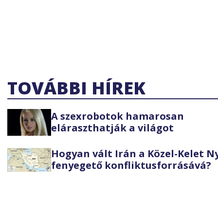
TOVÁBBI HÍREK
A szexrobotok hamarosan
eláraszthatják a világot
Hogyan vált Irán a Közel-Kelet 
fenyegető konfliktusforrásává?