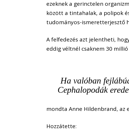
ezeknek a gerinctelen organiz
között a tintahalak, a polipok 
tudományos-ismeretterjesztő h
A felfedezés azt jelentheti, ho
eddig véltnél csaknem 30 millió 
Ha valóban fejlábúa
Cephalopodák eredet
mondta Anne Hildenbrand, az 
Hozzátette: