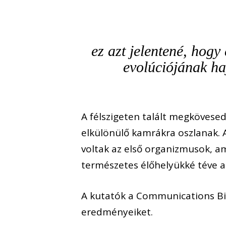
ez azt jelentené, hogy
evolúciójának ha
A félszigeten talált megkövese
elkülönülő kamrákra oszlanak. A
voltak az első organizmusok, am
természetes élőhelyükké téve a 
A kutatók a Communications Bio
eredményeiket.