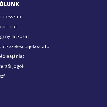
ÓLUNK
mpresszum
apcsolat
ogi nyilatkozat
datkezelési tájékoztató
édiaajánlat
zerzői jogok
szf