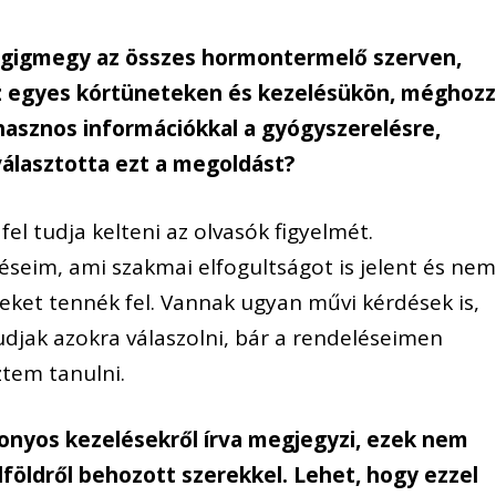
égigmegy az összes hormontermelő szerven,
az egyes kórtüneteken és kezelésükön, méghoz
hasznos információkkal a gyógyszerelésre,
választotta ezt a megoldást?
el tudja kelteni az olvasók figyelmét.
seim, ami szakmai elfogultságot is jelent és ne
eket tennék fel. Vannak ugyan művi kérdések is,
udjak azokra válaszolni, bár a rendeléseimen
ztem tanulni.
onyos kezelésekről írva megjegyzi, ezek nem
lföldről behozott szerekkel. Lehet, hogy ezzel