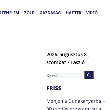
RTÉNELEM
ZÖLD
GAZDASÁG
HÁTTÉR
VIDEÓ
2026. augusztus 8.,
szombat • László
Keresés:
FRISS
Menjen a Dunakanyarba –
90 csodás program várja