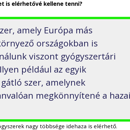
et is elérhetővé kellene tenni?
zer, amely Európa más
 környező országokban is
nálunk viszont gyógyszertári
lyen például az egyik
 gátló szer, amelynek
ánvalóan megkönnyítené a haza
ógyszerek nagy többsége idehaza is elérhető.