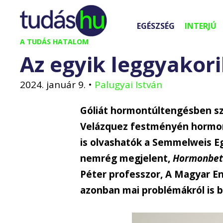
Kilépés
a
EGÉSZSÉG
INTERJÚ
tartalomba
A TUDÁS HATALOM
Az egyik leggyako
2024. január 9.
•
Palugyai István
Góliát hormontúltengésben sz
Velázquez festményén hormon
is olvashatók a Semmelweis E
nemrég megjelent,
Hormonbet
Péter professzor, A Magyar En
azonban mai problémákról is b