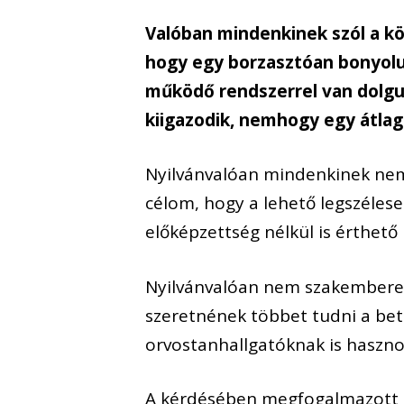
Valóban mindenkinek szól a k
hogy egy borzasztóan bonyolu
működő rendszerrel van dolgun
kiigazodik, nemhogy egy átla
Nyilvánvalóan mindenkinek nem 
célom, hogy a lehető legszélese
előképzettség nélkül is érthető
Nyilvánvalóan nem szakemberek
szeretnének többet tudni a be
orvostanhallgatóknak is haszno
A kérdésében megfogalmazott g