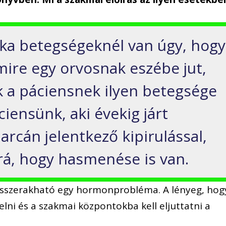
tka betegségeknél van úgy, hogy
, mire egy orvosnak eszébe jut,
k a páciensnek ilyen betegsége
ciensünk, aki évekig járt
rcán jelentkező kipirulással,
á, hogy hasmenése is van.
 összerakható egy hormonprobléma. A lényeg, hog
elni és a szakmai központokba kell eljuttatni a