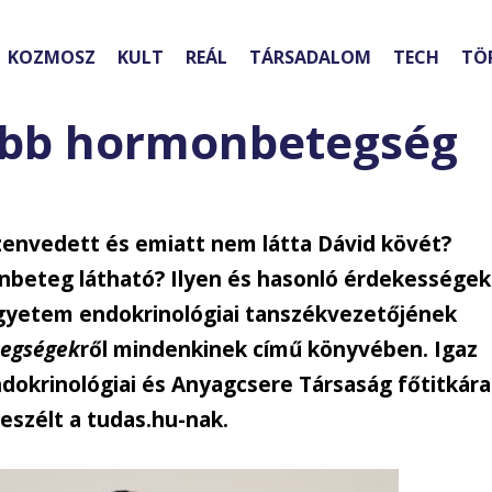
KOZMOSZ
KULT
REÁL
TÁRSADALOM
TECH
TÖ
ribb hormonbetegség
envedett és emiatt nem látta Dávid kövét?
beteg látható? Ilyen és hasonló érdekességek
gyetem endokrinológiai tanszékvezetőjének
egségek
ről mindenkinek című könyvében. Igaz
dokrinológiai és Anyagcsere Társaság főtitkára
eszélt a tudas.hu-nak.