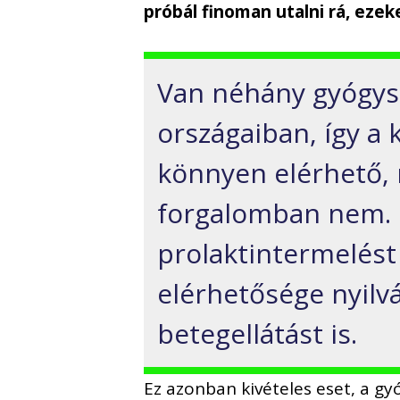
próbál finoman utalni rá, ezek
Van néhány gyógys
országaiban, így a
könnyen elérhető, 
forgalomban nem. I
prolaktintermelést
elérhetősége nyilv
betegellátást is.
Ez azonban kivételes eset, a gy