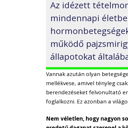
Az idézett tételmo
mindennapi életbe
hormonbetegségeket
működő pajzsmirigy
állapotokat általáb
Vannak azután olyan betegsége
mellékvese, amivel tényleg csak 
berendezéseket felvonultató e
foglalkozni. Ez azonban a világ
Nem véletlen, hogy nagyon sok
eredetű daganat szerepel a kö