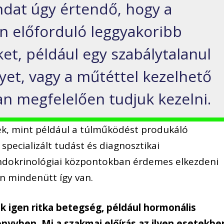
ndat úgy értendő, hogy a
n előforduló leggyakoribb
, például egy szabálytalanul
et, vagy a műtéttel kezelhető
an megfelelően tudjuk kezelni.
k, mint például a túlműködést produkáló
specializált tudást és diagnosztikai
ndokrinológiai központokban érdemes elkezdeni
on mindenütt így van.
 igen ritka betegség, például hormonális
nyvben. Mi a szakmai előírás az ilyen esetekbe