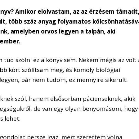
önyv? Amikor elolvastam, az az érzésem támadt
lt, több száz anyag folyamatos kölcsönhatásáv
k, amelyben orvos legyen a talpán, aki
gember.
tud szólni ez a könyv sem. Nekem mégis az volt 
bb kört szólítsam meg, és komoly biológiai
 legyen, bár nem tudom, ez mennyire sikerült.
nek szól, hanem elsősorban pácienseknek, akik
tegségükről, de van egy olyan benyomásom, hogy
s lehet.
ondolat persze igaz, mert szerettem volna