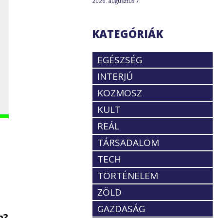
2026. augusztus 7.
KATEGÓRIÁK
EGÉSZSÉG
INTERJÚ
KOZMOSZ
KULT
REÁL
TÁRSADALOM
TECH
TÖRTÉNELEM
ZÖLD
GAZDASÁG
n?