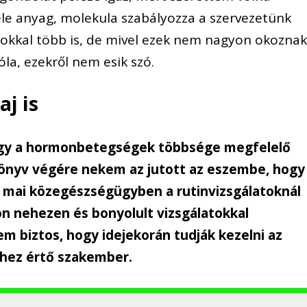
le anyag, molekula szabályozza a szervezetünk
okkal több is, de mivel ezek nem nagyon okozna
la, ezekről nem esik szó.
j is
hogy a hormonbetegségek többsége megfelelő
könyv végére nekem az jutott az eszembe, hogy
 a mai közegészségügyben a rutinvizsgálatoknál
n nehezen és bonyolult vizsgálatokkal
 biztos, hogy idejekorán tudják kezelni az
khez értő szakember.