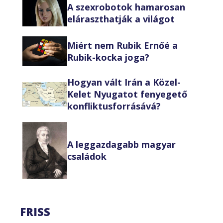
A szexrobotok hamarosan
eláraszthatják a világot
Miért nem Rubik Ernőé a
Rubik-kocka joga?
Hogyan vált Irán a Közel-
Kelet Nyugatot fenyegető
konfliktusforrásává?
A leggazdagabb magyar
családok
FRISS