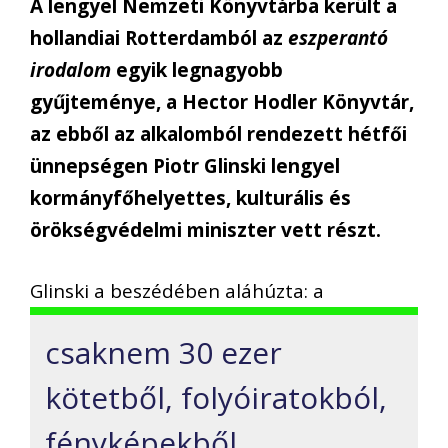
A lengyel Nemzeti Könyvtárba került a
hollandiai Rotterdamból az
eszperantó
irodalom
egyik legnagyobb
gyűjteménye, a Hector Hodler Könyvtár,
az ebből az alkalomból rendezett hétfői
ünnepségen Piotr Glinski lengyel
kormányfőhelyettes, kulturális és
örökségvédelmi miniszter vett részt.
Glinski a beszédében aláhúzta: a
csaknem 30 ezer
kötetből, folyóiratokból,
fényképekből,