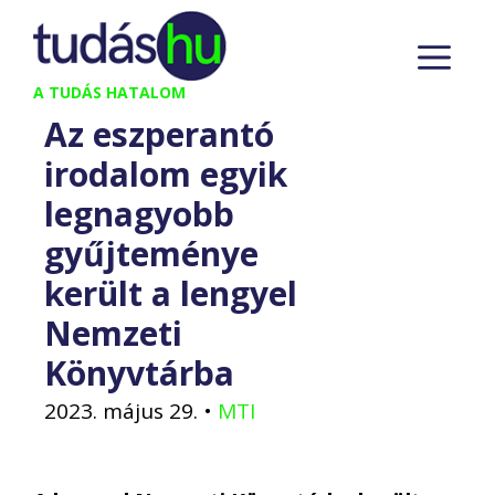
Kilépés
M
a
tartalomba
A TUDÁS HATALOM
Az eszperantó
irodalom egyik
legnagyobb
gyűjteménye
került a lengyel
Nemzeti
Könyvtárba
2023. május 29.
•
MTI