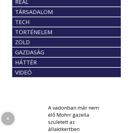
REÁL
TÁRSADALOM
TECH
TÖRTÉNELEM
ZÖLD
GAZDASÁG
HÁTTÉR
VIDEÓ
A vadonban már nem
élő Mohrr gazella
született az
állaktkertben