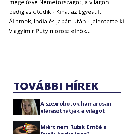
megelőzve Németországot, a világon
pedig az ötödik - Kína, az Egyesült
Államok, India és Japán után - jelentette ki
Vlagyimir Putyin orosz elnök…
TOVÁBBI HÍREK
A szexrobotok hamarosan
eláraszthatják a világot
Miért nem Rubik Ernőé a
Rubik-kocka joga?