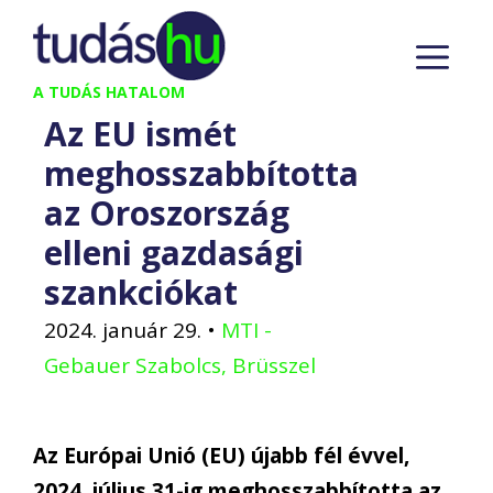
Kilépés
M
a
tartalomba
A TUDÁS HATALOM
Az EU ismét
meghosszabbította
az Oroszország
elleni gazdasági
szankciókat
2024. január 29.
•
MTI -
Gebauer Szabolcs, Brüsszel
Az Európai Unió (EU) újabb fél évvel,
2024. július 31-ig meghosszabbította az