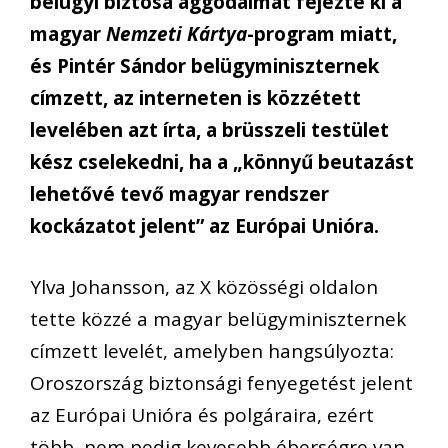
belügyi biztosa aggodalmát fejezte ki a
magyar
Nemzeti Kártya
-program miatt,
és Pintér Sándor belügyminiszternek
címzett, az interneten is közzétett
levelében azt írta, a brüsszeli testület
kész cselekedni, ha a „könnyű beutazást
lehetővé tevő magyar rendszer
kockázatot jelent” az Európai Unióra.
Ylva Johansson, az X közösségi oldalon
tette közzé a magyar belügyminiszternek
címzett levelét, amelyben hangsúlyozta:
Oroszország biztonsági fenyegetést jelent
az Európai Unióra és polgáraira, ezért
több, nem pedig kevesebb éberségre van