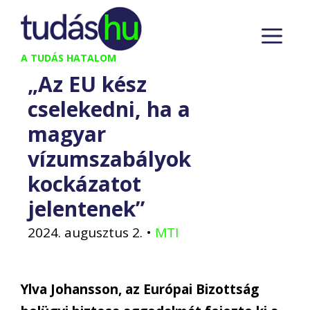
Kilépés
M
a
tartalomba
A TUDÁS HATALOM
„Az EU kész
cselekedni, ha a
magyar
vízumszabályok
kockázatot
jelentenek”
2024. augusztus 2.
•
MTI
Ylva Johansson, az Európai Bizottság