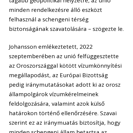
tágabb geopolitikai helyzetre, az unió
minden rendelkezésre álló eszközt
felhasznál a schengeni térség
biztonságának szavatolására – szögezte le.
Johansson emlékeztetett, 2022
szeptemberében az unió felfüggesztette
az Oroszországgal kötött vízumkönnyítési
megállapodást, az Európai Bizottság
pedig iránymutatásokat adott ki az orosz
állampolgárok vízumkérelmeinek
feldolgozására, valamint azok külső
határokon történő ellenőrzésére. Szavai
szerint ez az iránymuatás biztosítja, hogy
minden schengeni állam betartsa az