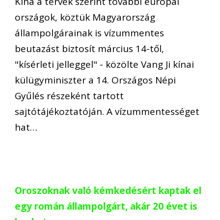
Kína a tervek szerint további európai
országok, köztük Magyarország
állampolgárainak is vízummentes
beutazást biztosít március 14-től,
"kísérleti jelleggel" - közölte Vang Ji kínai
külügyminiszter a 14. Országos Népi
Gyűlés részeként tartott
sajtótájékoztatóján. A vízummentességet
hat…
Oroszoknak való kémkedésért kaptak el
egy román állampolgárt, akár 20 évet is