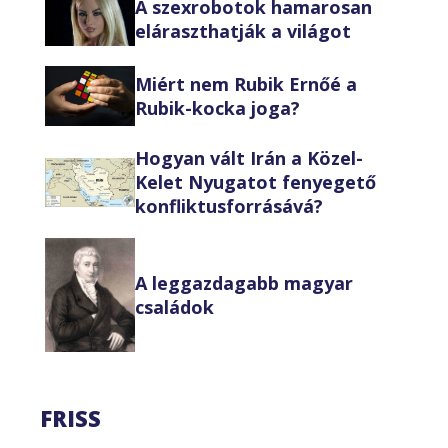
A szexrobotok hamarosan
eláraszthatják a világot
Miért nem Rubik Ernőé a
Rubik-kocka joga?
Hogyan vált Irán a Közel-
Kelet Nyugatot fenyegető
konfliktusforrásává?
A leggazdagabb magyar
családok
FRISS