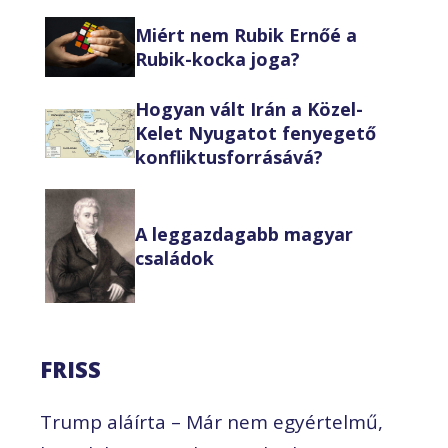
Miért nem Rubik Ernőé a
Rubik-kocka joga?
Hogyan vált Irán a Közel-
Kelet Nyugatot fenyegető
konfliktusforrásává?
A leggazdagabb magyar
családok
FRISS
Trump aláírta – Már nem egyértelmű,