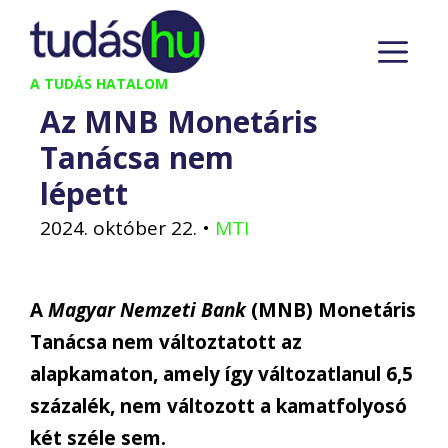
Kilépés
M
a
tartalomba
A TUDÁS HATALOM
Az MNB Monetáris
Tanácsa nem
lépett
2024. október 22.
•
MTI
A
Magyar Nemzeti Bank
(MNB) Monetáris
Tanácsa nem változtatott az
alapkamaton, amely így változatlanul 6,5
százalék, nem változott a kamatfolyosó
két széle sem.