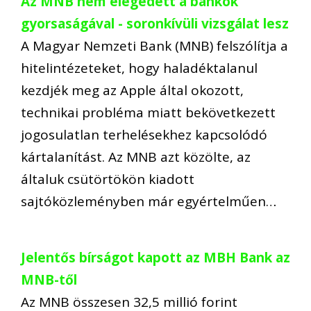
Az MNB nem elégedett a bankok
gyorsaságával - soronkívüli vizsgálat lesz
A Magyar Nemzeti Bank (MNB) felszólítja a
hitelintézeteket, hogy haladéktalanul
kezdjék meg az Apple által okozott,
technikai probléma miatt bekövetkezett
jogosulatlan terhelésekhez kapcsolódó
kártalanítást. Az MNB azt közölte, az
általuk csütörtökön kiadott
sajtóközleményben már egyértelműen…
Jelentős bírságot kapott az MBH Bank az
MNB-től
Az MNB összesen 32,5 millió forint