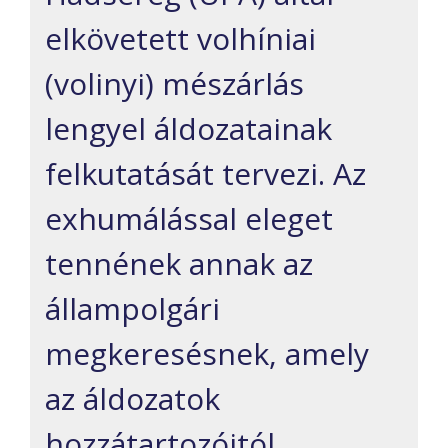
elkövetett volhíniai
(volinyi) mészárlás
lengyel áldozatainak
felkutatását tervezi. Az
exhumálással eleget
tennének annak az
állampolgári
megkeresésnek, amely
az áldozatok
hozzátartozóitól