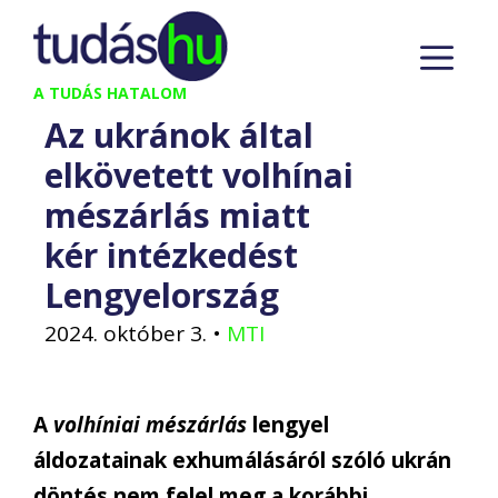
Kilépés
M
a
tartalomba
A TUDÁS HATALOM
Az ukránok által
elkövetett volhínai
mészárlás miatt
kér intézkedést
Lengyelország
2024. október 3.
•
MTI
A
volhíniai mészárlás
lengyel
áldozatainak exhumálásáról szóló ukrán
döntés nem felel meg a korábbi