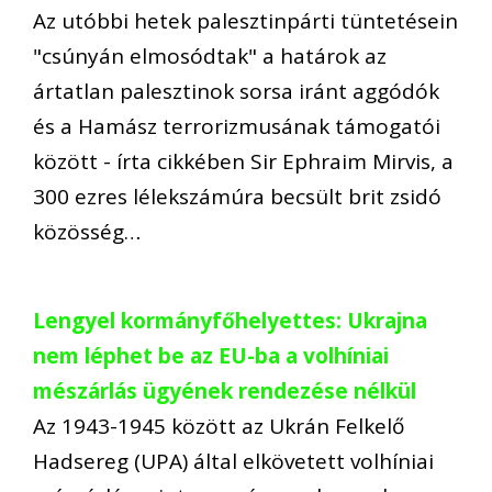
Az utóbbi hetek palesztinpárti tüntetésein
"csúnyán elmosódtak" a határok az
ártatlan palesztinok sorsa iránt aggódók
és a Hamász terrorizmusának támogatói
között - írta cikkében Sir Ephraim Mirvis, a
300 ezres lélekszámúra becsült brit zsidó
közösség…
Lengyel kormányfőhelyettes: Ukrajna
nem léphet be az EU-ba a volhíniai
mészárlás ügyének rendezése nélkül
Az 1943-1945 között az Ukrán Felkelő
Hadsereg (UPA) által elkövetett volhíniai