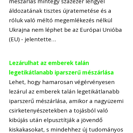
mészárlás mintegy százezer lengyel
áldozatának tisztes újratemetése és a
róluk való méltó megemlékezés nélkül
Ukrajna nem léphet be az Európai Unióba
(EU) - jelentette…
Lezárulhat az emberek talán
legetikátlanabb iparszerű mészárlása
Lehet, hogy hamarosan végérvényesen
lezárul az emberek talán legetikátlanabb
iparszerű mészárlása, amikor a nagyüzemi
csirketenyészetekben a tojásból való
kibújás után elpusztítják a jövendő
kiskakasokat, s mindehhez új tudományos