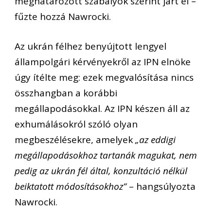
meghatározott szabályok szerint járt el –
fűzte hozzá Nawrocki.
Az ukrán félhez benyújtott lengyel
állampolgári kérvényekről az IPN elnöke
úgy ítélte meg: ezek megvalósítása nincs
összhangban a korábbi
megállapodásokkal. Az IPN készen áll az
exhumálásokról szóló olyan
megbeszélésekre, amelyek
„az eddigi
megállapodásokhoz tartanák magukat, nem
pedig az ukrán fél által, konzultáció nélkül
beiktatott módosításokhoz”
– hangsúlyozta
Nawrocki.