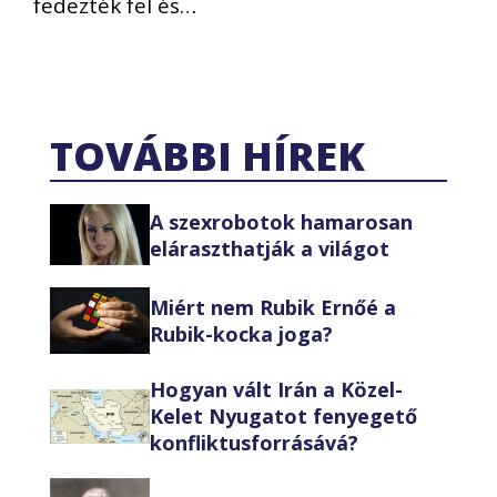
fedezték fel és…
TOVÁBBI HÍREK
A szexrobotok hamarosan
eláraszthatják a világot
Miért nem Rubik Ernőé a
Rubik-kocka joga?
Hogyan vált Irán a Közel-
Kelet Nyugatot fenyegető
konfliktusforrásává?