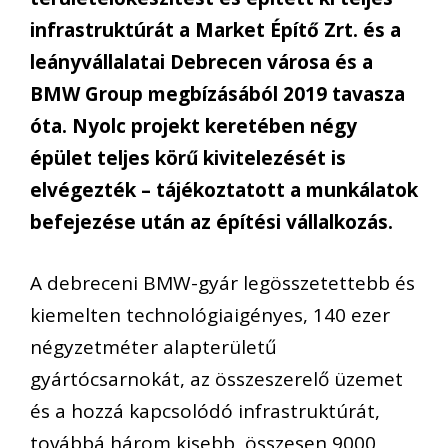
infrastruktúrát a Market Építő Zrt. és a
leányvállalatai Debrecen városa és a
BMW Group megbízásából 2019 tavasza
óta. Nyolc projekt keretében négy
épület teljes körű kivitelezését is
elvégezték – tájékoztatott a munkálatok
befejezése után az építési vállalkozás.
A debreceni BMW-gyár legösszetettebb és
kiemelten technológiaigényes, 140 ezer
négyzetméter alapterületű
gyártócsarnokát, az összeszerelő üzemet
és a hozzá kapcsolódó infrastruktúrát,
továbbá három kisebb, összesen 9000