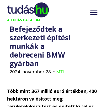
Kilépés
M
a
tartalomba
A TUDÁS HATALOM
Befejeződtek a
szerkezeti építési
munkák a
debreceni BMW
gyárban
2024. november 28.
•
MTI
Több mint 367 millió euró értékben, 400
hektáron valósított meg
területelőkészítést és épített ki teljes