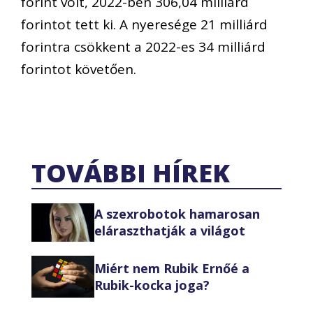
forint volt, 2022-ben 306,04 milliárd
forintot tett ki. A nyeresége 21 milliárd
forintra csökkent a 2022-es 34 milliárd
forintot követően.
TOVÁBBI HÍREK
A szexrobotok hamarosan
eláraszthatják a világot
Miért nem Rubik Ernőé a
Rubik-kocka joga?