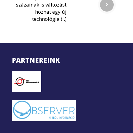
százainak is változást
hozhat egy új
technológia (I.)
PARTNEREINK